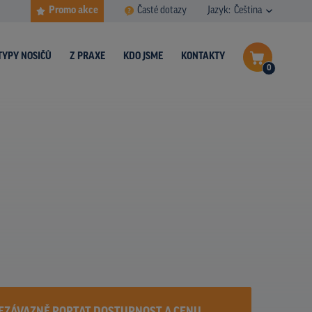
Promo akce
Časté dotazy
Jazyk:
Čeština
TYPY NOSIČŮ
Z PRAXE
KDO JSME
KONTAKTY
0
Dokončit poptávku
Zobrazit nosiče na mapě