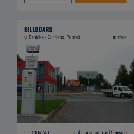
BILLBOARD
Banícka / Currieho, Poprad
ID 47669
510x240
Doba pronájmu:
od 1 měsíce