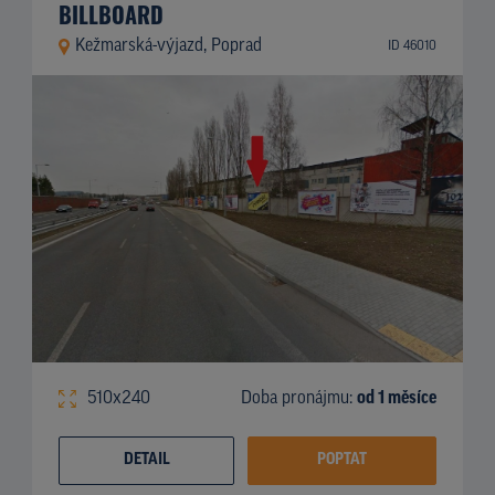
BILLBOARD
Kežmarská-výjazd, Poprad
ID 46010
510x240
Doba pronájmu:
od 1 měsíce
DETAIL
POPTAT