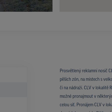
Prosvětlený reklamní nosič CL
pěších zón, na místech s velk
či na nádraží. CLV v lokalitě 
možné pronajmout v některýc
celou síť. Pronájem CLV v lo