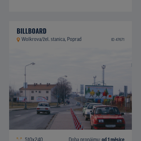
BILLBOARD
Wolkrova/žel. stanica, Poprad
ID 47671
510x240
Doba pronájmu:
od 1 měsíce