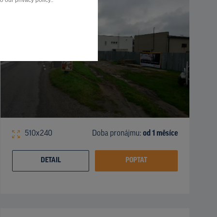
 our privacy policy..
510x240
Doba pronájmu:
od 1 měsíce
DETAIL
POPTAT