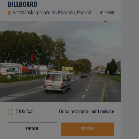
BILLBOARD
Partizánska-príjazd do Popradu, Poprad
ID 47665
510x240
Doba pronájmu:
od 1 měsíce
DETAIL
POPTAT