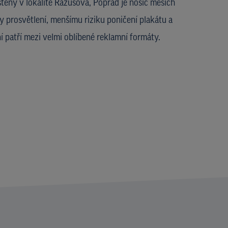
ěný v lokalitě Rázusova, Poprad je nosič meších
ky prosvětlení, menšímu riziku poničení plakátu a
 patří mezi velmi oblíbené reklamní formáty.