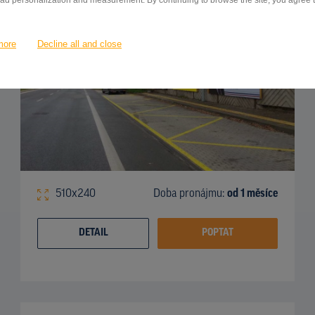
 ad personalization and measurement. By continuing to browse the site, you agree to
more
Decline all and close
510x240
Doba pronájmu:
od 1 měsíce
DETAIL
POPTAT