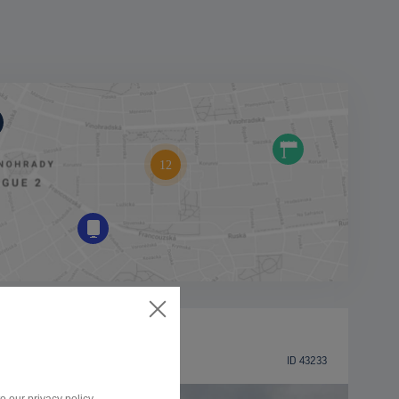
BILLBOARD
Partizánska ulica, Poprad
ID 43233