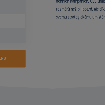
denních kampaních. CLV umíst
rozměrů než billboard, ale dí
svému strategickému umístění
ENU