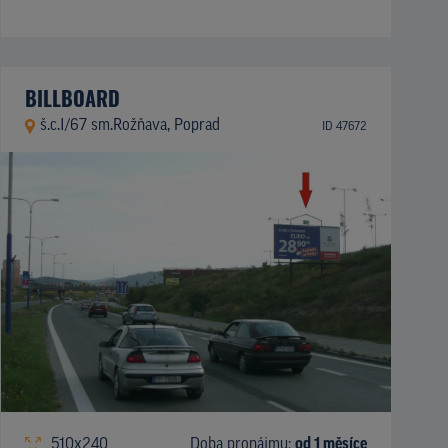
BILLBOARD
š.c.I/67 sm.Rožňava, Poprad
ID 47672
510x240
Doba pronájmu:
od 1 měsíce