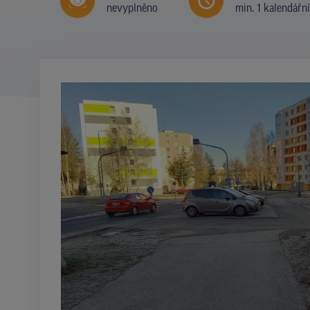
nevyplněno
min. 1 kalendářn