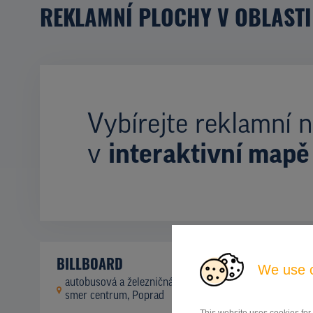
REKLAMNÍ PLOCHY V OBLASTI
Vybírejte reklamní n
v
interaktivní mapě
BILLBOARD
We use 
autobusová a železničná stanica - parkovisko,
ID
42744
smer centrum, Poprad