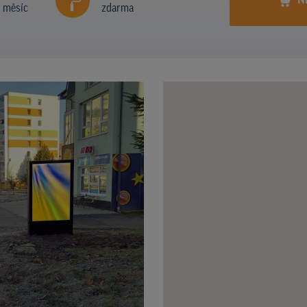
N
í měsíc
zdarma