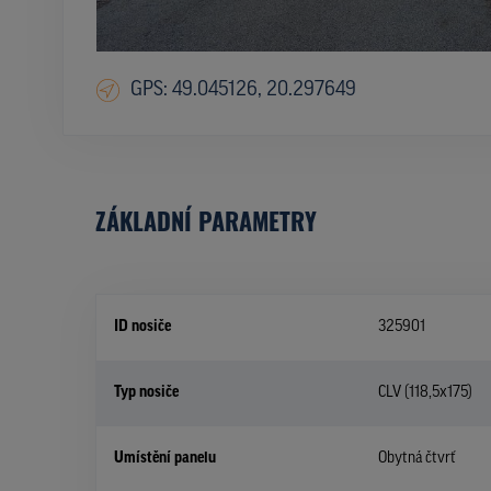
GPS: 49.045126, 20.297649
ZÁKLADNÍ PARAMETRY
ID nosiče
325901
Typ nosiče
CLV (118,5x175)
Umístění panelu
Obytná čtvrť