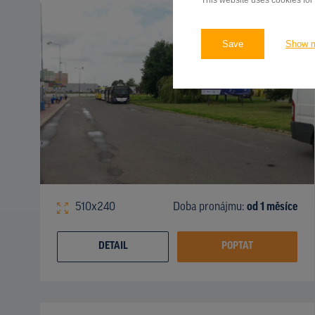
This website uses cookies for
Save
Show 
510x240
Doba pronájmu:
od 1 měsíce
DETAIL
POPTAT