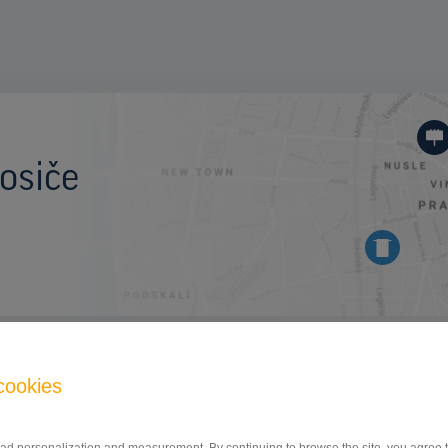
osiče
BILLBOARD
cookies
Štefánikova ulica, Poprad
ID 42746