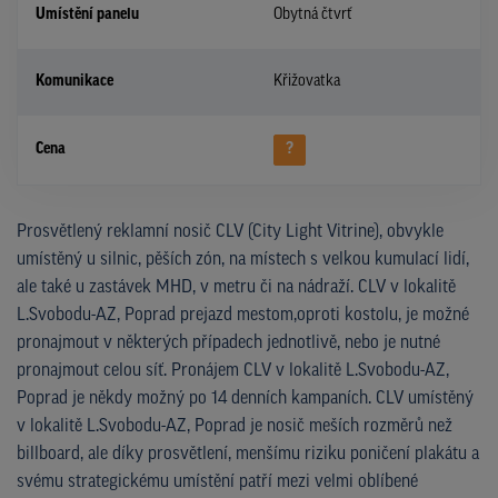
Umístění panelu
Obytná čtvrť
Komunikace
Křižovatka
Cena
?
Prosvětlený reklamní nosič CLV (City Light Vitrine), obvykle
umístěný u silnic, pěších zón, na místech s velkou kumulací lidí,
ale také u zastávek MHD, v metru či na nádraží. CLV v lokalitě
L.Svobodu-AZ, Poprad prejazd mestom,oproti kostolu, je možné
pronajmout v některých případech jednotlivě, nebo je nutné
pronajmout celou síť. Pronájem CLV v lokalitě L.Svobodu-AZ,
Poprad je někdy možný po 14 denních kampaních. CLV umístěný
v lokalitě L.Svobodu-AZ, Poprad je nosič meších rozměrů než
billboard, ale díky prosvětlení, menšímu riziku poničení plakátu a
svému strategickému umístění patří mezi velmi oblíbené