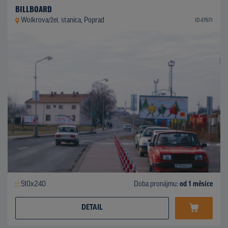
BILLBOARD
Wolkrova/žel. stanica, Poprad
ID 47671
510x240
Doba pronájmu:
od 1 měsíce
DETAIL