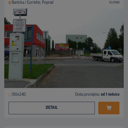
Banícka / Currieho, Poprad
ID 47669
510x240
Doba pronájmu:
od 1 měsíce
DETAIL