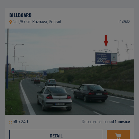
BILLBOARD
š.c.I/67 sm.Rožňava, Poprad
ID 47672
510x240
Doba pronájmu:
od 1 měsíce
DETAIL