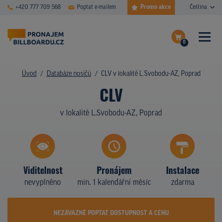
Promo akce
+420 777 709 568
Poptat e-mailem
Čeština
0
ČASTÉ DOTAZY
Dokončit poptávku
Úvod
Databáze nosičů
CLV v lokalitě L.Svobodu-AZ, Poprad
CLV
Zobrazit nosiče na mapě
DATABÁZE NOSIČŮ
v lokalitě L.Svobodu-AZ, Poprad
PLOCHY V AKCI
CENY
TYPY NOSIČŮ
Viditelnost
Pronájem
Instalace
nevyplněno
min. 1 kalendářní měsíc
zdarma
Z PRAXE
KDO JSME
NEZÁVAZNĚ POPTAT DOSTUPNOST A CENU