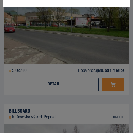
510x240
Doba pronájmu:
od 1 měsíce
DETAIL
BILLBOARD
Kežmarská-výjazd, Poprad
ID 46010