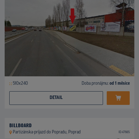
510x240
Doba pronájmu:
od 1 měsíce
DETAIL
BILLBOARD
Partizánska-príjazd do Popradu, Poprad
ID 47665