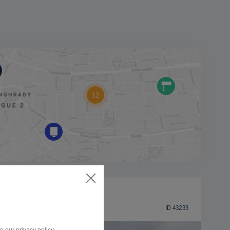
BILLBOARD
Partizánska ulica, Poprad
ID 43233