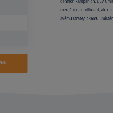
denních kampaních. CLV umíst
rozměrů než billboard, ale dí
svému strategickému umístění
ENU