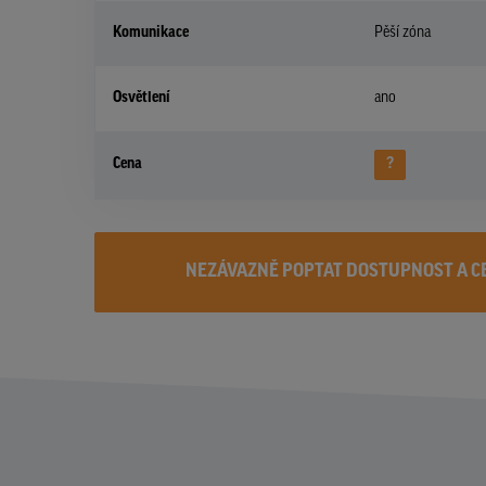
Komunikace
Pěší zóna
Osvětlení
ano
Cena
?
NEZÁVAZNĚ POPTAT DOSTUPNOST A C