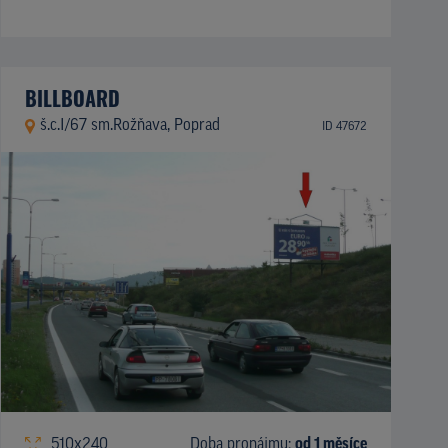
BILLBOARD
š.c.I/67 sm.Rožňava, Poprad
ID 47672
510x240
Doba pronájmu:
od 1 měsíce