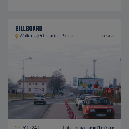
BILLBOARD
Wolkrova/žel. stanica, Poprad
ID 47671
510x240
Doba pronájmu:
od 1 měsíce