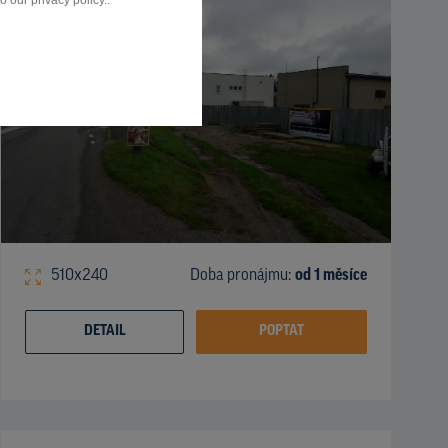
 our privacy policy..
510x240
Doba pronájmu:
od 1 měsíce
DETAIL
POPTAT