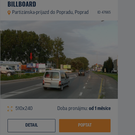
BILLBOARD
Partizánska-príjazd do Popradu, Poprad
ID 47665
510x240
Doba pronájmu:
od 1 měsíce
DETAIL
POPTAT