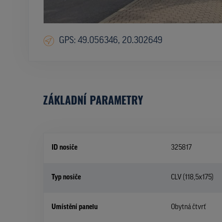
GPS: 49.056346, 20.302649
ZÁKLADNÍ PARAMETRY
ID nosiče
325817
Typ nosiče
CLV (118,5x175)
Umístění panelu
Obytná čtvrť