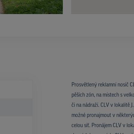
Prosvětlený reklamní nosič CL
pěších zón, na místech s velk
či na nádraží. CLV v lokalitě 
možné pronajmout v některýc
celou síť. Pronájem CLV v lok