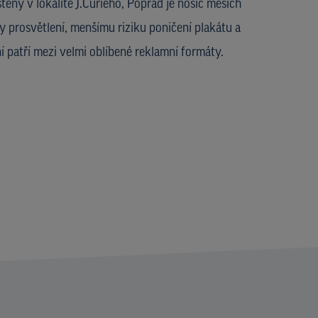
ěný v lokalitě J.Curieho, Poprad je nosič meších
ky prosvětlení, menšímu riziku poničení plakátu a
 patří mezi velmi oblíbené reklamní formáty.