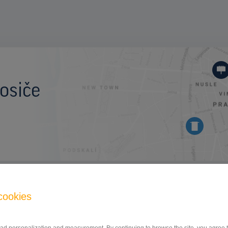
osiče
BILLBOARD
cookies
Štefánikova ulica, Poprad
ID 42746