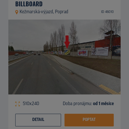
BILLBOARD
Kežmarská-výjazd, Poprad
ID 46010
510x240
Doba pronájmu:
od 1 měsíce
DETAIL
POPTAT