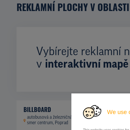
REKLAMNÍ PLOCHY V OBLASTI
Vybírejte reklamní n
v
interaktivní mapě
BILLBOARD
We use 
autobusová a železničná stanica - parkovisko,
ID
42744
smer centrum, Poprad