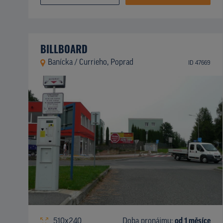
BILLBOARD
Banícka / Currieho, Poprad
ID 47669
510x240
Doba pronájmu:
od 1 měsíce