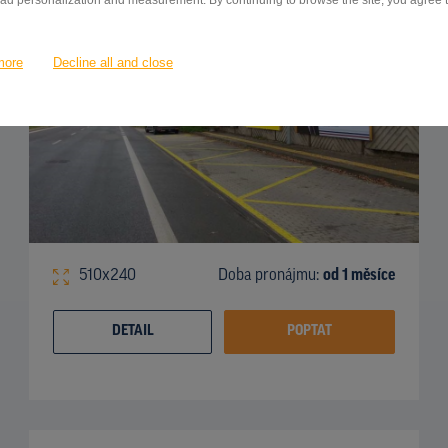
 ad personalization and measurement. By continuing to browse the site, you agree to
more
Decline all and close
510x240
Doba pronájmu:
od 1 měsíce
DETAIL
POPTAT