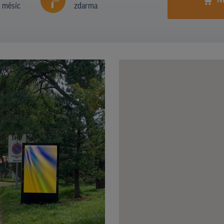
N
í měsíc
zdarma