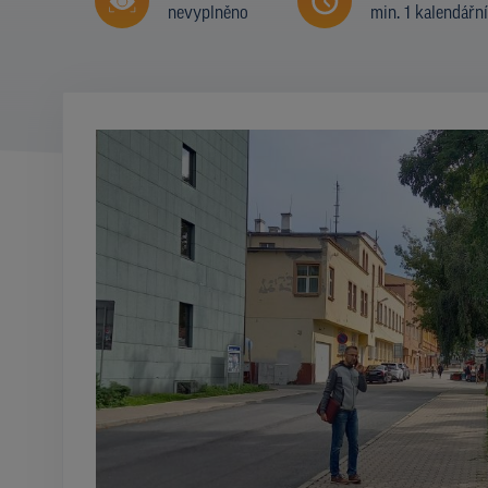
nevyplněno
min. 1 kalendářn