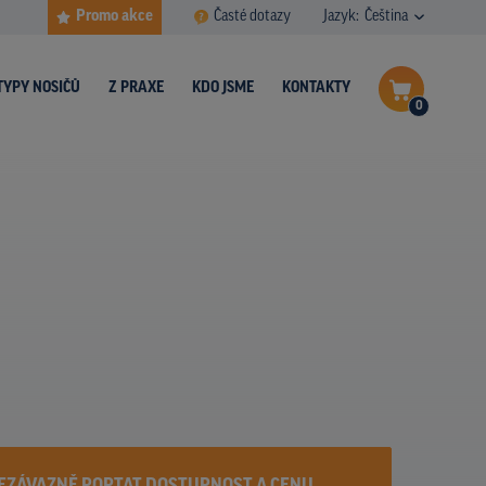
Promo akce
Časté dotazy
Jazyk:
Čeština
TYPY NOSIČŮ
Z PRAXE
KDO JSME
KONTAKTY
0
Dokončit poptávku
Zobrazit nosiče na mapě