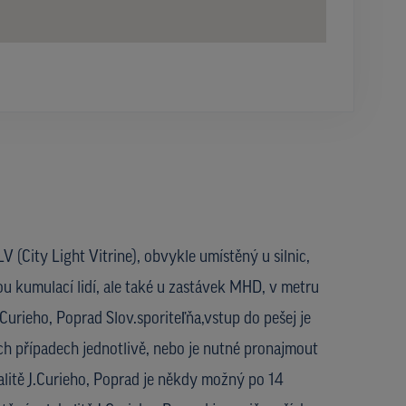
V (City Light Vitrine), obvykle umístěný u silnic,
ou kumulací lidí, ale také u zastávek MHD, v metru
J.Curieho, Poprad Slov.sporiteľňa,vstup do pešej je
h případech jednotlivě, nebo je nutné pronajmout
alitě J.Curieho, Poprad je někdy možný po 14