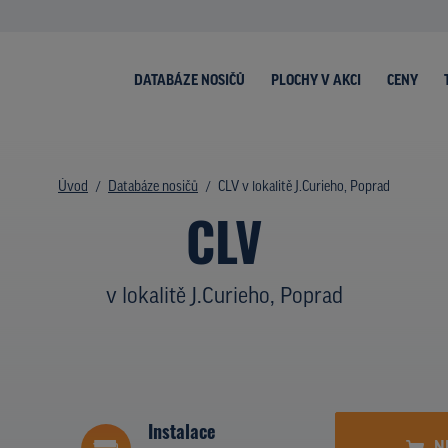
DATABÁZE NOSIČŮ
PLOCHY V AKCI
CENY
Úvod
Databáze nosičů
CLV v lokalitě J.Curieho, Poprad
CLV
v lokalitě J.Curieho, Poprad
Instalace