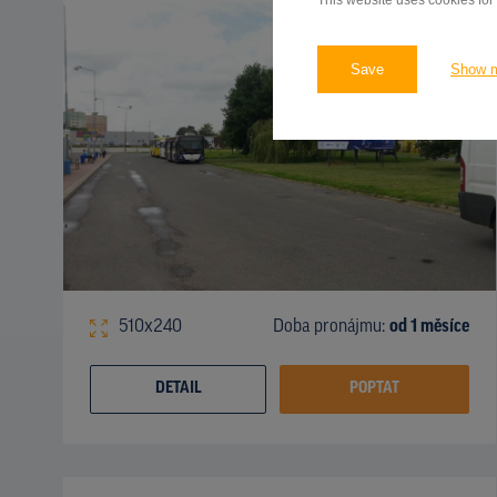
This website uses cookies for
Save
Show 
510x240
Doba pronájmu:
od 1 měsíce
DETAIL
POPTAT