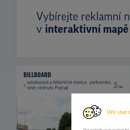
Vybírejte reklamní n
v
interaktivní mapě
BILLBOARD
autobusová a železničná stanica - parkovisko,
ID
42744
smer centrum, Poprad
We use 