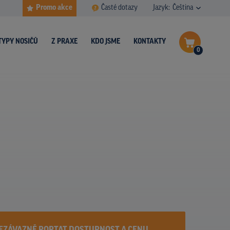
Promo akce
Časté dotazy
Jazyk:
Čeština
TYPY NOSIČŮ
Z PRAXE
KDO JSME
KONTAKTY
0
Dokončit poptávku
Zobrazit nosiče na mapě