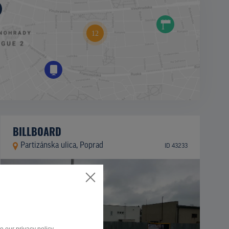
BILLBOARD
Partizánska ulica, Poprad
ID 43233