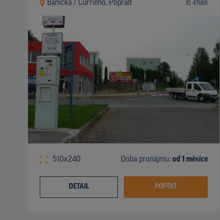
Banícka / Currieho, Poprad
ID 47669
510x240
Doba pronájmu:
od 1 měsíce
DETAIL
POPTAT