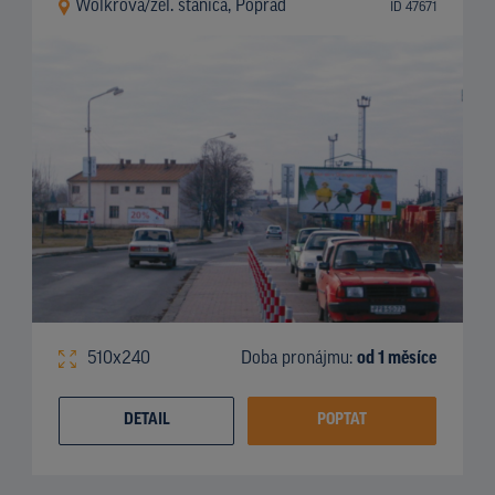
Wolkrova/žel. stanica, Poprad
ID 47671
510x240
Doba pronájmu:
od 1 měsíce
DETAIL
POPTAT