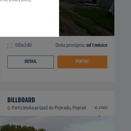
 our privacy policy..
510x240
Doba pronájmu:
od 1 měsíce
DETAIL
POPTAT
BILLBOARD
Partizánska-príjazd do Popradu, Poprad
ID 47665