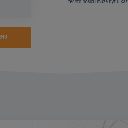
těchto nosičů může být u kaž
ENU