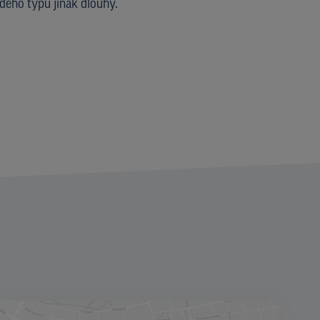
dého typu jinak dlouhý.