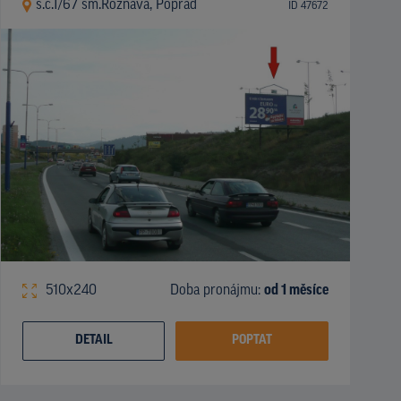
š.c.I/67 sm.Rožňava, Poprad
ID 47672
510x240
Doba pronájmu:
od 1 měsíce
DETAIL
POPTAT