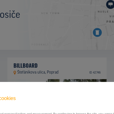
osiče
BILLBOARD
Štefánikova ulica, Poprad
ID 42746
cookies