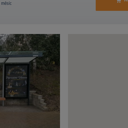
N
í měsíc