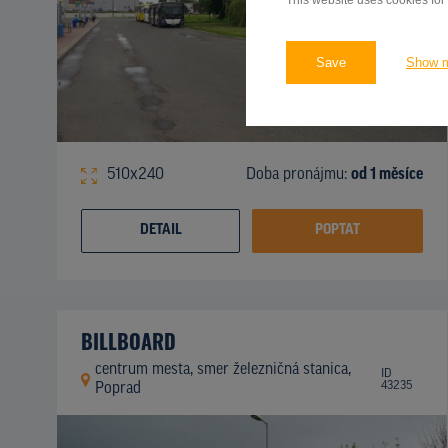
This website uses cookies for
Save
Show 
510x240
Doba pronájmu:
od 1 měsíce
DETAIL
POPTAT
BILLBOARD
centrum mesta, smer železničná stanica,
ID
43235
Poprad