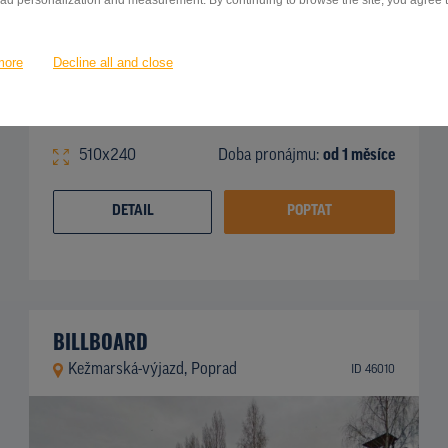
 ad personalization and measurement. By continuing to browse the site, you agree to
more
Decline all and close
510x240
Doba pronájmu:
od 1 měsíce
DETAIL
POPTAT
BILLBOARD
Kežmarská-výjazd, Poprad
ID 46010