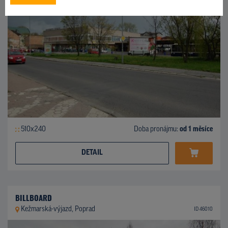
510x240
Doba pronájmu:
od 1 měsíce
DETAIL
BILLBOARD
Kežmarská-výjazd, Poprad
ID 46010