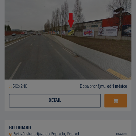
510x240
Doba pronájmu:
od 1 měsíce
DETAIL
BILLBOARD
Partizánska-príjazd do Popradu, Poprad
ID 47665