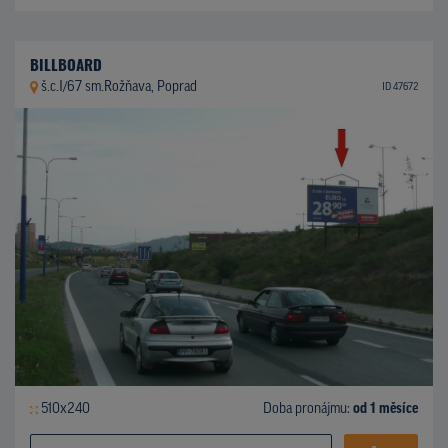
BILLBOARD
š.c.I/67 sm.Rožňava, Poprad
ID 47672
510x240
Doba pronájmu:
od 1 měsíce