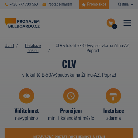
Promo akce
+420 777 709 568
Poptat e-mailem
Čeština
0
ČASTÉ DOTAZY
Dokončit poptávku
Úvod
Databáze
CLV v lokalitě E-50/výpadovka na Žilinu-AZ,
nosičů
Poprad
Zobrazit nosiče na mapě
DATABÁZE NOSIČŮ
CLV
PLOCHY V AKCI
v lokalitě E-50/výpadovka na Žilinu-AZ, Poprad
CENY
TYPY NOSIČŮ
Viditelnost
Pronájem
Instalace
Z PRAXE
nevyplněno
min. 1 kalendářní měsíc
zdarma
KDO JSME
NEZÁVAZNĚ POPTAT DOSTUPNOST A CENU