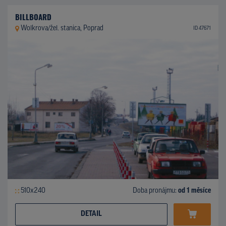
BILLBOARD
Wolkrova/žel. stanica, Poprad
ID 47671
510x240
Doba pronájmu:
od 1 měsíce
DETAIL