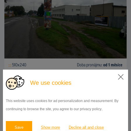
510x240
Doba pronájmu:
od 1 měsíce
DETAIL
We use cookies
This website uses cookies for ad personalization and measurement. By
BILLBOARD
continuing to browse the site, you agree to our privacy policy..
centrum mesta, smer železničná stanica, Poprad
ID 43235
Save
Show more
Decline all and close