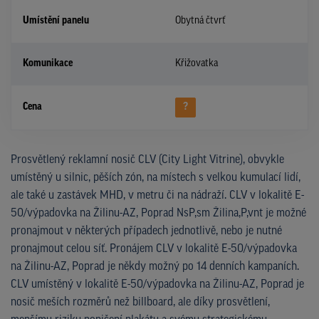
Umístění panelu
Obytná čtvrť
Komunikace
Křižovatka
Cena
?
Prosvětlený reklamní nosič CLV (City Light Vitrine), obvykle
umístěný u silnic, pěších zón, na místech s velkou kumulací lidí,
ale také u zastávek MHD, v metru či na nádraží. CLV v lokalitě E-
50/výpadovka na Žilinu-AZ, Poprad NsP,sm Žilina,P,vnt je možné
pronajmout v některých případech jednotlivě, nebo je nutné
pronajmout celou síť. Pronájem CLV v lokalitě E-50/výpadovka
na Žilinu-AZ, Poprad je někdy možný po 14 denních kampaních.
CLV umístěný v lokalitě E-50/výpadovka na Žilinu-AZ, Poprad je
nosič meších rozměrů než billboard, ale díky prosvětlení,