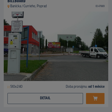
BILLBOARD
Banícka / Currieho, Poprad
ID 47669
510x240
Doba pronájmu:
od 1 měsíce
DETAIL