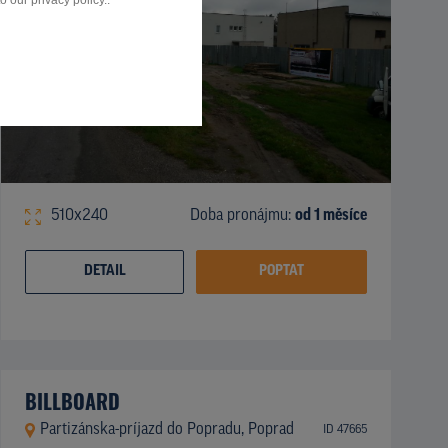
 our privacy policy..
510x240
Doba pronájmu:
od 1 měsíce
DETAIL
POPTAT
BILLBOARD
Partizánska-príjazd do Popradu, Poprad
ID 47665