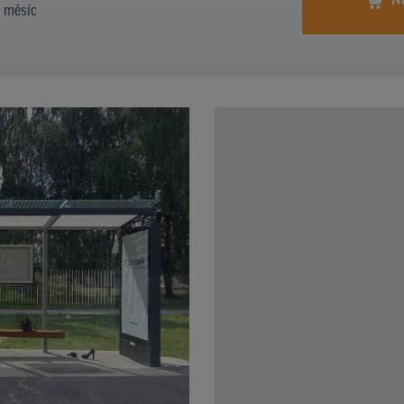
N
í měsíc