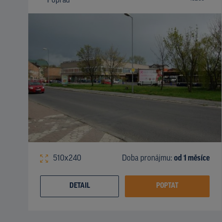
Poprad
510x240
Doba pronájmu:
od 1 měsíce
DETAIL
POPTAT