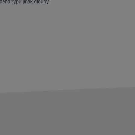
dého typu jinak dlouhý.