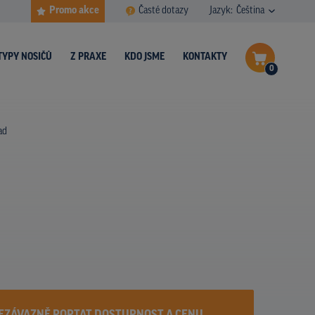
Promo akce
Časté dotazy
Jazyk:
Čeština
TYPY NOSIČŮ
Z PRAXE
KDO JSME
KONTAKTY
0
Dokončit poptávku
ad
Zobrazit nosiče na mapě