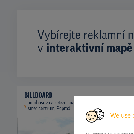
Vybírejte reklamní n
v
interaktivní mapě
BILLBOARD
autobusová a železničná stanica - parkovisko,
ID
42744
smer centrum, Poprad
We use 