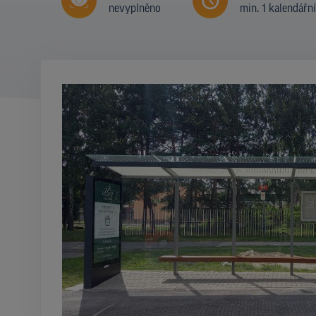
nevyplněno
min. 1 kalendářn