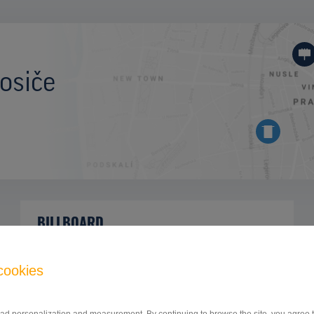
osiče
BILLBOARD
Štefánikova ulica, Poprad
ID 42746
cookies