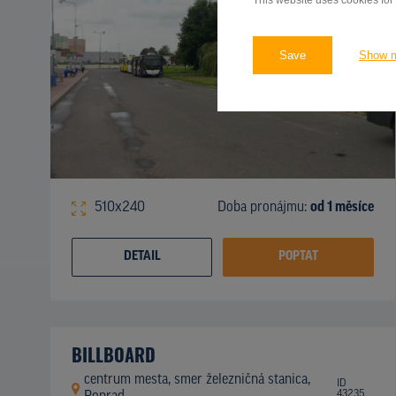
This website uses cookies for
Save
Show 
510x240
Doba pronájmu:
od 1 měsíce
DETAIL
POPTAT
BILLBOARD
centrum mesta, smer železničná stanica,
ID
43235