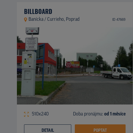
BILLBOARD
Banícka / Currieho, Poprad
ID 47669
510x240
Doba pronájmu:
od 1 měsíce
DETAIL
POPTAT