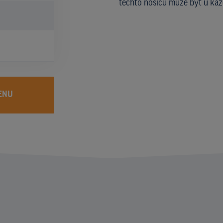
těchto nosičů může být u kaž
ENU