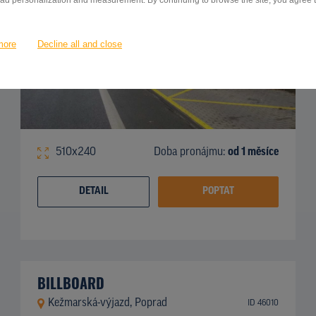
 ad personalization and measurement. By continuing to browse the site, you agree to
more
Decline all and close
510x240
Doba pronájmu:
od 1 měsíce
DETAIL
POPTAT
BILLBOARD
Kežmarská-výjazd, Poprad
ID 46010