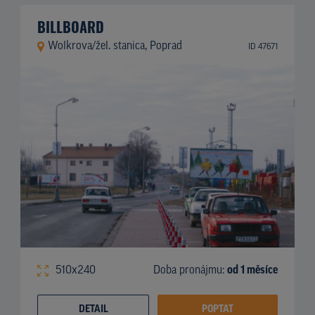
BILLBOARD
Wolkrova/žel. stanica, Poprad
ID 47671
510x240
Doba pronájmu:
od 1 měsíce
DETAIL
POPTAT