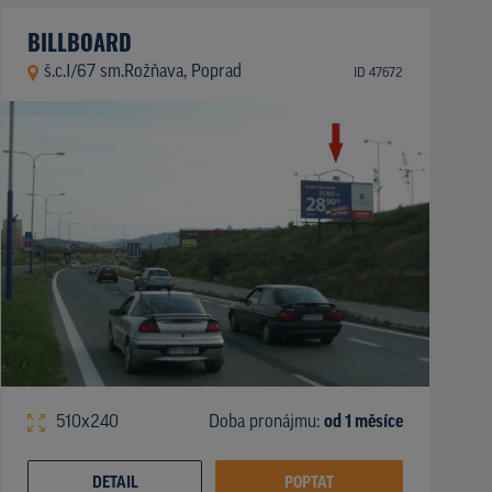
BILLBOARD
š.c.I/67 sm.Rožňava, Poprad
ID 47672
510x240
Doba pronájmu:
od 1 měsíce
DETAIL
POPTAT