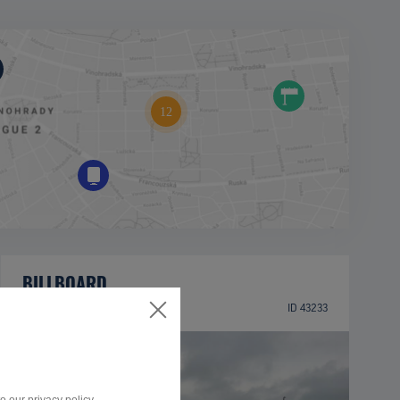
BILLBOARD
Partizánska ulica, Poprad
ID 43233