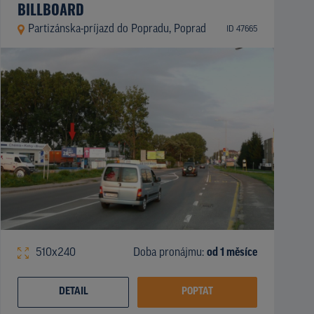
BILLBOARD
Partizánska-príjazd do Popradu, Poprad
ID 47665
510x240
Doba pronájmu:
od 1 měsíce
DETAIL
POPTAT