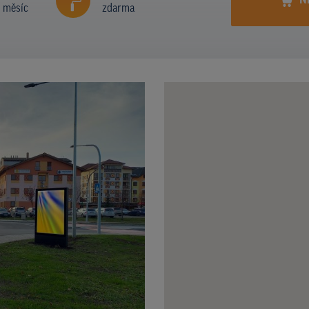
N
í měsíc
zdarma