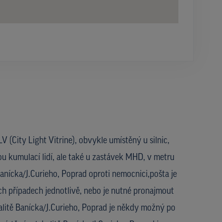
V (City Light Vitrine), obvykle umístěný u silnic,
ou kumulací lidí, ale také u zastávek MHD, v metru
 Banícka/J.Curieho, Poprad oproti nemocnici,pošta je
h případech jednotlivě, nebo je nutné pronajmout
kalitě Banícka/J.Curieho, Poprad je někdy možný po