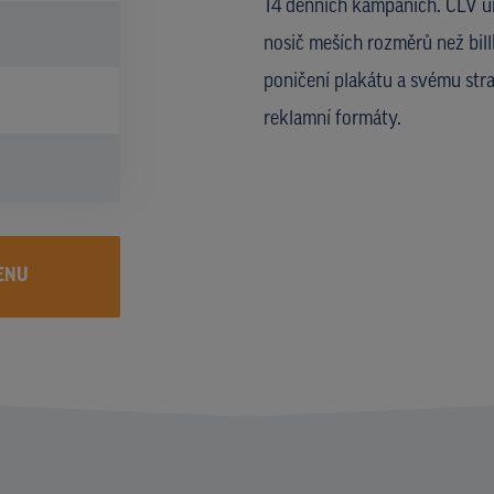
14 denních kampaních. CLV um
nosič meších rozměrů než bill
poničení plakátu a svému str
reklamní formáty.
ENU