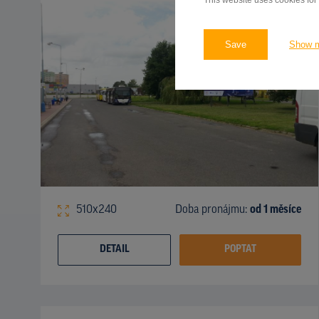
This website uses cookies for
Save
Show 
510x240
Doba pronájmu:
od 1 měsíce
DETAIL
POPTAT