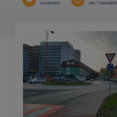
nevyplněno
min. 1 kalendářn