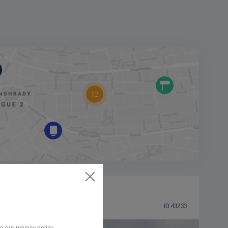
BILLBOARD
Partizánska ulica, Poprad
ID 43233