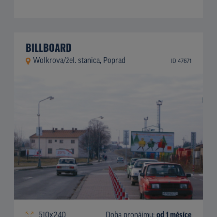
BILLBOARD
Wolkrova/žel. stanica, Poprad
ID 47671
510x240
Doba pronájmu:
od 1 měsíce