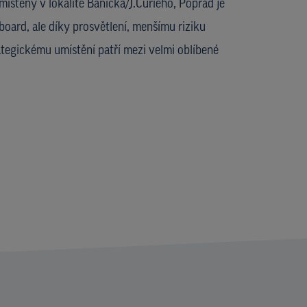
ístěný v lokalitě Banícka/J.Curieho, Poprad je
board, ale díky prosvětlení, menšímu riziku
ategickému umístění patří mezi velmi oblíbené