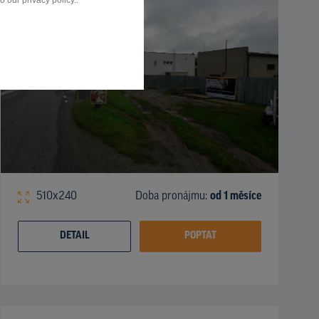
 our privacy policy..
510x240
Doba pronájmu:
od 1 měsíce
DETAIL
POPTAT