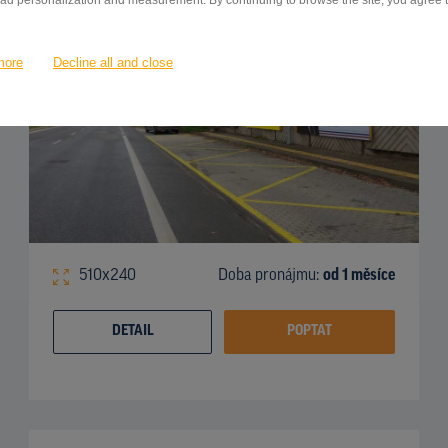
 ad personalization and measurement. By continuing to browse the site, you agree to
more
Decline all and close
510x240
Doba pronájmu:
od 1 měsíce
DETAIL
POPTAT