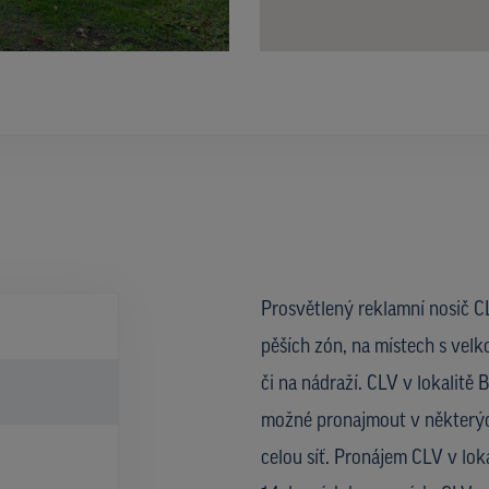
Prosvětlený reklamní nosič CL
pěších zón, na místech s velk
či na nádraží. CLV v lokalitě
možné pronajmout v některýc
celou síť. Pronájem CLV v lo