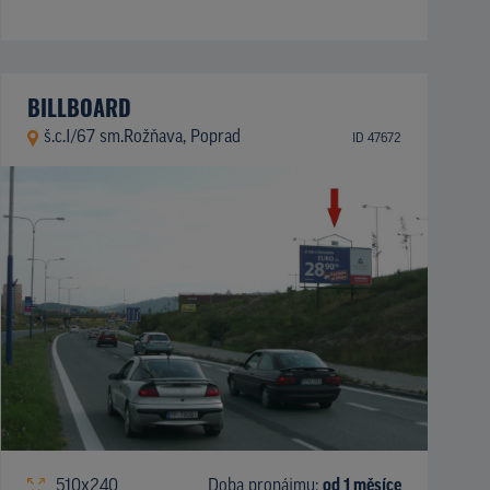
BILLBOARD
š.c.I/67 sm.Rožňava, Poprad
ID 47672
510x240
Doba pronájmu:
od 1 měsíce