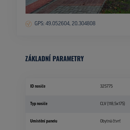
GPS: 49.052604, 20.304808
ZÁKLADNÍ PARAMETRY
ID nosiče
325775
Typ nosiče
CLV (118,5x175)
Umístění panelu
Obytná čtvrť