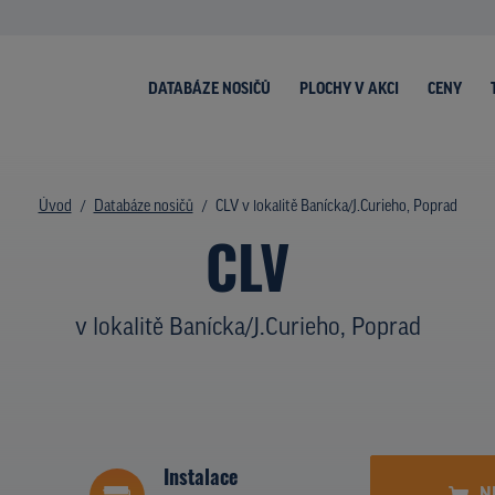
DATABÁZE NOSIČŮ
PLOCHY V AKCI
CENY
Úvod
Databáze nosičů
CLV v lokalitě Banícka/J.Curieho, Poprad
CLV
v lokalitě Banícka/J.Curieho, Poprad
Instalace