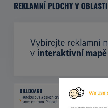
REKLAMNÍ PLOCHY V OBLASTI
Vybírejte reklamní n
v
interaktivní mapě
BILLBOARD
We use 
autobusová a železničná stanica - parkovisko,
ID
42744
smer centrum, Poprad