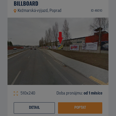
BILLBOARD
Kežmarská-výjazd, Poprad
ID 46010
510x240
Doba pronájmu:
od 1 měsíce
DETAIL
POPTAT