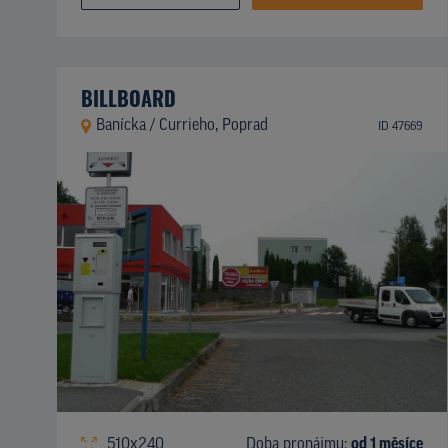
BILLBOARD
Banícka / Currieho, Poprad
ID 47669
510x240
Doba pronájmu:
od 1 měsíce