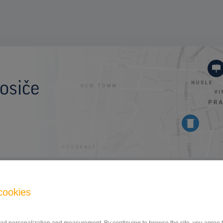
osiče
BILLBOARD
cookies
Štefánikova ulica, Poprad
ID 42746