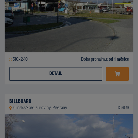
510x240
Doba pronájmu:
od 1 měsíce
DETAIL
BILLBOARD
žilinská/Zber. suroviny, Piešťany
ID 46879