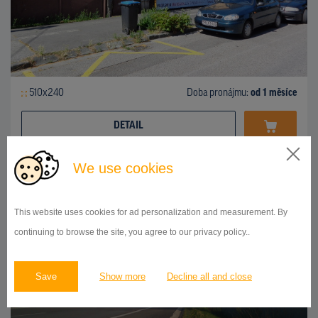
510x240
Doba pronájmu:
od 1 měsíce
DETAIL
We use cookies
BILLBOARD
diaľnica D 61, smer Bratislava, Ostrov-Bašovce
ID 42748
This website uses cookies for ad personalization and measurement. By
continuing to browse the site, you agree to our privacy policy..
Save
Show more
Decline all and close