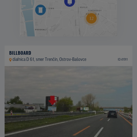
BILLBOARD
diaľnica D 61, smer Trenčín, Ostrov-Bašovce
ID 41911