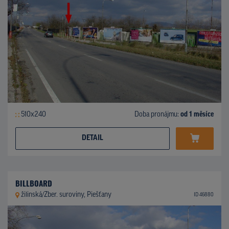
510x240
Doba pronájmu:
od 1 měsíce
DETAIL
BILLBOARD
žilinská/Zber. suroviny, Piešťany
ID 46880