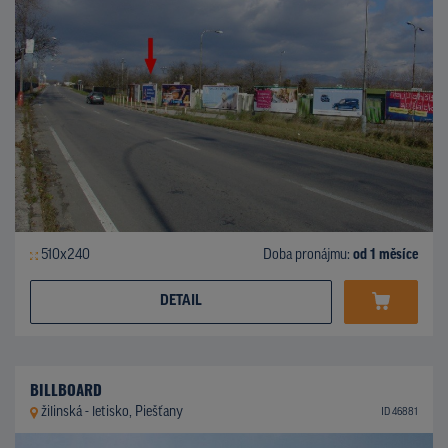
510x240
Doba pronájmu:
od 1 měsíce
DETAIL
BILLBOARD
žilinská - letisko, Piešťany
ID 46881