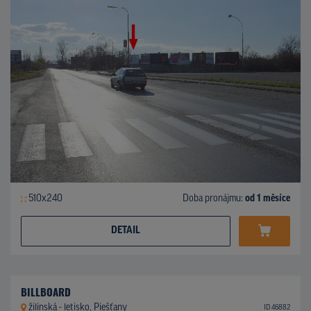
510x240
Doba pronájmu:
od 1 měsíce
DETAIL
BILLBOARD
žilinská - letisko, Piešťany
ID 46882