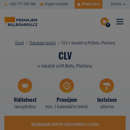
Promo akce
+420 777 709 568
Poptat e-mailem
Čeština
0
ČASTÉ DOTAZY
Dokončit poptávku
Úvod
Databáze nosičů
CLV v lokalitě ul.M.Bellu, Piešťany
CLV
Zobrazit nosiče na mapě
DATABÁZE NOSIČŮ
v lokalitě ul.M.Bellu, Piešťany
PLOCHY V AKCI
CENY
TYPY NOSIČŮ
Viditelnost
Pronájem
Instalace
nevyplněno
min. 1 kalendářní měsíc
zdarma
Z PRAXE
KDO JSME
NEZÁVAZNĚ POPTAT DOSTUPNOST A CENU