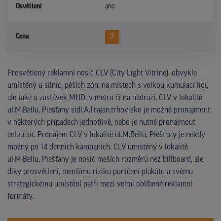
Osvětlení
ano
Cena
?
Prosvětlený reklamní nosič CLV (City Light Vitrine), obvykle
umístěný u silnic, pěších zón, na místech s velkou kumulací lidí,
ale také u zastávek MHD, v metru či na nádraží. CLV v lokalitě
ul.M.Bellu, Piešťany sídl.A.Trajan,trhovisko je možné pronajmout
v některých případech jednotlivě, nebo je nutné pronajmout
celou síť. Pronájem CLV v lokalitě ul.M.Bellu, Piešťany je někdy
možný po 14 denních kampaních. CLV umístěný v lokalitě
ul.M.Bellu, Piešťany je nosič meších rozměrů než billboard, ale
díky prosvětlení, menšímu riziku poničení plakátu a svému
strategickému umístění patří mezi velmi oblíbené reklamní
formáty.