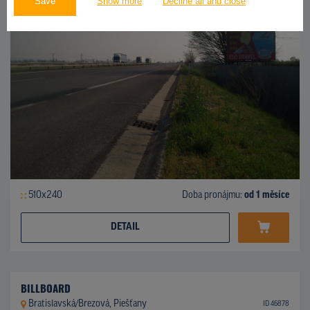
Save
Show more
Decline all and close
510x240
Doba pronájmu:
od 1 měsíce
DETAIL
BILLBOARD
Bratislavská/Brezová, Piešťany
ID 46878