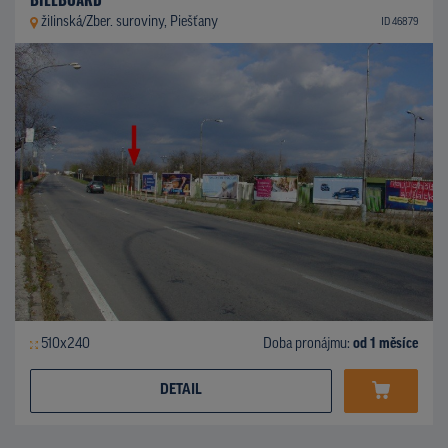
žilinská/Zber. suroviny, Piešťany
ID 46879
510x240
Doba pronájmu:
od 1 měsíce
DETAIL