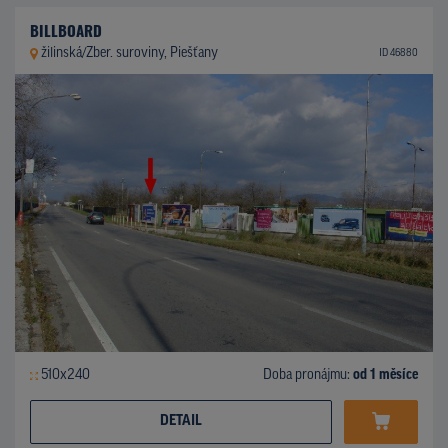
BILLBOARD
žilinská/Zber. suroviny, Piešťany
ID 46880
510x240
Doba pronájmu:
od 1 měsíce
DETAIL