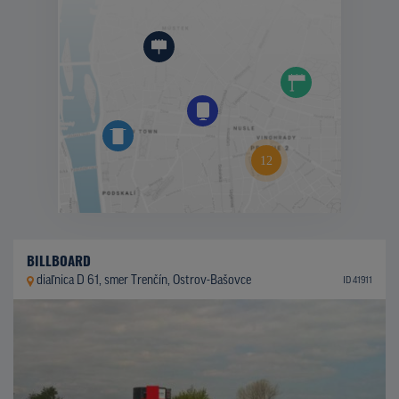
BILLBOARD
diaľnica D 61, smer Trenčín, Ostrov-Bašovce
ID 41911