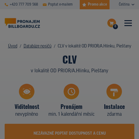
Promo akce
+420 777 709 568
Poptat e-mailem
Čeština
0
ČASTÉ DOTAZY
Dokončit poptávku
Úvod
Databáze nosičů
CLV v lokalitě OD PRIOR/A.Hlinku, Piešťany
CLV
Zobrazit nosiče na mapě
DATABÁZE NOSIČŮ
v lokalitě OD PRIOR/A.Hlinku, Piešťany
PLOCHY V AKCI
CENY
TYPY NOSIČŮ
Viditelnost
Pronájem
Instalace
nevyplněno
min. 1 kalendářní měsíc
zdarma
Z PRAXE
KDO JSME
NEZÁVAZNĚ POPTAT DOSTUPNOST A CENU