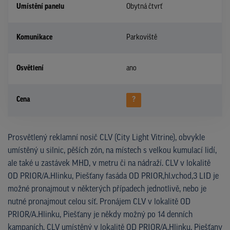
Umístění panelu
Obytná čtvrť
Komunikace
Parkoviště
Osvětlení
ano
Cena
?
Prosvětlený reklamní nosič CLV (City Light Vitrine), obvykle
umístěný u silnic, pěších zón, na místech s velkou kumulací lidí,
ale také u zastávek MHD, v metru či na nádraží. CLV v lokalitě
OD PRIOR/A.Hlinku, Piešťany fasáda OD PRIOR,hl.vchod,3 LID je
možné pronajmout v některých případech jednotlivě, nebo je
nutné pronajmout celou síť. Pronájem CLV v lokalitě OD
PRIOR/A.Hlinku, Piešťany je někdy možný po 14 denních
kampaních. CLV umístěný v lokalitě OD PRIOR/A.Hlinku, Piešťany