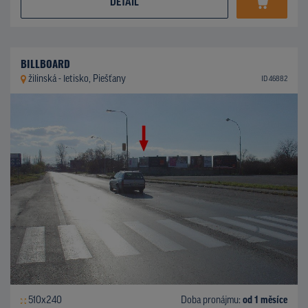
DETAIL
BILLBOARD
žilinská - letisko, Piešťany
ID 46882
510x240
Doba pronájmu:
od 1 měsíce