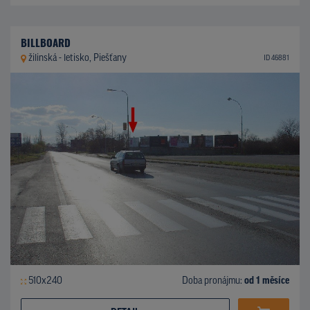
BILLBOARD
žilinská - letisko, Piešťany
ID 46881
510x240
Doba pronájmu:
od 1 měsíce