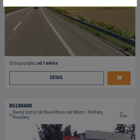
Doba pronájmu:
od 1 měsíce
DETAIL
BILLBOARD
hlavný cestný ťah Nové Mesto nad Váhom - Piešťany,
ID
43391
Považany