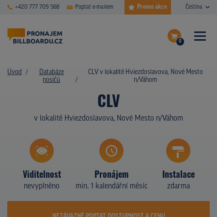
Promo akce
+420 777 709 568
Poptat e-mailem
Čeština
0
ČASTÉ DOTAZY
Dokončit poptávku
Úvod
Databáze
CLV v lokalitě Hviezdoslavova, Nové Mesto
nosičů
n/Váhom
Zobrazit nosiče na mapě
DATABÁZE NOSIČŮ
CLV
PLOCHY V AKCI
v lokalitě Hviezdoslavova, Nové Mesto n/Váhom
CENY
TYPY NOSIČŮ
Viditelnost
Pronájem
Instalace
Z PRAXE
nevyplněno
min. 1 kalendářní měsíc
zdarma
KDO JSME
NEZÁVAZNĚ POPTAT DOSTUPNOST A CENU