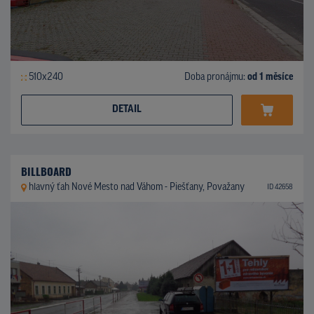
510x240
Doba pronájmu:
od 1 měsíce
DETAIL
BILLBOARD
hlavný ťah Nové Mesto nad Váhom - Piešťany, Považany
ID 42658