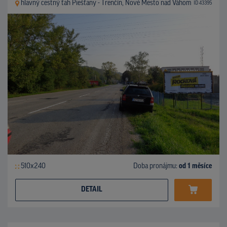
hlavný cestný ťah Piešťany - Trenčín, Nové Mesto nad Váhom
ID 43395
510x240
Doba pronájmu:
od 1 měsíce
DETAIL