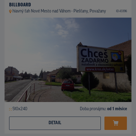
BILLBOARD
hlavný ťah Nové Mesto nad Váhom - Piešťany, Považany
ID 43396
510x240
Doba pronájmu:
od 1 měsíce
DETAIL