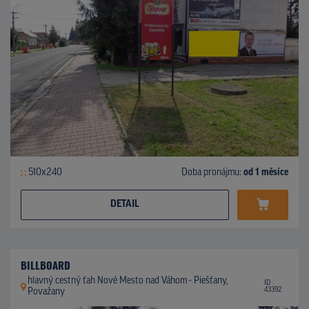
510x240
Doba pronájmu:
od 1 měsíce
DETAIL
BILLBOARD
hlavný cestný ťah Nové Mesto nad Váhom - Piešťany,
ID
43392
Považany