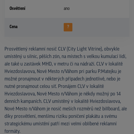
Osvětlení
ano
Cena
?
Prosvětlený reklamní nosič CLV (City Light Vitrine), obvykle
umístěný u silnic, pěších zón, na místech s velkou kumulací lidí,
ale také u zastávek MHD, v metru či na nádraží. CLV v lokalitě
Hviezdoslavova, Nové Mesto n/Váhom pri parku P.Matejku je
možné pronajmout v některých případech jednotlivě, nebo je
nutné pronajmout celou síť. Pronájem CLV v lokalitě
Hviezdoslavova, Nové Mesto n/Váhom je někdy možný po 14
denních kampaních. CLV umístěný v lokalitě Hviezdoslavova,
Nové Mesto n/Váhom je nosič meších rozměrů než billboard, ale
díky prosvětlení, menšímu riziku poničení plakátu a svému
strategickému umístění patří mezi velmi oblíbené reklamní
formáty.