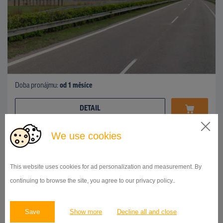
Doba pronájmu:
od 1 měsíce
DETAIL
We use cookies
OSTATNÍ
108km diaľnice Bratislava -Žilina, Nové Mesto nad Váhom
ID 42790
This website uses cookies for ad personalization and measurement. By
continuing to browse the site, you agree to our privacy policy..
Save
Show more
Decline all and close