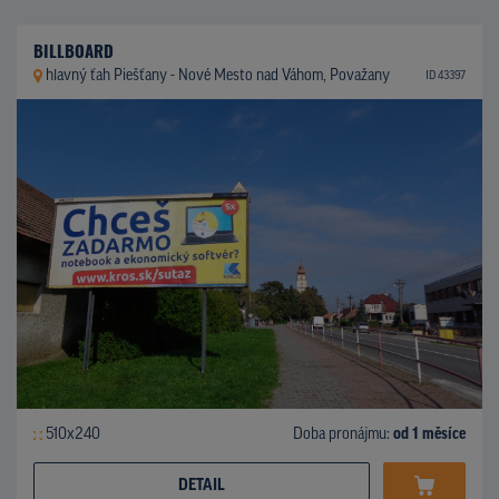
BILLBOARD
hlavný ťah Piešťany - Nové Mesto nad Váhom, Považany
ID 43397
510x240
Doba pronájmu:
od 1 měsíce
DETAIL