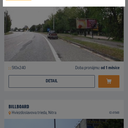
510x240
Doba pronájmu:
od 1 měsíce
DETAIL
BILLBOARD
Hviezdoslavova trieda, Nitra
ID 41948