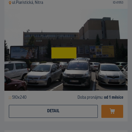
ul.Piaristická, Nitra
ID 41953
510x240
Doba pronájmu:
od 1 měsíce
DETAIL