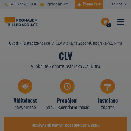
Promo akce
+420 777 709 568
Poptat e-mailem
Čeština
0
ČASTÉ DOTAZY
Dokončit poptávku
Úvod
Databáze nosičů
CLV v lokalitě Zobor/Kláštorská-AZ, Nitra
CLV
Zobrazit nosiče na mapě
DATABÁZE NOSIČŮ
v lokalitě Zobor/Kláštorská-AZ, Nitra
PLOCHY V AKCI
CENY
TYPY NOSIČŮ
Viditelnost
Pronájem
Instalace
nevyplněno
min. 1 kalendářní měsíc
zdarma
Z PRAXE
KDO JSME
NEZÁVAZNĚ POPTAT DOSTUPNOST A CENU