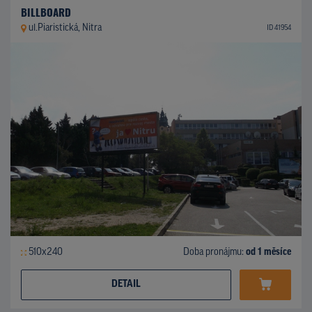
BILLBOARD
ul.Piaristická, Nitra
ID 41954
510x240
Doba pronájmu:
od 1 měsíce
DETAIL