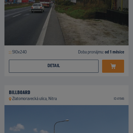
510x240
Doba pronájmu:
od 1 měsíce
DETAIL
BILLBOARD
Zlatomoravecká ulica, Nitra
ID 41946