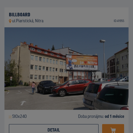
BILLBOARD
ul.Piaristická, Nitra
ID 41955
510x240
Doba pronájmu:
od 1 měsíce
DETAIL