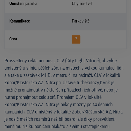
Umístění panelu
Obytná čtvrť
Komunikace
Parkoviště
Cena
?
Prosvětlený reklamní nosič CLV (City Light Vitrine), obvykle
umístěný u silnic, pěších zón, na místech s velkou kumulací lidí,
ale také u zastávek MHD, v metru či na nádraží. CLV v lokalitě
Zobor/Kláštorská-AZ, Nitra pri Ústave turbekulózy,Ľ,vnk je
možné pronajmout v některých případech jednotlivě, nebo je
nutné pronajmout celou síť. Pronájem CLV v lokalitě
Zobor/Kláštorská-AZ, Nitra je někdy možný po 14 denních
kampaních. CLV umístěný v lokalitě Zobor/Kláštorská-AZ, Nitra
je nosič meších rozměrů než billboard, ale díky prosvětlení,
menšímu riziku poničení plakátu a svému strategickému