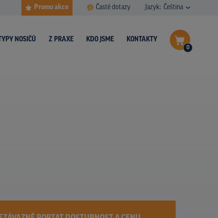
Promo akce
Časté dotazy
Jazyk:
Čeština
TYPY NOSIČŮ
Z PRAXE
KDO JSME
KONTAKTY
0
Dokončit poptávku
Zobrazit nosiče na mapě