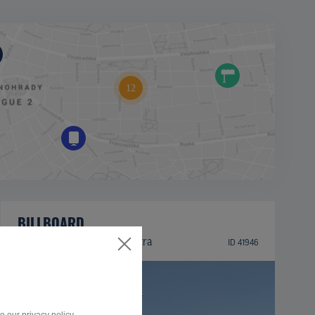
BILLBOARD
Zlatomoravecká ulica, Nitra
ID 41946