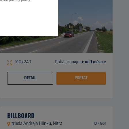
 our privacy policy..
510x240
Doba pronájmu:
od 1 měsíce
DETAIL
POPTAT
BILLBOARD
trieda Andreja Hlinku, Nitra
ID 41951