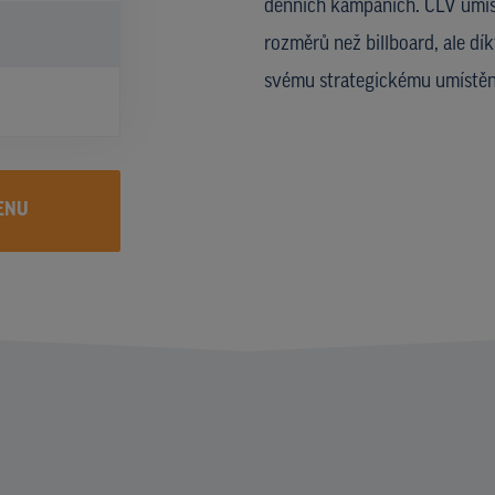
denních kampaních. CLV umíst
rozměrů než billboard, ale dí
svému strategickému umístění
ENU