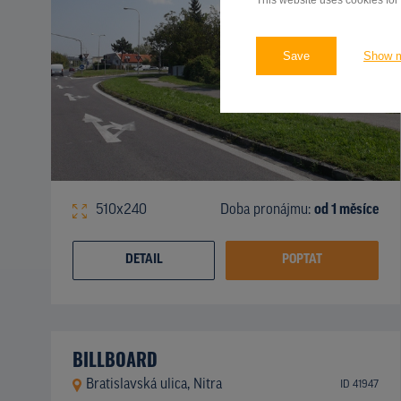
This website uses cookies for
Save
Show 
510x240
Doba pronájmu:
od 1 měsíce
DETAIL
POPTAT
BILLBOARD
Bratislavská ulica, Nitra
ID 41947