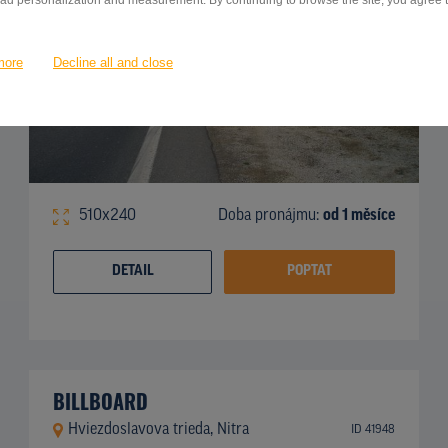
 ad personalization and measurement. By continuing to browse the site, you agree to
more
Decline all and close
510x240
Doba pronájmu:
od 1 měsíce
DETAIL
POPTAT
BILLBOARD
Hviezdoslavova trieda, Nitra
ID 41948