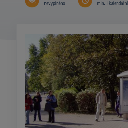
nevyplněno
min. 1 kalendářn