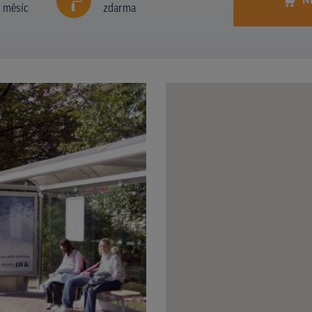
N
í měsíc
zdarma