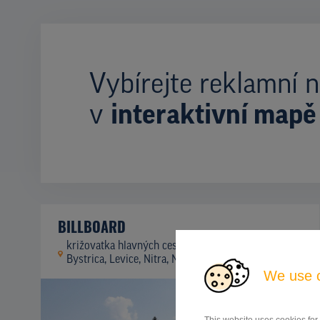
Vybírejte reklamní n
v
interaktivní mapě
BILLBOARD
križovatka hlavných cestných ťahov Banská
ID
41944
Bystrica, Levice, Nitra, Nitra
We use 