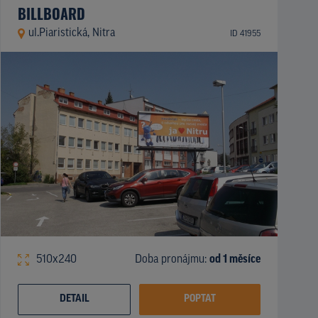
BILLBOARD
ul.Piaristická, Nitra
ID 41955
510x240
Doba pronájmu:
od 1 měsíce
DETAIL
POPTAT