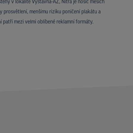
ěný v lokalitě Výstavná-AZ, Nitra je nosič meších
ky prosvětlení, menšímu riziku poničení plakátu a
 patří mezi velmi oblíbené reklamní formáty.