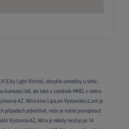
V (City Light Vitrine), obvykle umístěný u silnic,
ou kumulací lidí, ale také u zastávek MHD, v metru
 Výstavná-AZ, Nitra kino Lipa,sm Výstavisko,Ľ,vnt je
h případech jednotlivě, nebo je nutné pronajmout
alitě Výstavná-AZ, Nitra je někdy možný po 14