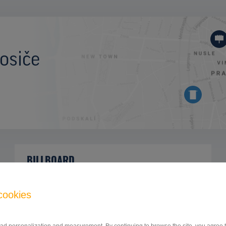
osiče
BILLBOARD
Zlatomoravecká ulica, Nitra
ID 41945
cookies