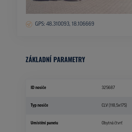
GPS: 48.310093, 18.106669
ZÁKLADNÍ PARAMETRY
ID nosiče
325687
Typ nosiče
CLV (118,5x175)
Umístění panelu
Obytná čtvrť