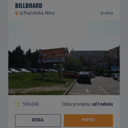
BILLBOARD
ul.Piaristická, Nitra
ID 41954
510x240
Doba pronájmu:
od 1 měsíce
DETAIL
POPTAT