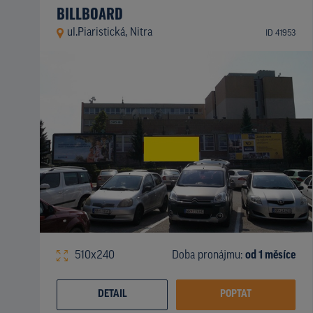
BILLBOARD
ul.Piaristická, Nitra
ID 41953
510x240
Doba pronájmu:
od 1 měsíce
DETAIL
POPTAT