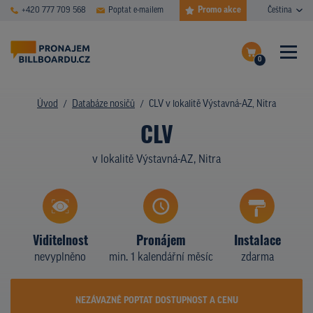
Promo akce
+420 777 709 568
Poptat e-mailem
Čeština
0
ČASTÉ DOTAZY
Dokončit poptávku
Úvod
Databáze nosičů
CLV v lokalitě Výstavná-AZ, Nitra
CLV
Zobrazit nosiče na mapě
DATABÁZE NOSIČŮ
v lokalitě Výstavná-AZ, Nitra
PLOCHY V AKCI
CENY
TYPY NOSIČŮ
Viditelnost
Pronájem
Instalace
nevyplněno
min. 1 kalendářní měsíc
zdarma
Z PRAXE
KDO JSME
NEZÁVAZNĚ POPTAT DOSTUPNOST A CENU