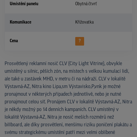
Umístění panelu
Obytná čtvrť
Komunikace
Křižovatka
Cena
?
Prosvětlený reklamní nosič CLV (City Light Vitrine), obvykle
umístěný u silnic, pěších zón, na místech s velkou kumulací lidí,
ale také u zastávek MHD, v metru či na nádraží. CLV v lokalitě
Výstavná-AZ, Nitra kino Lipa,sm Výstavisko,P,vnk je možné
pronajmout v některých případech jednotlivě, nebo je nutné
pronajmout celou síť. Pronájem CLV v lokalitě Výstavná-AZ, Nitra
je někdy možný po 14 denních kampaních. CLV umístěný v
lokalitě Výstavná-AZ, Nitra je nosič meších rozměrů než
billboard, ale díky prosvětlení, menšímu riziku poničení plakátu a
svému strategickému umístění patří mezi velmi oblíbené