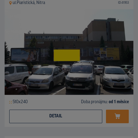
ul.Piaristická, Nitra
ID 41953
510x240
Doba pronájmu:
od 1 měsíce
DETAIL