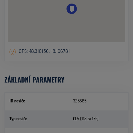
GPS: 48.310156, 18.106781
ZÁKLADNÍ PARAMETRY
ID nosiče
325685
Typ nosiče
CLV (118,5x175)