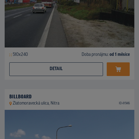
510x240
Doba pronájmu:
od 1 měsíce
DETAIL
BILLBOARD
Zlatomoravecká ulica, Nitra
ID 41946