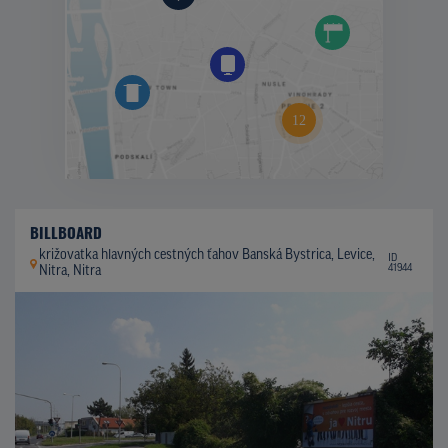
BILLBOARD
križovatka hlavných cestných ťahov Banská Bystrica, Levice,
ID
41944
Nitra, Nitra