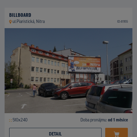
BILLBOARD
ul.Piaristická, Nitra
ID 41955
510x240
Doba pronájmu:
od 1 měsíce
DETAIL