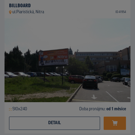
BILLBOARD
ul.Piaristická, Nitra
ID 41954
510x240
Doba pronájmu:
od 1 měsíce
DETAIL