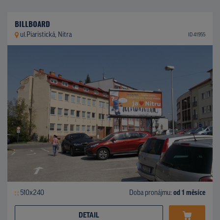
BILLBOARD
ul.Piaristická, Nitra
ID 41955
510x240
Doba pronájmu:
od 1 měsíce
DETAIL