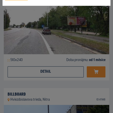
510x240
Doba pronájmu:
od 1 měsíce
DETAIL
BILLBOARD
Hviezdoslavova trieda, Nitra
ID 41948