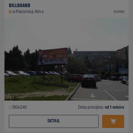
BILLBOARD
ul.Piaristická, Nitra
ID 41954
510x240
Doba pronájmu:
od 1 měsíce
DETAIL