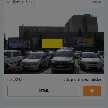
ul.Piaristická, Nitra
ID 41953
510x240
Doba pronájmu:
od 1 měsíce
DETAIL