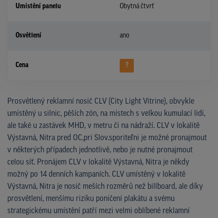
Umístění panelu
Obytná čtvrť
Osvětlení
ano
Cena
?
Prosvětlený reklamní nosič CLV (City Light Vitrine), obvykle
umístěný u silnic, pěších zón, na místech s velkou kumulací lidí,
ale také u zastávek MHD, v metru či na nádraží. CLV v lokalitě
Výstavná, Nitra pred OC,pri Slov.sporiteľni je možné pronajmout
v některých případech jednotlivě, nebo je nutné pronajmout
celou síť. Pronájem CLV v lokalitě Výstavná, Nitra je někdy
možný po 14 denních kampaních. CLV umístěný v lokalitě
Výstavná, Nitra je nosič meších rozměrů než billboard, ale díky
prosvětlení, menšímu riziku poničení plakátu a svému
strategickému umístění patří mezi velmi oblíbené reklamní