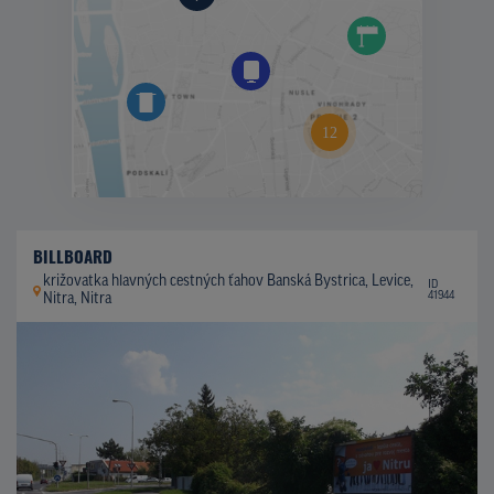
BILLBOARD
križovatka hlavných cestných ťahov Banská Bystrica, Levice,
ID
41944
Nitra, Nitra