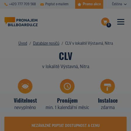
Promo akce
+420 777 709 568
Poptat e-mailem
Čeština
0
ČASTÉ DOTAZY
Dokončit poptávku
Úvod
Databáze nosičů
CLV v lokalitě Výstavná, Nitra
CLV
Zobrazit nosiče na mapě
DATABÁZE NOSIČŮ
v lokalitě Výstavná, Nitra
PLOCHY V AKCI
CENY
TYPY NOSIČŮ
Viditelnost
Pronájem
Instalace
nevyplněno
min. 1 kalendářní měsíc
zdarma
Z PRAXE
KDO JSME
NEZÁVAZNĚ POPTAT DOSTUPNOST A CENU