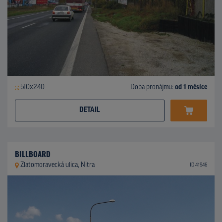
510x240
Doba pronájmu:
od 1 měsíce
DETAIL
BILLBOARD
Zlatomoravecká ulica, Nitra
ID 41946