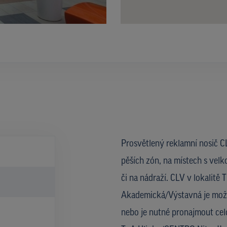
Prosvětlený reklamní nosič CL
pěších zón, na místech s velk
či na nádraží. CLV v lokalitě 
Akademická/Výstavná je možn
nebo je nutné pronajmout celo