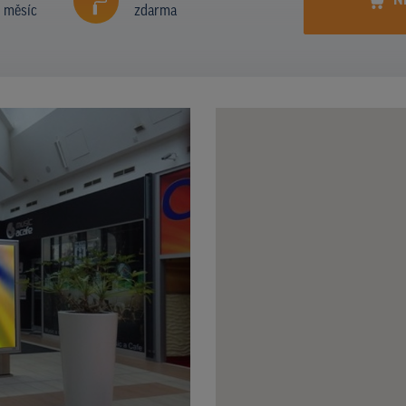
N
í měsíc
zdarma