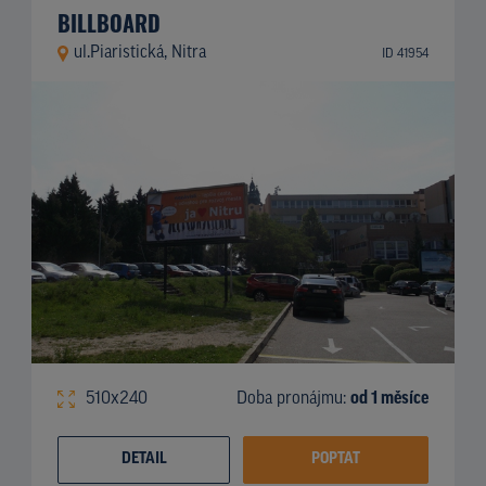
BILLBOARD
ul.Piaristická, Nitra
ID 41954
510x240
Doba pronájmu:
od 1 měsíce
DETAIL
POPTAT