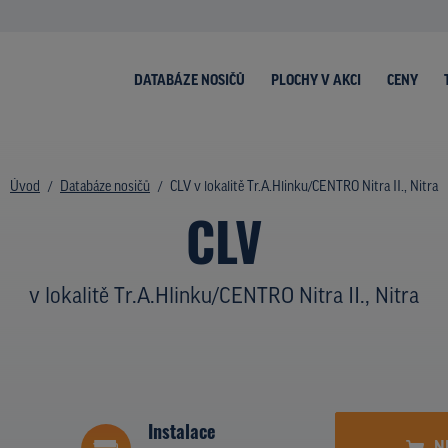
DATABÁZE NOSIČŮ
PLOCHY V AKCI
CENY
Úvod
Databáze nosičů
CLV v lokalitě Tr.A.Hlinku/CENTRO Nitra II., Nitra
CLV
v lokalitě Tr.A.Hlinku/CENTRO Nitra II., Nitra
Instalace