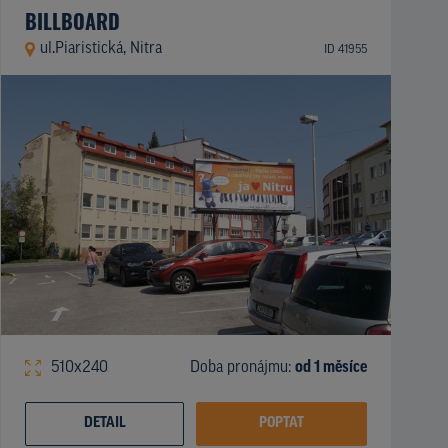
BILLBOARD
ul.Piaristická, Nitra
ID 41955
510x240
Doba pronájmu:
od 1 měsíce
DETAIL
POPTAT