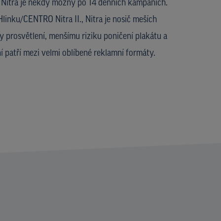
, Nitra je někdy možný po 14 denních kampaních.
Hlinku/CENTRO Nitra II., Nitra je nosič meších
ky prosvětlení, menšímu riziku poničení plakátu a
 patří mezi velmi oblíbené reklamní formáty.