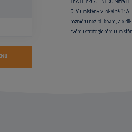
Tr.A.Hlinku/CENTRO Nitra II.
CLV umístěný v lokalitě Tr.A.
rozměrů než billboard, ale dí
svému strategickému umístění
ENU