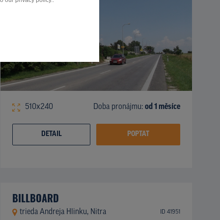
 our privacy policy..
510x240
Doba pronájmu:
od 1 měsíce
DETAIL
POPTAT
BILLBOARD
trieda Andreja Hlinku, Nitra
ID 41951