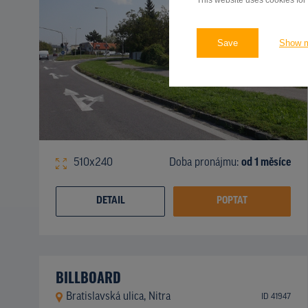
This website uses cookies for
Save
Show 
510x240
Doba pronájmu:
od 1 měsíce
DETAIL
POPTAT
BILLBOARD
Bratislavská ulica, Nitra
ID 41947