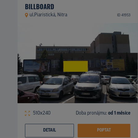
BILLBOARD
ul.Piaristická, Nitra
ID 41953
510x240
Doba pronájmu:
od 1 měsíce
DETAIL
POPTAT