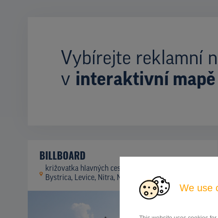
Vybírejte reklamní n
v
interaktivní mapě
BILLBOARD
križovatka hlavných cestných ťahov Banská
ID
41944
Bystrica, Levice, Nitra, Nitra
We use 