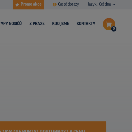
Promo akce
Časté dotazy
Jazyk:
Čeština
TYPY NOSIČŮ
Z PRAXE
KDO JSME
KONTAKTY
0
Dokončit poptávku
Zobrazit nosiče na mapě