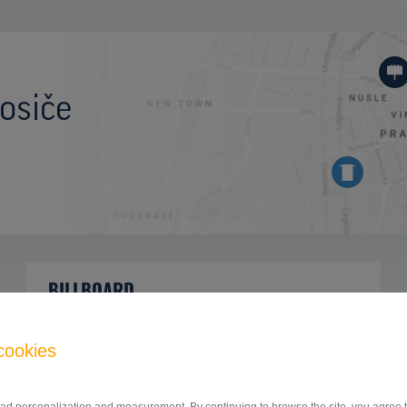
osiče
BILLBOARD
Zlatomoravecká ulica, Nitra
ID 41945
cookies