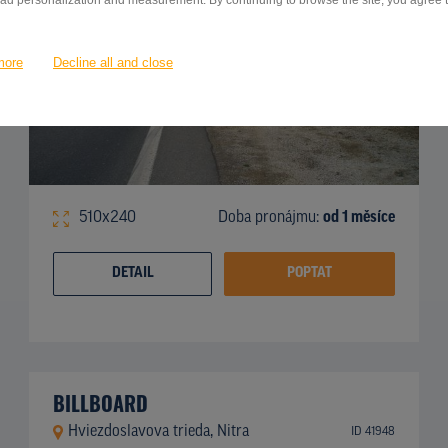
 ad personalization and measurement. By continuing to browse the site, you agree to
more
Decline all and close
510x240
Doba pronájmu:
od 1 měsíce
DETAIL
POPTAT
BILLBOARD
Hviezdoslavova trieda, Nitra
ID 41948