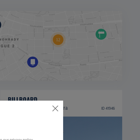
BILLBOARD
Zlatomoravecká ulica, Nitra
ID 41946