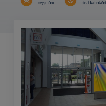
nevyplněno
min. 1 kalendářn