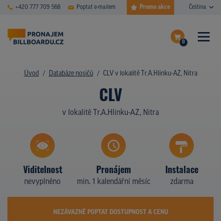
Promo akce
+420 777 709 568
Poptat e-mailem
Čeština
0
ČASTÉ DOTAZY
Dokončit poptávku
Úvod
Databáze nosičů
CLV v lokalitě Tr.A.Hlinku-AZ, Nitra
CLV
Zobrazit nosiče na mapě
DATABÁZE NOSIČŮ
v lokalitě Tr.A.Hlinku-AZ, Nitra
PLOCHY V AKCI
CENY
TYPY NOSIČŮ
Viditelnost
Pronájem
Instalace
nevyplněno
min. 1 kalendářní měsíc
zdarma
Z PRAXE
KDO JSME
NEZÁVAZNĚ POPTAT DOSTUPNOST A CENU