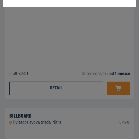
510x240
Doba pronájmu:
od 1 měsíce
DETAIL
BILLBOARD
Hviezdoslavova trieda, Nitra
ID 41948