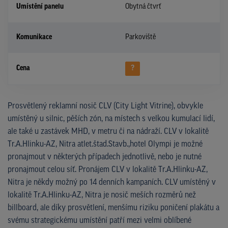
Umístění panelu
Obytná čtvrť
Komunikace
Parkoviště
Cena
?
Prosvětlený reklamní nosič CLV (City Light Vitrine), obvykle
umístěný u silnic, pěších zón, na místech s velkou kumulací lidí,
ale také u zastávek MHD, v metru či na nádraží. CLV v lokalitě
Tr.A.Hlinku-AZ, Nitra atlet.štad.Stavb.,hotel Olympi je možné
pronajmout v některých případech jednotlivě, nebo je nutné
pronajmout celou síť. Pronájem CLV v lokalitě Tr.A.Hlinku-AZ,
Nitra je někdy možný po 14 denních kampaních. CLV umístěný v
lokalitě Tr.A.Hlinku-AZ, Nitra je nosič meších rozměrů než
billboard, ale díky prosvětlení, menšímu riziku poničení plakátu a
svému strategickému umístění patří mezi velmi oblíbené