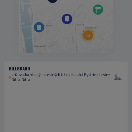
BILLBOARD
križovatka hlavných cestných ťahov Banská Bystrica, Levice,
ID
41944
Nitra, Nitra