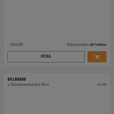
510x240
Doba pronájmu:
od 1 měsíce
DETAIL
BILLBOARD
Zlatomoravecká ulica, Nitra
ID 41946