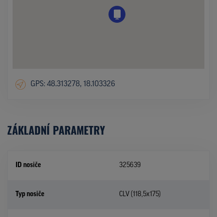
GPS: 48.313278, 18.103326
ZÁKLADNÍ PARAMETRY
ID nosiče
325639
Typ nosiče
CLV (118,5x175)