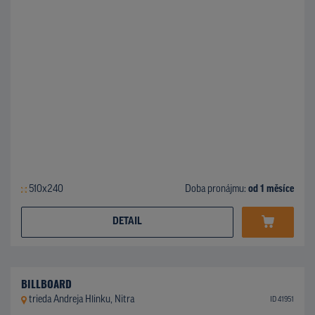
510x240
Doba pronájmu:
od 1 měsíce
DETAIL
BILLBOARD
trieda Andreja Hlinku, Nitra
ID 41951