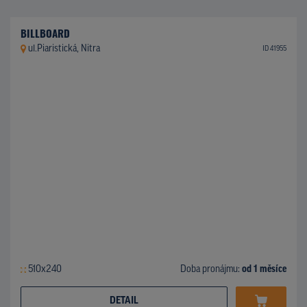
BILLBOARD
ul.Piaristická, Nitra
ID 41955
510x240
Doba pronájmu:
od 1 měsíce
DETAIL