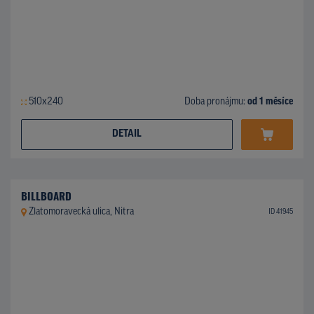
510x240
Doba pronájmu:
od 1 měsíce
DETAIL
BILLBOARD
Zlatomoravecká ulica, Nitra
ID 41945