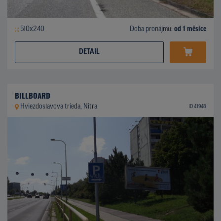
510x240
Doba pronájmu:
od 1 měsíce
DETAIL
BILLBOARD
Hviezdoslavova trieda, Nitra
ID 41948