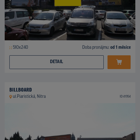
510x240
Doba pronájmu:
od 1 měsíce
DETAIL
BILLBOARD
ul.Piaristická, Nitra
ID 41954