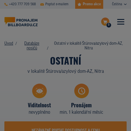
Promo akce
+420 777 709 568
Poptat e-mailem
Čeština
0
ČASTÉ DOTAZY
Dokončit poptávku
Úvod
Databáze
Ostatní v lokalitě Štúrova/azylový dom-AZ,
nosičů
Nitra
Zobrazit nosiče na mapě
DATABÁZE NOSIČŮ
OSTATNÍ
PLOCHY V AKCI
v lokalitě Štúrova/azylový dom-AZ, Nitra
CENY
TYPY NOSIČŮ
Viditelnost
Pronájem
Z PRAXE
nevyplněno
min. 1 kalendářní měsíc
KDO JSME
NEZÁVAZNĚ POPTAT DOSTUPNOST A CENU