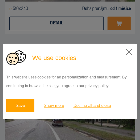
510x240
Doba pronájmu:
od 1 měsíce
DETAIL
BILLBOARD
We use cookies
Bratislavská ulica, Nitra
ID 41947
This website uses cookies for ad personalization and measurement. By
continuing to browse the site, you agree to our privacy policy..
Save
Show more
Decline all and close