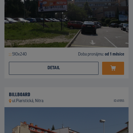
510x240
Doba pronájmu:
od 1 měsíce
DETAIL
BILLBOARD
ul.Piaristická, Nitra
ID 41955