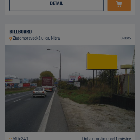
DETAIL
BILLBOARD
Zlatomoravecká ulica, Nitra
ID 41945
510x240
Doba pronájmu:
od 1 měsíce