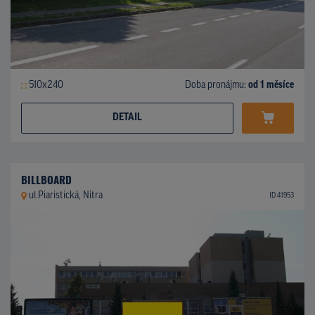
510x240
Doba pronájmu:
od 1 měsíce
DETAIL
BILLBOARD
ul.Piaristická, Nitra
ID 41953