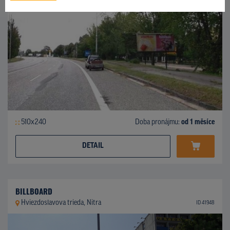
510x240
Doba pronájmu:
od 1 měsíce
DETAIL
BILLBOARD
Hviezdoslavova trieda, Nitra
ID 41948