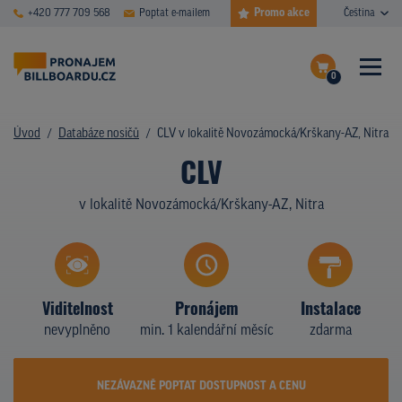
Promo akce
+420 777 709 568
Poptat e-mailem
Čeština
0
ČASTÉ DOTAZY
Dokončit poptávku
Úvod
Databáze nosičů
CLV v lokalitě Novozámocká/Krškany-AZ, Nitra
CLV
Zobrazit nosiče na mapě
DATABÁZE NOSIČŮ
v lokalitě Novozámocká/Krškany-AZ, Nitra
PLOCHY V AKCI
CENY
TYPY NOSIČŮ
Viditelnost
Pronájem
Instalace
nevyplněno
min. 1 kalendářní měsíc
zdarma
Z PRAXE
KDO JSME
NEZÁVAZNĚ POPTAT DOSTUPNOST A CENU