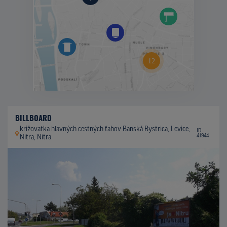
BILLBOARD
križovatka hlavných cestných ťahov Banská Bystrica, Levice,
ID
41944
Nitra, Nitra