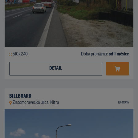
510x240
Doba pronájmu:
od 1 měsíce
DETAIL
BILLBOARD
Zlatomoravecká ulica, Nitra
ID 41946