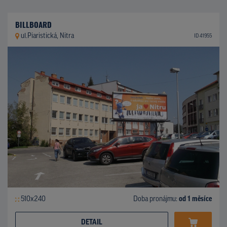
BILLBOARD
ul.Piaristická, Nitra
ID 41955
510x240
Doba pronájmu:
od 1 měsíce
DETAIL