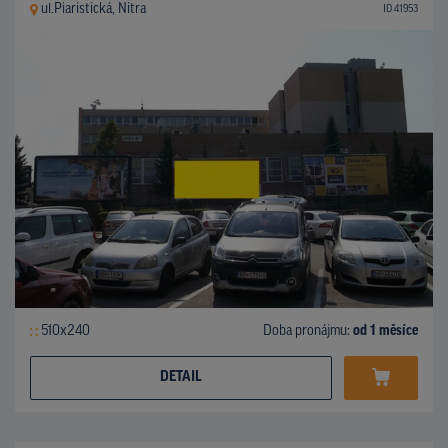
ul.Piaristická, Nitra
ID 41953
510x240
Doba pronájmu:
od 1 měsíce
DETAIL