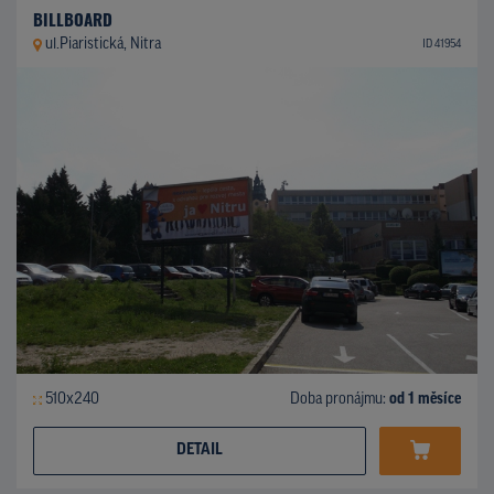
BILLBOARD
ul.Piaristická, Nitra
ID 41954
510x240
Doba pronájmu:
od 1 měsíce
DETAIL