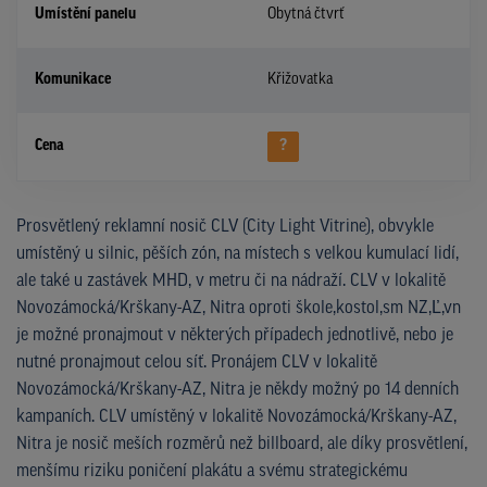
Umístění panelu
Obytná čtvrť
Komunikace
Křižovatka
Cena
?
Prosvětlený reklamní nosič CLV (City Light Vitrine), obvykle
umístěný u silnic, pěších zón, na místech s velkou kumulací lidí,
ale také u zastávek MHD, v metru či na nádraží. CLV v lokalitě
Novozámocká/Krškany-AZ, Nitra oproti škole,kostol,sm NZ,Ľ,vn
je možné pronajmout v některých případech jednotlivě, nebo je
nutné pronajmout celou síť. Pronájem CLV v lokalitě
Novozámocká/Krškany-AZ, Nitra je někdy možný po 14 denních
kampaních. CLV umístěný v lokalitě Novozámocká/Krškany-AZ,
Nitra je nosič meších rozměrů než billboard, ale díky prosvětlení,
menšímu riziku poničení plakátu a svému strategickému