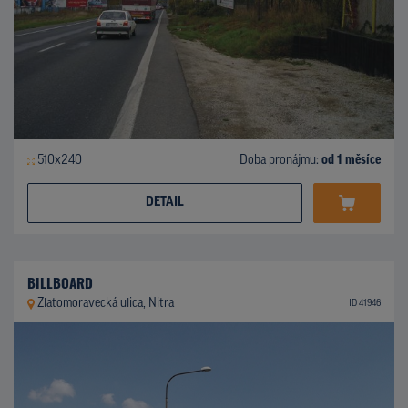
510x240
Doba pronájmu:
od 1 měsíce
DETAIL
BILLBOARD
Zlatomoravecká ulica, Nitra
ID 41946