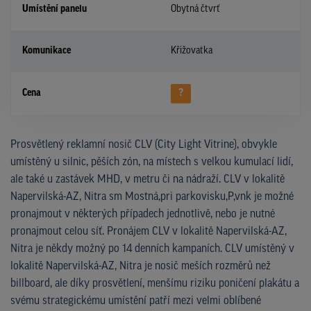
Umístění panelu
Obytná čtvrť
Komunikace
Křižovatka
Cena
?
Prosvětlený reklamní nosič CLV (City Light Vitrine), obvykle
umístěný u silnic, pěších zón, na místech s velkou kumulací lidí,
ale také u zastávek MHD, v metru či na nádraží. CLV v lokalitě
Napervilská-AZ, Nitra sm Mostná,pri parkovisku,P,vnk je možné
pronajmout v některých případech jednotlivě, nebo je nutné
pronajmout celou síť. Pronájem CLV v lokalitě Napervilská-AZ,
Nitra je někdy možný po 14 denních kampaních. CLV umístěný v
lokalitě Napervilská-AZ, Nitra je nosič meších rozměrů než
billboard, ale díky prosvětlení, menšímu riziku poničení plakátu a
svému strategickému umístění patří mezi velmi oblíbené