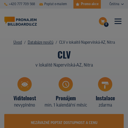
Promo akce
+420 777 709 568
Poptat e-mailem
Čeština
0
ČASTÉ DOTAZY
Dokončit poptávku
Úvod
Databáze nosičů
CLV v lokalitě Napervilská-AZ, Nitra
CLV
Zobrazit nosiče na mapě
DATABÁZE NOSIČŮ
v lokalitě Napervilská-AZ, Nitra
PLOCHY V AKCI
CENY
TYPY NOSIČŮ
Viditelnost
Pronájem
Instalace
nevyplněno
min. 1 kalendářní měsíc
zdarma
Z PRAXE
KDO JSME
NEZÁVAZNĚ POPTAT DOSTUPNOST A CENU