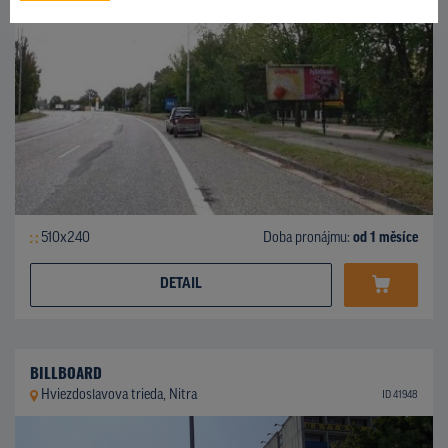
510x240
Doba pronájmu:
od 1 měsíce
DETAIL
BILLBOARD
Hviezdoslavova trieda, Nitra
ID 41948