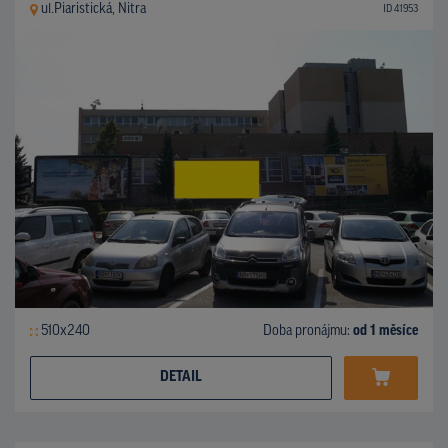
ul.Piaristická, Nitra
ID 41953
510x240
Doba pronájmu:
od 1 měsíce
DETAIL