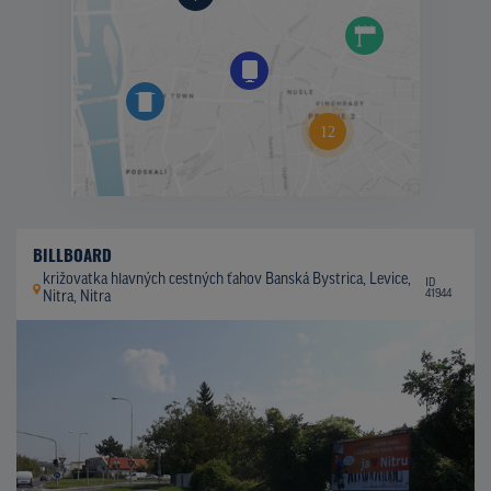
BILLBOARD
križovatka hlavných cestných ťahov Banská Bystrica, Levice,
ID
41944
Nitra, Nitra