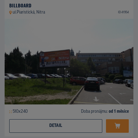
BILLBOARD
ul.Piaristická, Nitra
ID 41954
510x240
Doba pronájmu:
od 1 měsíce
DETAIL