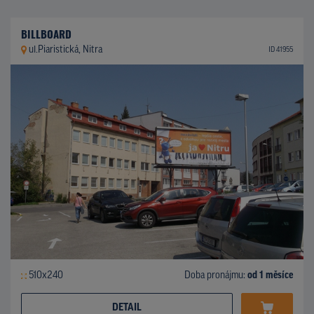
BILLBOARD
ul.Piaristická, Nitra
ID 41955
510x240
Doba pronájmu:
od 1 měsíce
DETAIL