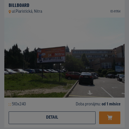
BILLBOARD
ul.Piaristická, Nitra
ID 41954
510x240
Doba pronájmu:
od 1 měsíce
DETAIL