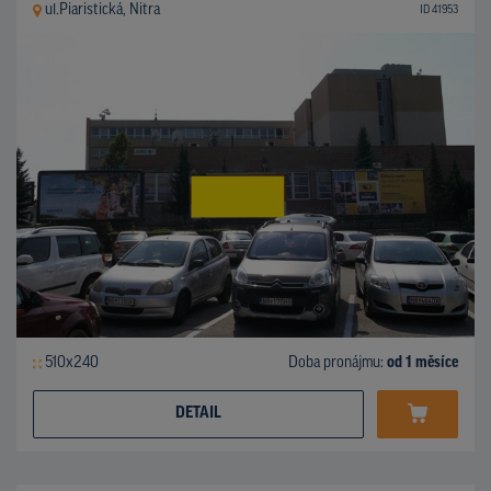
ul.Piaristická, Nitra
ID 41953
510x240
Doba pronájmu:
od 1 měsíce
DETAIL