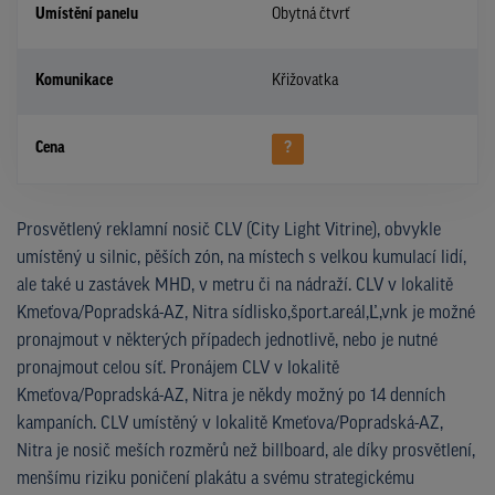
Umístění panelu
Obytná čtvrť
Komunikace
Křižovatka
Cena
?
Prosvětlený reklamní nosič CLV (City Light Vitrine), obvykle
umístěný u silnic, pěších zón, na místech s velkou kumulací lidí,
ale také u zastávek MHD, v metru či na nádraží. CLV v lokalitě
Kmeťova/Popradská-AZ, Nitra sídlisko,šport.areál,Ľ,vnk je možné
pronajmout v některých případech jednotlivě, nebo je nutné
pronajmout celou síť. Pronájem CLV v lokalitě
Kmeťova/Popradská-AZ, Nitra je někdy možný po 14 denních
kampaních. CLV umístěný v lokalitě Kmeťova/Popradská-AZ,
Nitra je nosič meších rozměrů než billboard, ale díky prosvětlení,
menšímu riziku poničení plakátu a svému strategickému