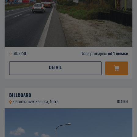
510x240
Doba pronájmu:
od 1 měsíce
DETAIL
BILLBOARD
Zlatomoravecká ulica, Nitra
ID 41946