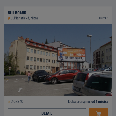
BILLBOARD
ul.Piaristická, Nitra
ID 41955
510x240
Doba pronájmu:
od 1 měsíce
DETAIL