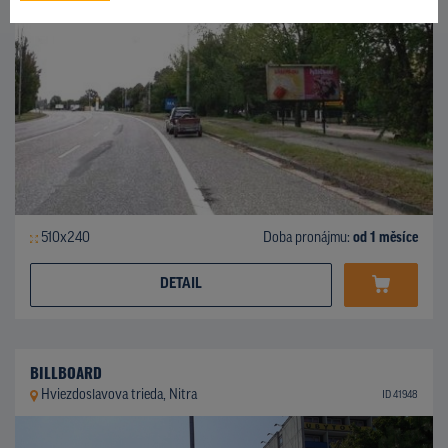
510x240
Doba pronájmu:
od 1 měsíce
DETAIL
BILLBOARD
Hviezdoslavova trieda, Nitra
ID 41948