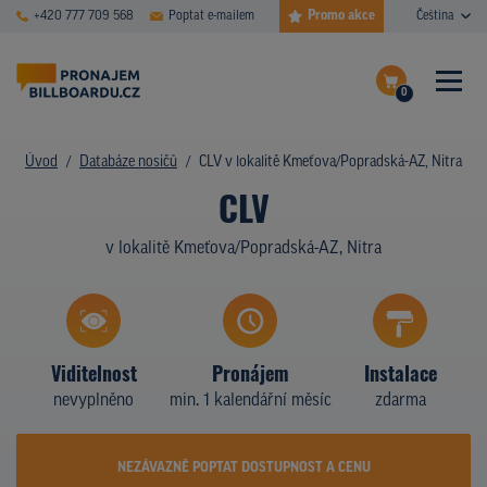
Promo akce
+420 777 709 568
Poptat e-mailem
Čeština
0
ČASTÉ DOTAZY
Dokončit poptávku
Úvod
Databáze nosičů
CLV v lokalitě Kmeťova/Popradská-AZ, Nitra
CLV
Zobrazit nosiče na mapě
DATABÁZE NOSIČŮ
v lokalitě Kmeťova/Popradská-AZ, Nitra
PLOCHY V AKCI
CENY
TYPY NOSIČŮ
Viditelnost
Pronájem
Instalace
nevyplněno
min. 1 kalendářní měsíc
zdarma
Z PRAXE
KDO JSME
NEZÁVAZNĚ POPTAT DOSTUPNOST A CENU