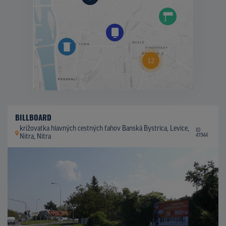
BILLBOARD
križovatka hlavných cestných ťahov Banská Bystrica, Levice,
ID
41944
Nitra, Nitra