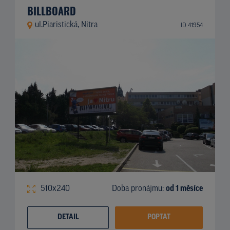
BILLBOARD
ul.Piaristická, Nitra
ID 41954
510x240
Doba pronájmu:
od 1 měsíce
DETAIL
POPTAT