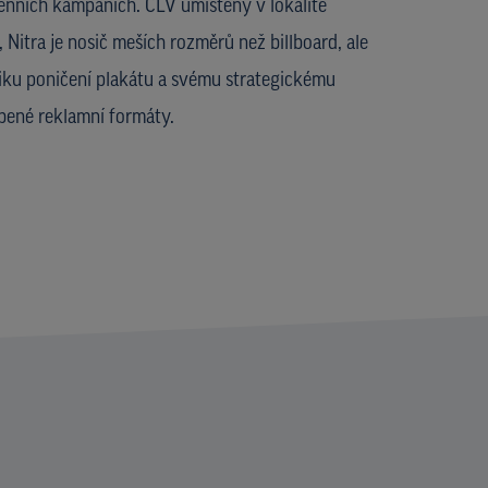
enních kampaních. CLV umístěný v lokalitě
itra je nosič meších rozměrů než billboard, ale
ziku poničení plakátu a svému strategickému
íbené reklamní formáty.