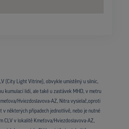
V (City Light Vitrine), obvykle umístěný u silnic,
ou kumulací lidí, ale také u zastávek MHD, v metru
 Kmeťova/Hviezdoslavova-AZ, Nitra vysielač,oproti
 v některých případech jednotlivě, nebo je nutné
jem CLV v lokalitě Kmeťova/Hviezdoslavova-AZ,