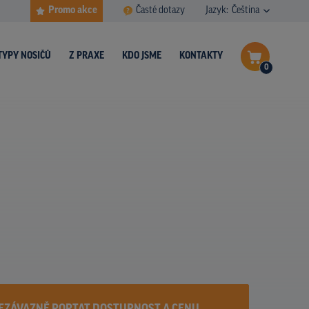
Promo akce
Časté dotazy
Jazyk:
Čeština
TYPY NOSIČŮ
Z PRAXE
KDO JSME
KONTAKTY
0
Dokončit poptávku
Zobrazit nosiče na mapě