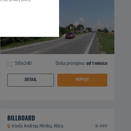
 our privacy policy..
510x240
Doba pronájmu:
od 1 měsíce
DETAIL
POPTAT
BILLBOARD
trieda Andreja Hlinku, Nitra
ID 41951