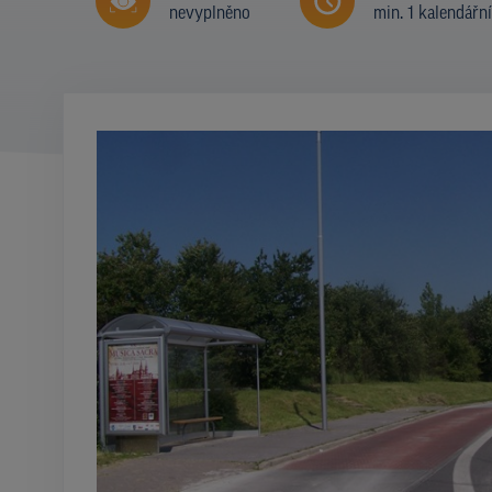
nevyplněno
min. 1 kalendářn