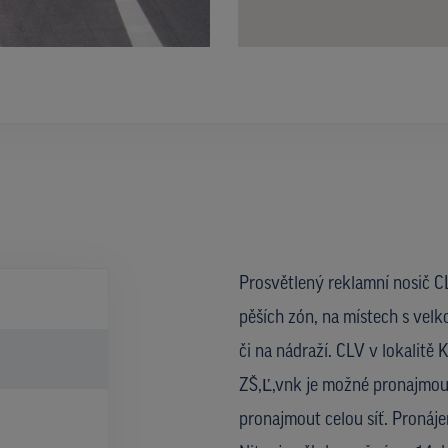
Prosvětlený reklamní nosič CL
pěších zón, na místech s velk
či na nádraží. CLV v lokalitě
ZŠ,Ľ,vnk je možné pronajmout
pronajmout celou síť. Proná