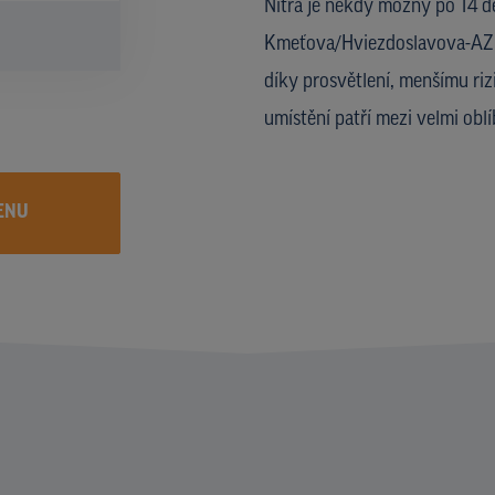
Nitra je někdy možný po 14 d
Kmeťova/Hviezdoslavova-AZ, N
díky prosvětlení, menšímu ri
umístění patří mezi velmi obl
ENU