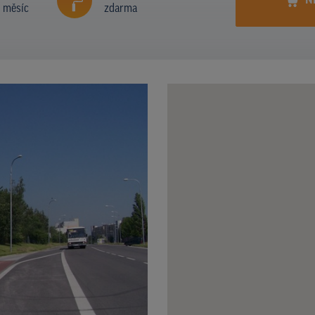
N
í měsíc
zdarma