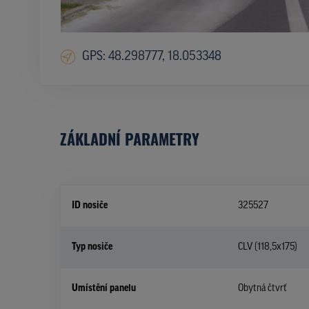
GPS: 48.298777, 18.053348
ZÁKLADNÍ PARAMETRY
ID nosiče
325527
Typ nosiče
CLV (118,5x175)
Umístění panelu
Obytná čtvrť