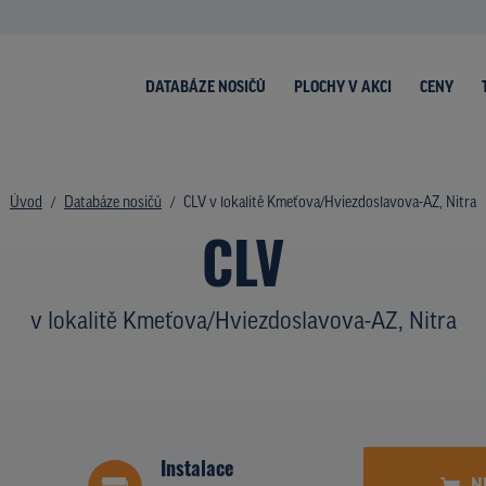
DATABÁZE NOSIČŮ
PLOCHY V AKCI
CENY
Úvod
Databáze nosičů
CLV v lokalitě Kmeťova/Hviezdoslavova-AZ, Nitra
CLV
v lokalitě Kmeťova/Hviezdoslavova-AZ, Nitra
Instalace