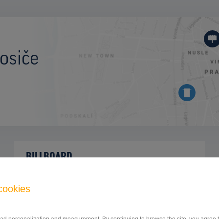
osiče
BILLBOARD
Zlatomoravecká ulica, Nitra
ID 41945
cookies