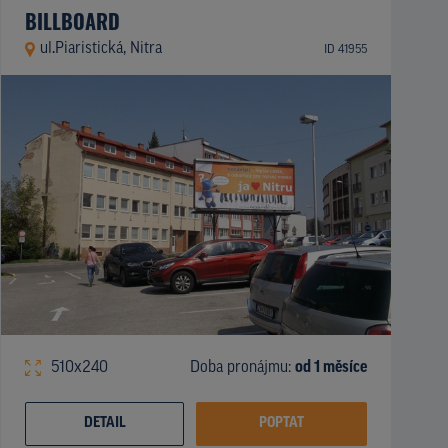
BILLBOARD
ul.Piaristická, Nitra
ID 41955
510x240
Doba pronájmu:
od 1 měsíce
DETAIL
POPTAT