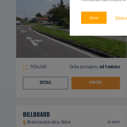
This website uses cookies for
Save
Show 
510x240
Doba pronájmu:
od 1 měsíce
DETAIL
POPTAT
BILLBOARD
Bratislavská ulica, Nitra
ID 41947