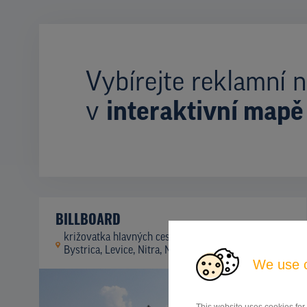
Vybírejte reklamní n
v
interaktivní mapě
BILLBOARD
križovatka hlavných cestných ťahov Banská
ID
41944
Bystrica, Levice, Nitra, Nitra
We use 