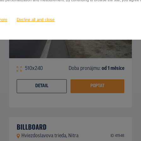
 ad personalization and measurement. By continuing to browse the site, you agree to
more
Decline all and close
510x240
Doba pronájmu:
od 1 měsíce
DETAIL
POPTAT
BILLBOARD
Hviezdoslavova trieda, Nitra
ID 41948