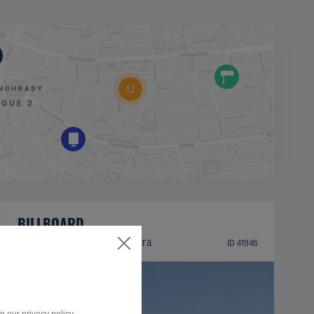
BILLBOARD
Zlatomoravecká ulica, Nitra
ID 41946