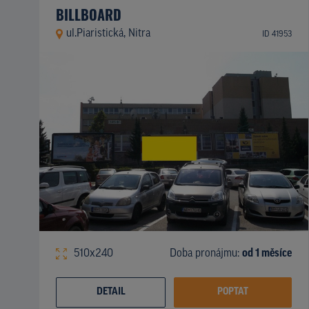
BILLBOARD
ul.Piaristická, Nitra
ID 41953
510x240
Doba pronájmu:
od 1 měsíce
DETAIL
POPTAT