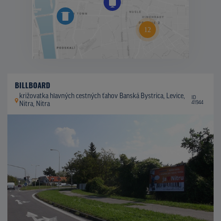
BILLBOARD
križovatka hlavných cestných ťahov Banská Bystrica, Levice,
ID
41944
Nitra, Nitra