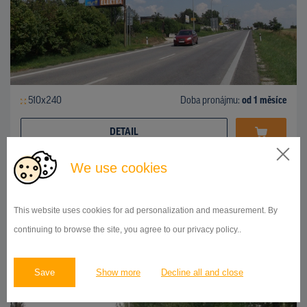
510x240
Doba pronájmu:
od 1 měsíce
DETAIL
We use cookies
BILLBOARD
Bratislavská ulica, Nitra
ID 41947
This website uses cookies for ad personalization and measurement. By
continuing to browse the site, you agree to our privacy policy..
Save
Show more
Decline all and close