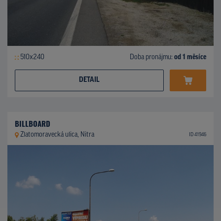
510x240
Doba pronájmu:
od 1 měsíce
DETAIL
BILLBOARD
Zlatomoravecká ulica, Nitra
ID 41946