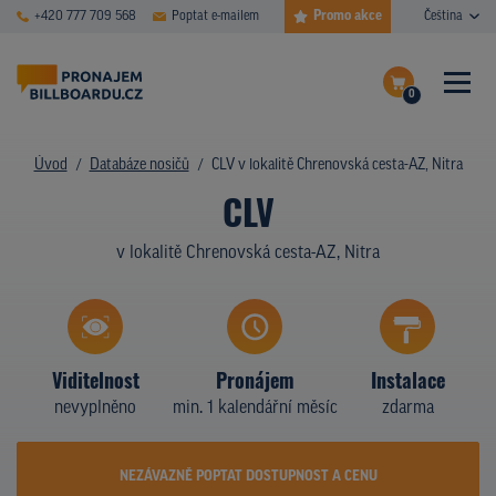
Promo akce
+420 777 709 568
Poptat e-mailem
Čeština
0
ČASTÉ DOTAZY
Dokončit poptávku
Úvod
Databáze nosičů
CLV v lokalitě Chrenovská cesta-AZ, Nitra
CLV
Zobrazit nosiče na mapě
DATABÁZE NOSIČŮ
v lokalitě Chrenovská cesta-AZ, Nitra
PLOCHY V AKCI
CENY
TYPY NOSIČŮ
Viditelnost
Pronájem
Instalace
nevyplněno
min. 1 kalendářní měsíc
zdarma
Z PRAXE
KDO JSME
NEZÁVAZNĚ POPTAT DOSTUPNOST A CENU