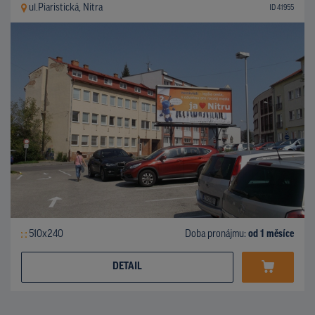
ul.Piaristická, Nitra
ID 41955
510x240
Doba pronájmu:
od 1 měsíce
DETAIL