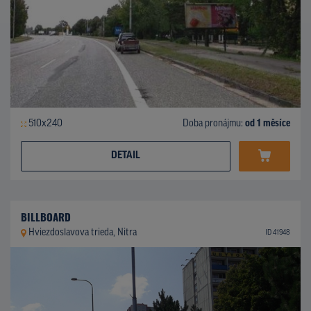
510x240
Doba pronájmu:
od 1 měsíce
DETAIL
BILLBOARD
Hviezdoslavova trieda, Nitra
ID 41948