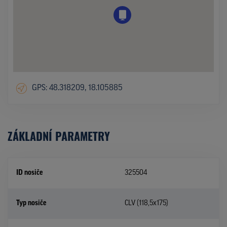
GPS: 48.318209, 18.105885
ZÁKLADNÍ PARAMETRY
ID nosiče
325504
Typ nosiče
CLV (118,5x175)