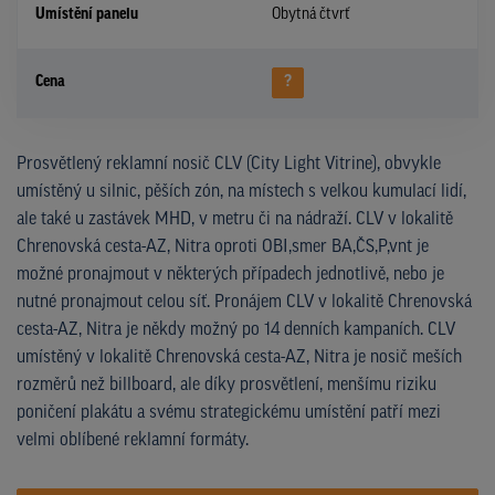
Umístění panelu
Obytná čtvrť
Cena
?
Prosvětlený reklamní nosič CLV (City Light Vitrine), obvykle
umístěný u silnic, pěších zón, na místech s velkou kumulací lidí,
ale také u zastávek MHD, v metru či na nádraží. CLV v lokalitě
Chrenovská cesta-AZ, Nitra oproti OBI,smer BA,ČS,P,vnt je
možné pronajmout v některých případech jednotlivě, nebo je
nutné pronajmout celou síť. Pronájem CLV v lokalitě Chrenovská
cesta-AZ, Nitra je někdy možný po 14 denních kampaních. CLV
umístěný v lokalitě Chrenovská cesta-AZ, Nitra je nosič meších
rozměrů než billboard, ale díky prosvětlení, menšímu riziku
poničení plakátu a svému strategickému umístění patří mezi
velmi oblíbené reklamní formáty.