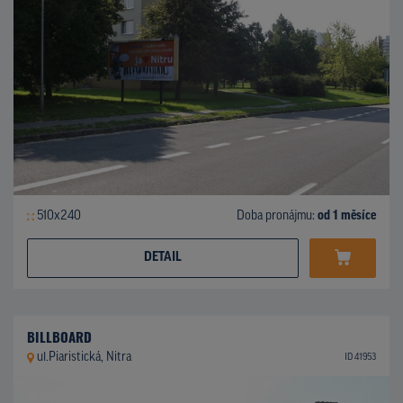
510x240
Doba pronájmu:
od 1 měsíce
DETAIL
BILLBOARD
ul.Piaristická, Nitra
ID 41953