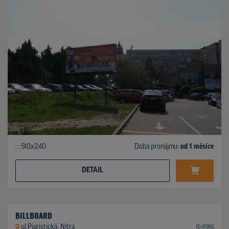
510x240
Doba pronájmu:
od 1 měsíce
DETAIL
BILLBOARD
ul.Piaristická, Nitra
ID 41955