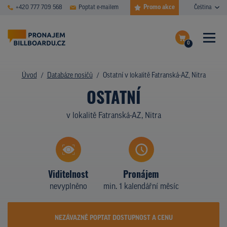
Promo akce
+420 777 709 568
Poptat e-mailem
Čeština
0
ČASTÉ DOTAZY
Dokončit poptávku
Úvod
Databáze nosičů
Ostatní v lokalitě Fatranská-AZ, Nitra
OSTATNÍ
Zobrazit nosiče na mapě
DATABÁZE NOSIČŮ
v lokalitě Fatranská-AZ, Nitra
PLOCHY V AKCI
CENY
TYPY NOSIČŮ
Viditelnost
Pronájem
nevyplněno
min. 1 kalendářní měsíc
Z PRAXE
KDO JSME
NEZÁVAZNĚ POPTAT DOSTUPNOST A CENU