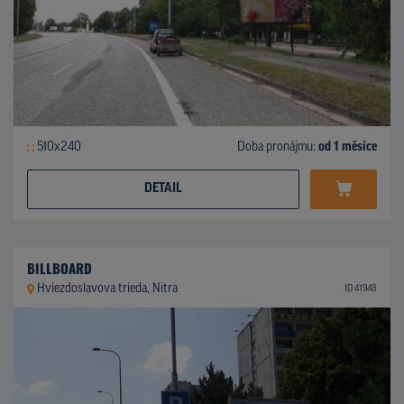
510x240
Doba pronájmu:
od 1 měsíce
DETAIL
BILLBOARD
Hviezdoslavova trieda, Nitra
ID 41948