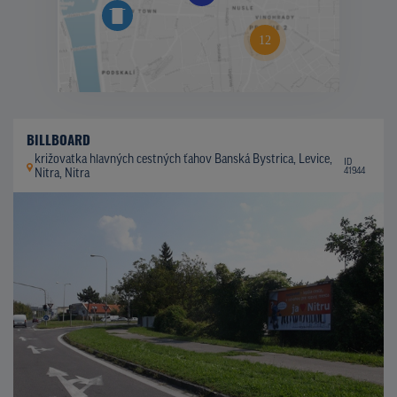
BILLBOARD
križovatka hlavných cestných ťahov Banská Bystrica, Levice,
ID
41944
Nitra, Nitra