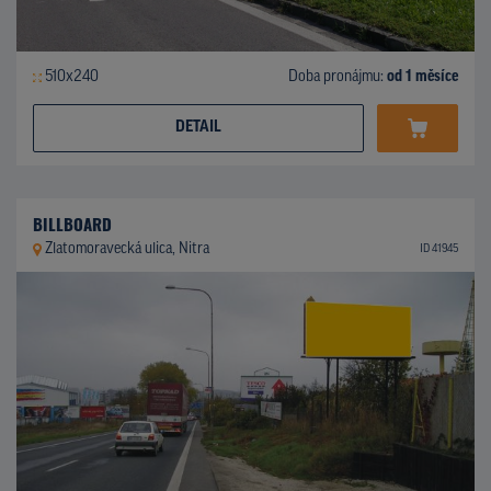
510x240
Doba pronájmu:
od 1 měsíce
DETAIL
BILLBOARD
Zlatomoravecká ulica, Nitra
ID 41945