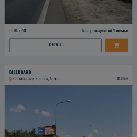
510x240
Doba pronájmu:
od 1 měsíce
DETAIL
BILLBOARD
Zlatomoravecká ulica, Nitra
ID 41946