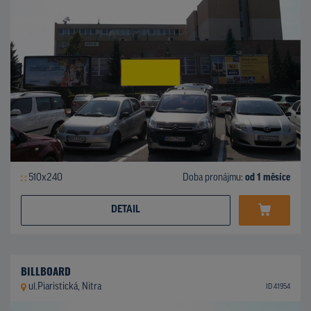
510x240
Doba pronájmu:
od 1 měsíce
DETAIL
BILLBOARD
ul.Piaristická, Nitra
ID 41954