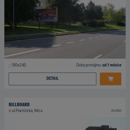
510x240
Doba pronájmu:
od 1 měsíce
DETAIL
BILLBOARD
ul.Piaristická, Nitra
ID 41953