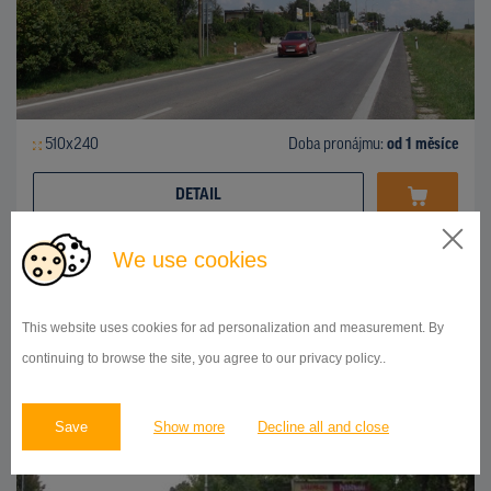
510x240
Doba pronájmu:
od 1 měsíce
DETAIL
We use cookies
BILLBOARD
Bratislavská ulica, Nitra
ID 41947
This website uses cookies for ad personalization and measurement. By
continuing to browse the site, you agree to our privacy policy..
Save
Show more
Decline all and close