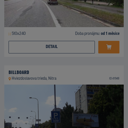
510x240
Doba pronájmu:
od 1 měsíce
DETAIL
BILLBOARD
Hviezdoslavova trieda, Nitra
ID 41948