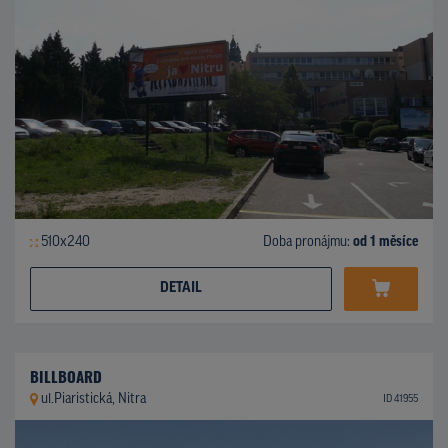
510x240
Doba pronájmu:
od 1 měsíce
DETAIL
BILLBOARD
ul.Piaristická, Nitra
ID 41955