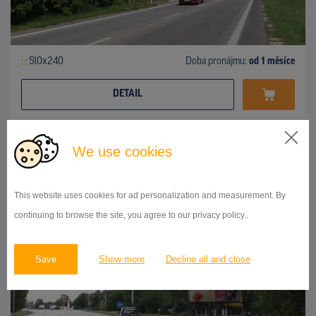
510x240
Doba pronájmu:
od 1 měsíce
DETAIL
We use cookies
BILLBOARD
Bratislavská ulica, Nitra
ID 41947
This website uses cookies for ad personalization and measurement. By
continuing to browse the site, you agree to our privacy policy..
Save
Show more
Decline all and close