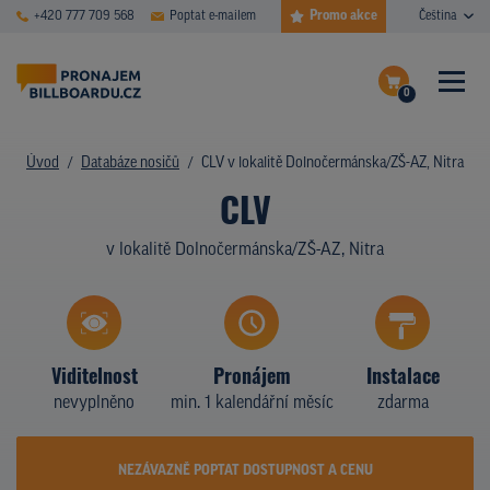
Promo akce
+420 777 709 568
Poptat e-mailem
Čeština
0
ČASTÉ DOTAZY
Dokončit poptávku
Úvod
Databáze nosičů
CLV v lokalitě Dolnočermánska/ZŠ-AZ, Nitra
CLV
Zobrazit nosiče na mapě
DATABÁZE NOSIČŮ
v lokalitě Dolnočermánska/ZŠ-AZ, Nitra
PLOCHY V AKCI
CENY
TYPY NOSIČŮ
Viditelnost
Pronájem
Instalace
nevyplněno
min. 1 kalendářní měsíc
zdarma
Z PRAXE
KDO JSME
NEZÁVAZNĚ POPTAT DOSTUPNOST A CENU