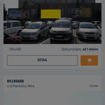
510x240
Doba pronájmu:
od 1 měsíce
DETAIL
BILLBOARD
ul.Piaristická, Nitra
ID 41954