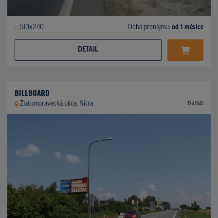
510x240
Doba pronájmu:
od 1 měsíce
DETAIL
BILLBOARD
Zlatomoravecká ulica, Nitra
ID 41946