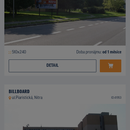
510x240
Doba pronájmu:
od 1 měsíce
DETAIL
BILLBOARD
ul.Piaristická, Nitra
ID 41953