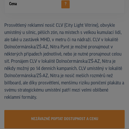
Cena
?
Prosvětlený reklamní nosič CLV (City Light Vitrine), obvykle
umístěný u silnic, pěších zón, na místech s velkou kumulací lidí,
ale také u zastávek MHD, v metru či na nádraží. CLV v lokalitě
Dolnočermánska/ZŠ-AZ, Nitra P,vnt je možné pronajmout v
některých případech jednotlivě, nebo je nutné pronajmout celou
síť. Pronájem CLV v lokalitě Dolnočermánska/ZŠ-AZ, Nitra je
někdy možný po 14 denních kampaních. CLV umístěný v lokalitě
Dolnočermánska/ZŠ-AZ, Nitra je nosič meších rozměrů než
billboard, ale díky prosvětlení, menšímu riziku poničení plakátu a
svému strategickému umístění patří mezi velmi oblíbené
reklamní formáty.
NEZÁVAZNĚ POPTAT DOSTUPNOST A CENU