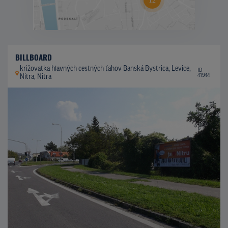
BILLBOARD
križovatka hlavných cestných ťahov Banská Bystrica, Levice,
ID
41944
Nitra, Nitra