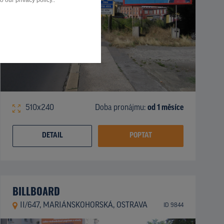
 our privacy policy..
510x240
Doba pronájmu:
od 1 měsíce
DETAIL
POPTAT
BILLBOARD
II/647, MARIÁNSKOHORSKÁ, OSTRAVA
ID 9844