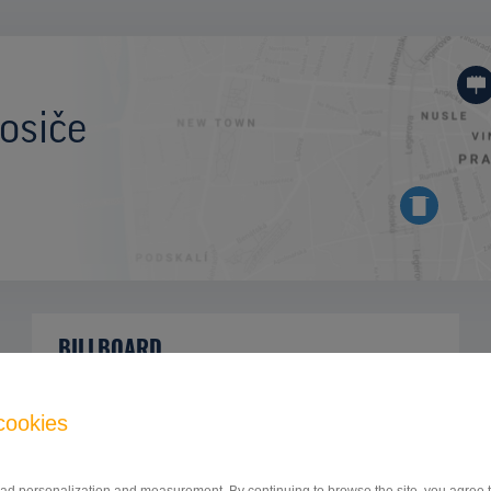
osiče
BILLBOARD
17.LISTOPADU, OSTRAVA
ID 9803
cookies