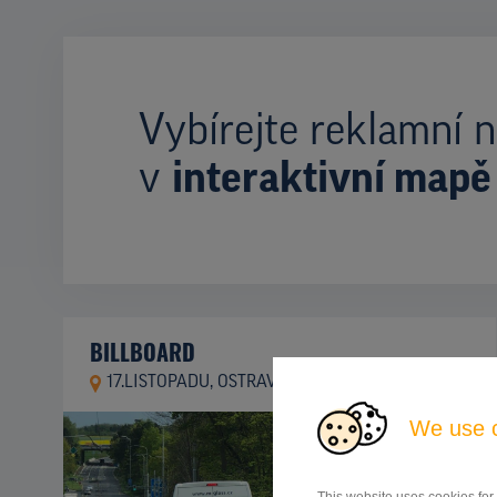
Vybírejte reklamní n
v
interaktivní mapě
BILLBOARD
17.LISTOPADU, OSTRAVA
ID 9695
We use 