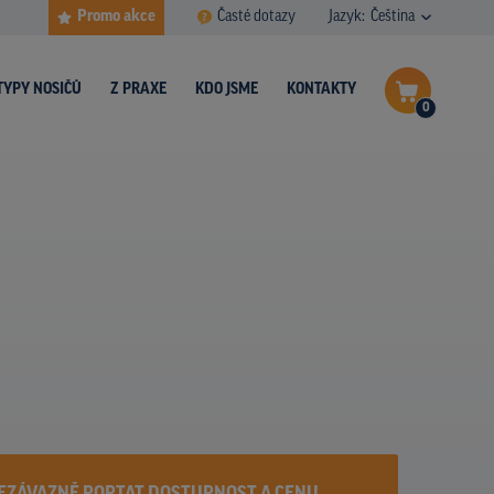
Promo akce
Časté dotazy
Jazyk:
Čeština
TYPY NOSIČŮ
Z PRAXE
KDO JSME
KONTAKTY
0
Dokončit poptávku
Zobrazit nosiče na mapě