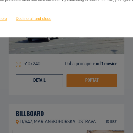
 ad personalization and measurement. By continuing to browse the site, you agree to
more
Decline all and close
510x240
Doba pronájmu:
od 1 měsíce
DETAIL
POPTAT
BILLBOARD
II/647, MARIÁNSKOHORSKÁ, OSTRAVA
ID 9831