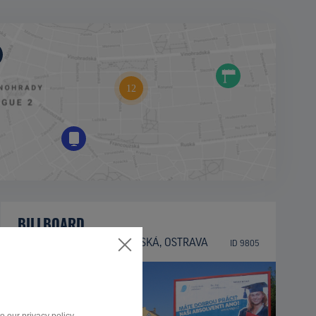
BILLBOARD
II/647, MARIÁNSKOHORSKÁ, OSTRAVA
ID 9805