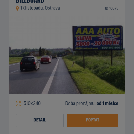
17.listopadu, Ostrava
ID 10075
510x240
Doba pronájmu:
od 1 měsíce
DETAIL
POPTAT