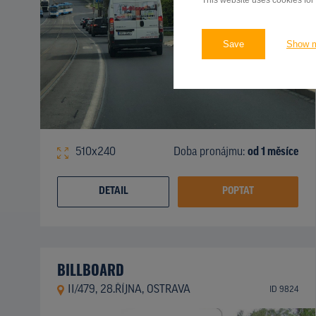
This website uses cookies for
Save
Show 
510x240
Doba pronájmu:
od 1 měsíce
DETAIL
POPTAT
BILLBOARD
II/479, 28.ŘÍJNA, OSTRAVA
ID 9824