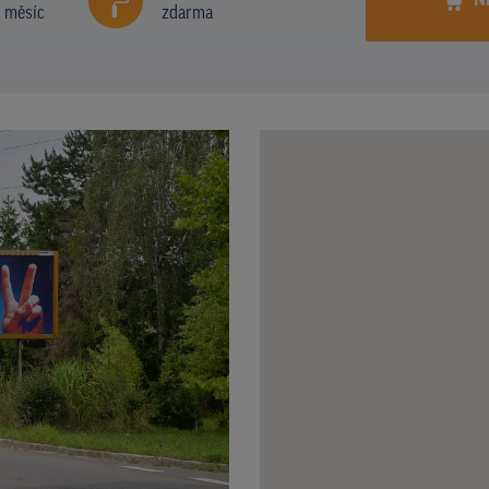
N
í měsíc
zdarma