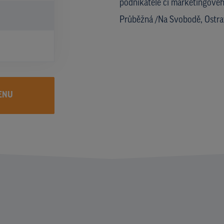
podnikatele či marketingového
Průběžná /Na Svobodě, Ostra
ENU