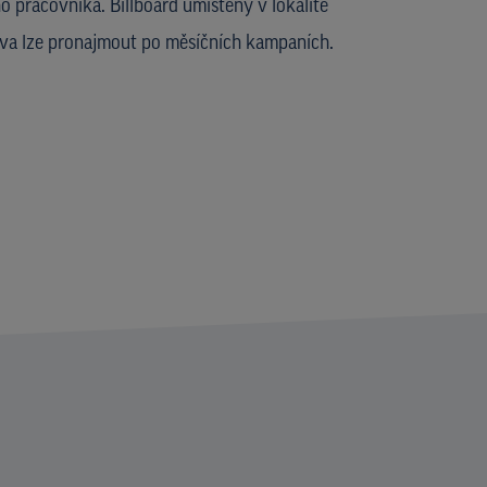
 pracovníka. Billboard umístěný v lokalitě
va lze pronajmout po měsíčních kampaních.