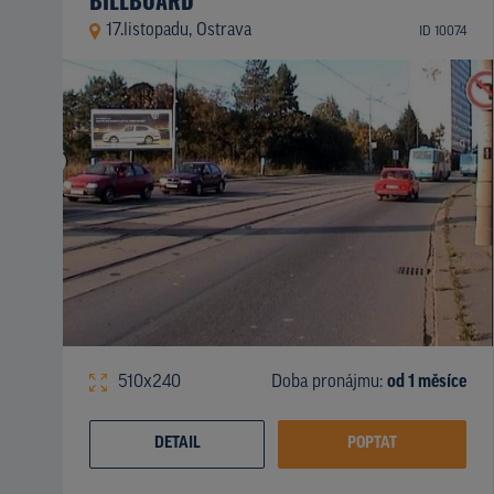
17.listopadu, Ostrava
ID 10074
510x240
Doba pronájmu:
od 1 měsíce
DETAIL
POPTAT