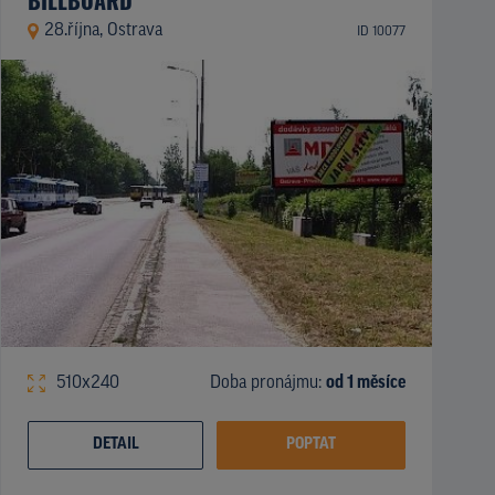
28.října, Ostrava
ID 10077
510x240
Doba pronájmu:
od 1 měsíce
DETAIL
POPTAT