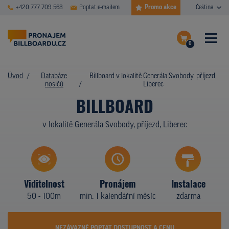
Promo akce
+420 777 709 568
Poptat e-mailem
Čeština
0
ČASTÉ DOTAZY
Dokončit poptávku
Úvod
Databáze
Billboard v lokalitě Generála Svobody, příjezd,
nosičů
Liberec
Zobrazit nosiče na mapě
DATABÁZE NOSIČŮ
BILLBOARD
PLOCHY V AKCI
v lokalitě Generála Svobody, příjezd, Liberec
CENY
TYPY NOSIČŮ
Viditelnost
Pronájem
Instalace
Z PRAXE
50 - 100m
min. 1 kalendářní měsíc
zdarma
KDO JSME
NEZÁVAZNĚ POPTAT DOSTUPNOST A CENU