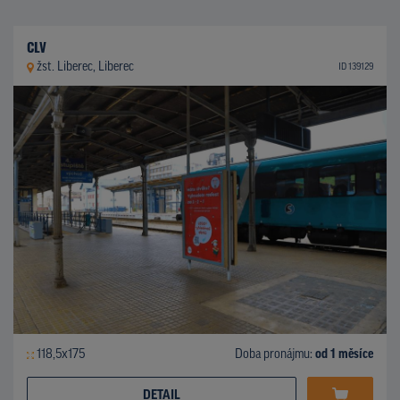
CLV
žst. Liberec, Liberec
ID 139129
118,5x175
Doba pronájmu:
od 1 měsíce
DETAIL