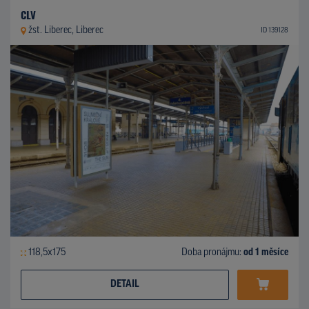
CLV
žst. Liberec, Liberec
ID 139128
118,5x175
Doba pronájmu:
od 1 měsíce
DETAIL