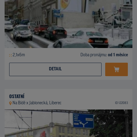
2,1x6m
Doba pronájmu:
od 1 měsíce
DETAIL
OSTATNÍ
Na Bídě x Jablonecká, Liberec
ID 122083