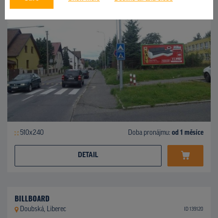
510x240
Doba pronájmu:
od 1 měsíce
DETAIL
BILLBOARD
Doubská, Liberec
ID 139120