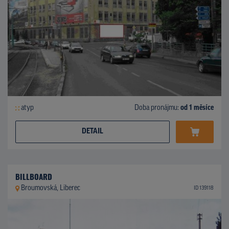
atyp
Doba pronájmu:
od 1 měsíce
DETAIL
BILLBOARD
Broumovská, Liberec
ID 139118