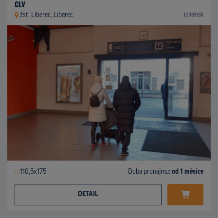
CLV
žst. Liberec, Liberec
ID 139130
118,5x175
Doba pronájmu:
od 1 měsíce
DETAIL