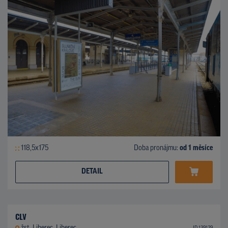
118,5x175
Doba pronájmu:
od 1 měsíce
DETAIL
CLV