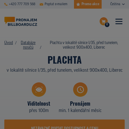
Promo akce
+420 777 709 568
Poptat e-mailem
Čeština
0
ČASTÉ DOTAZY
Dokončit poptávku
Úvod
Databáze
Plachta v lokalitě silnice I/35, před tunelem,
nosičů
velikost 900x400, Liberec
Zobrazit nosiče na mapě
DATABÁZE NOSIČŮ
PLACHTA
PLOCHY V AKCI
v lokalitě silnice I/35, před tunelem, velikost 900x400, Liberec
CENY
TYPY NOSIČŮ
Viditelnost
Pronájem
Z PRAXE
přes 100m
min. 1 kalendářní měsíc
KDO JSME
NEZÁVAZNĚ POPTAT DOSTUPNOST A CENU