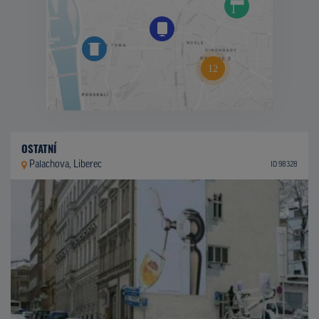
OSTATNÍ
Palachova, Liberec
ID 98328