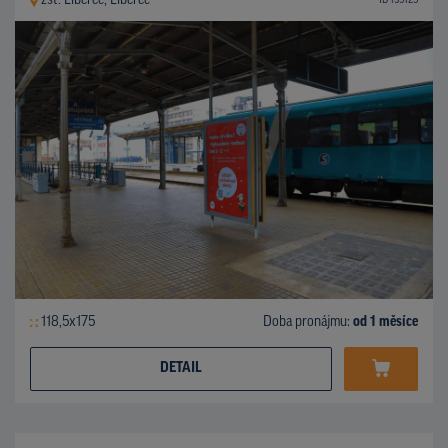
žst. Liberec, Liberec
ID 139129
118,5x175
Doba pronájmu:
od 1 měsíce
DETAIL