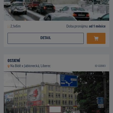
2,1x6m
Doba pronájmu:
od 1 měsíce
DETAIL
OSTATNÍ
Na Bídě x Jablonecká, Liberec
ID 122083