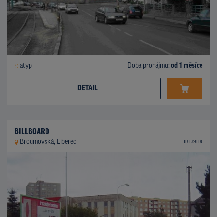
atyp
Doba pronájmu:
od 1 měsíce
DETAIL
BILLBOARD
Broumovská, Liberec
ID 139118