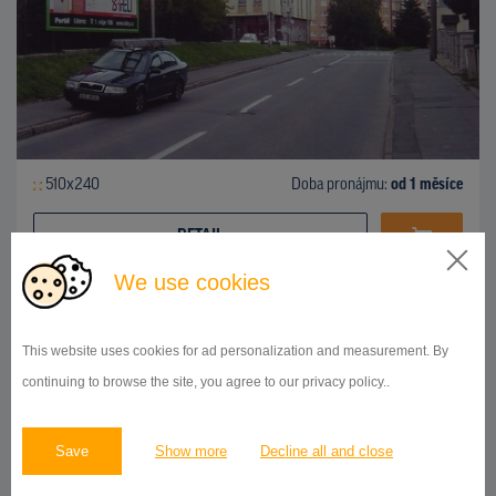
510x240
Doba pronájmu:
od 1 měsíce
DETAIL
We use cookies
BILLBOARD
This website uses cookies for ad personalization and measurement. By
Broumovská 7 / obchodní, Liberec
ID 139119
continuing to browse the site, you agree to our privacy policy..
Save
Show more
Decline all and close