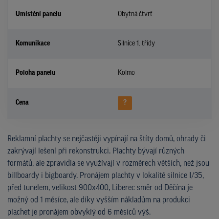
Umístění panelu
Obytná čtvrť
Komunikace
Silnice 1. třídy
Poloha panelu
Kolmo
Cena
?
Reklamní plachty se nejčastěji vypínají na štíty domů, ohrady či
zakrývají lešení při rekonstrukci. Plachty bývají různých
formátů, ale zpravidla se využívají v rozměrech větších, než jsou
billboardy i bigboardy. Pronájem plachty v lokalitě silnice I/35,
před tunelem, velikost 900x400, Liberec směr od Děčína je
možný od 1 měsíce, ale díky vyšším nákladům na produkci
plachet je pronájem obvyklý od 6 měsíců výš.