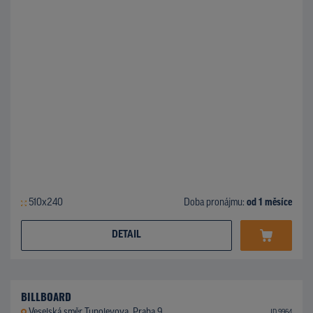
510x240
Doba pronájmu:
od 1 měsíce
DETAIL
BILLBOARD
Veselská směr Tupolevova, Praha 9
ID 9964