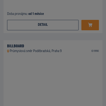
Doba pronájmu:
od 1 měsíce
DETAIL
BILLBOARD
Průmyslová směr Poděbradská, Praha 9
ID 9990