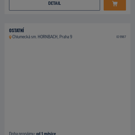
DETAIL
OSTATNÍ
Chlumecká sm. HORNBACH, Praha 9
ID 9987
Doba pronájmu:
od 1 měsíce