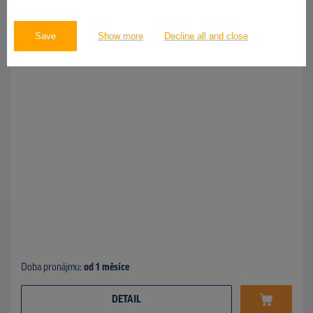
OSTATNÍ
Save
Show more
Decline all and close
Dřevčická sm. Počernická - DELVITA, Praha 10
ID 9969
Doba pronájmu:
od 1 měsíce
DETAIL