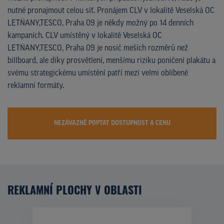
nutné pronajmout celou síť. Pronájem CLV v lokalitě Veselská OC
LETŇANY,TESCO, Praha 09 je někdy možný po 14 denních
kampaních. CLV umístěný v lokalitě Veselská OC
LETŇANY,TESCO, Praha 09 je nosič meších rozměrů než
billboard, ale díky prosvětlení, menšímu riziku poničení plakátu a
svému strategickému umístění patří mezi velmi oblíbené
reklamní formáty.
NEZÁVAZNĚ POPTAT DOSTUPNOST A CENU
REKLAMNÍ PLOCHY V OBLASTI