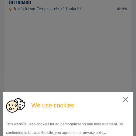
BILLBOARD
Dřevčická sm. Černokostelecká, Praha 10
ID 9968
We use cookies
510x240
Doba pronájmu:
od 1 měsíce
DETAIL
This website uses cookies for ad personalization and measurement. By
continuing to browse the site, you agree to our privacy policy..