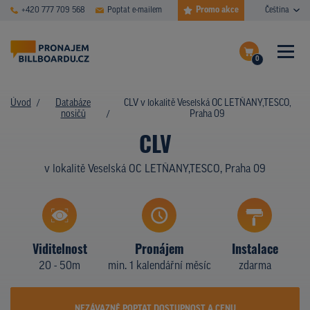
Promo akce
+420 777 709 568
Poptat e-mailem
Čeština
0
ČASTÉ DOTAZY
Dokončit poptávku
Úvod
Databáze
CLV v lokalitě Veselská OC LETŇANY,TESCO,
nosičů
Praha 09
Zobrazit nosiče na mapě
DATABÁZE NOSIČŮ
CLV
PLOCHY V AKCI
v lokalitě Veselská OC LETŇANY,TESCO, Praha 09
CENY
TYPY NOSIČŮ
Viditelnost
Pronájem
Instalace
Z PRAXE
20 - 50m
min. 1 kalendářní měsíc
zdarma
KDO JSME
NEZÁVAZNĚ POPTAT DOSTUPNOST A CENU