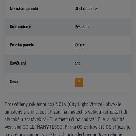
Umístění panelu
Obchodní čtvrť
Komunikace
Pěší zóna
Poloha panelu
Kolmo
Osvětlení
ano
Cena
?
Prosvětlený reklamní nosič CLV (City Light Vitrine), obvykle
umístěný u silnic, pěších zón, na místech s velkou kumulací lidí,
ale také u zastávek MHD, v metru či na nádraží. CLV v lokalitě
Veselská OC LETŇANY,TESCO, Praha 09 parkoviště OC,příjezd je
možné pronajmout v některých případech jednotlivě, nebo je