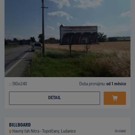
510x240
Doba pronájmu:
od 1 měsíce
DETAIL
BILLBOARD
hlavný ťah Nitra - Topoľčany, Ludanice
ID 43460