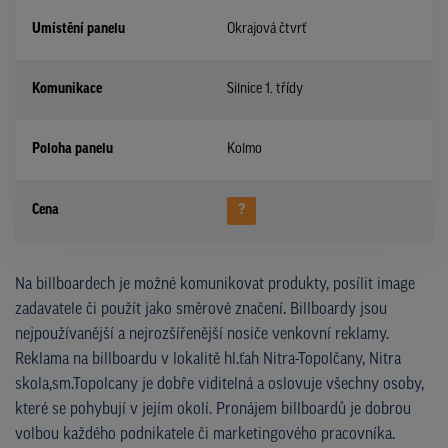
Umístění panelu
Okrajová čtvrť
Komunikace
Silnice 1. třídy
Poloha panelu
Kolmo
Cena
?
Na billboardech je možné komunikovat produkty, posílit image
zadavatele či použít jako směrové značení. Billboardy jsou
nejpoužívanější a nejrozšířenější nosiče venkovní reklamy.
Reklama na billboardu v lokalitě hl.ťah Nitra-Topolčany, Nitra
skola,sm.Topolcany je dobře viditelná a oslovuje všechny osoby,
které se pohybují v jejím okolí. Pronájem billboardů je dobrou
volbou každého podnikatele či marketingového pracovníka.