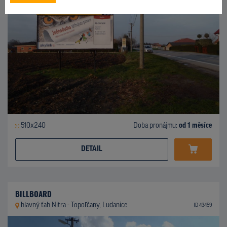
510x240
Doba pronájmu:
od 1 měsíce
DETAIL
BILLBOARD
hlavný ťah Nitra - Topoľčany, Ludanice
ID 43459