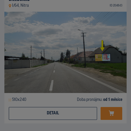
I/64, Nitra
ID 204843
510x240
Doba pronájmu:
od 1 měsíce
DETAIL