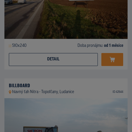
510x240
Doba pronájmu:
od 1 měsíce
DETAIL
BILLBOARD
hlavný ťah Nitra - Topoľčany, Ludanice
ID 42644