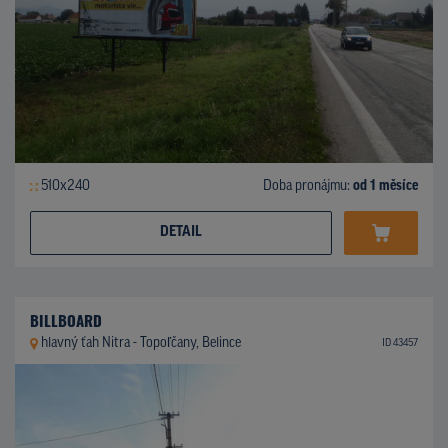
510x240
Doba pronájmu:
od 1 měsíce
DETAIL
BILLBOARD
hlavný ťah Nitra - Topoľčany, Belince
ID 43457