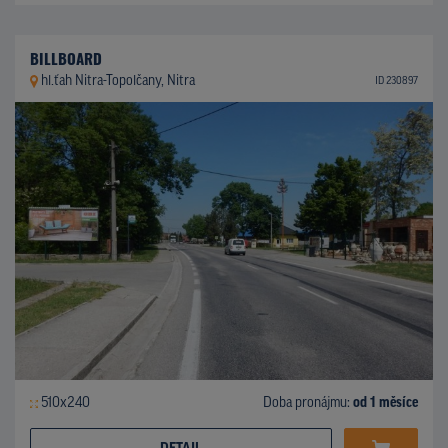
BILLBOARD
hl.ťah Nitra-Topolčany, Nitra
ID 230897
510x240
Doba pronájmu:
od 1 měsíce