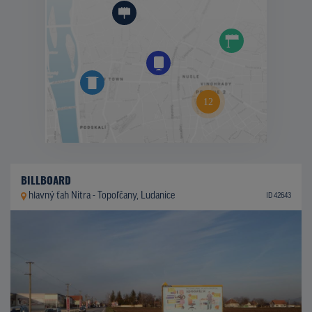
BILLBOARD
hlavný ťah Nitra - Topoľčany, Ludanice
ID 42643