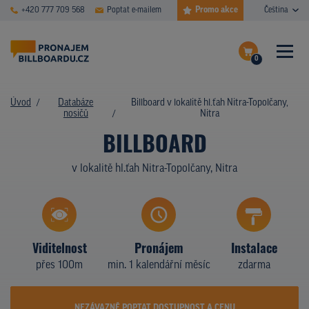
Promo akce
+420 777 709 568
Poptat e-mailem
Čeština
0
ČASTÉ DOTAZY
Dokončit poptávku
Úvod
Databáze
Billboard v lokalitě hl.ťah Nitra-Topolčany,
nosičů
Nitra
Zobrazit nosiče na mapě
DATABÁZE NOSIČŮ
BILLBOARD
PLOCHY V AKCI
v lokalitě hl.ťah Nitra-Topolčany, Nitra
CENY
TYPY NOSIČŮ
Viditelnost
Pronájem
Instalace
Z PRAXE
přes 100m
min. 1 kalendářní měsíc
zdarma
KDO JSME
NEZÁVAZNĚ POPTAT DOSTUPNOST A CENU