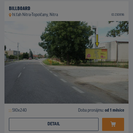
BILLBOARD
hl.ťah Nitra-Topolčany, Nitra
ID 230896
510x240
Doba pronájmu:
od 1 měsíce
DETAIL