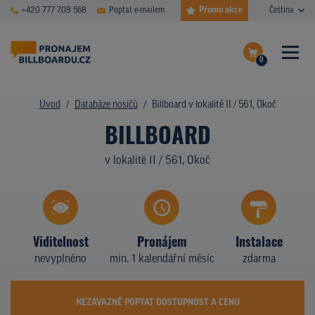
Promo akce
+420 777 709 568
Poptat e-mailem
Čeština
0
ČASTÉ DOTAZY
Dokončit poptávku
Úvod
Databáze nosičů
Billboard v lokalitě II / 561, Okoč
BILLBOARD
Zobrazit nosiče na mapě
DATABÁZE NOSIČŮ
v lokalitě II / 561, Okoč
PLOCHY V AKCI
CENY
TYPY NOSIČŮ
Viditelnost
Pronájem
Instalace
nevyplněno
min. 1 kalendářní měsíc
zdarma
Z PRAXE
KDO JSME
NEZÁVAZNĚ POPTAT DOSTUPNOST A CENU