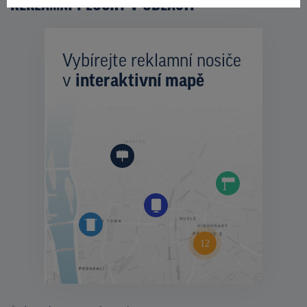
REKLAMNÍ PLOCHY V OBLASTI
Vybírejte reklamní nosiče
v
interaktivní mapě