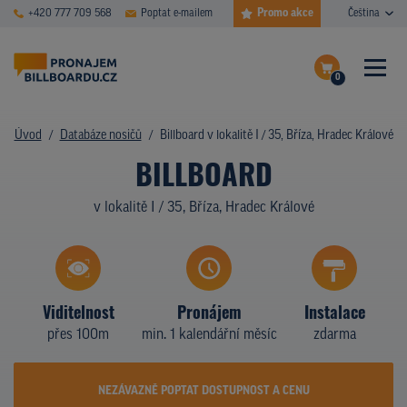
Promo akce
+420 777 709 568
Poptat e-mailem
Čeština
0
ČASTÉ DOTAZY
Dokončit poptávku
Úvod
Databáze nosičů
Billboard v lokalitě I / 35, Bříza, Hradec Králové
BILLBOARD
Zobrazit nosiče na mapě
DATABÁZE NOSIČŮ
v lokalitě I / 35, Bříza, Hradec Králové
PLOCHY V AKCI
CENY
TYPY NOSIČŮ
Viditelnost
Pronájem
Instalace
přes 100m
min. 1 kalendářní měsíc
zdarma
Z PRAXE
KDO JSME
NEZÁVAZNĚ POPTAT DOSTUPNOST A CENU