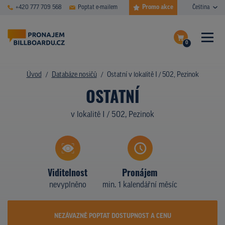
Promo akce
+420 777 709 568
Poptat e-mailem
Čeština
0
ČASTÉ DOTAZY
Dokončit poptávku
Úvod
Databáze nosičů
Ostatní v lokalitě I / 502, Pezinok
OSTATNÍ
Zobrazit nosiče na mapě
DATABÁZE NOSIČŮ
v lokalitě I / 502, Pezinok
PLOCHY V AKCI
CENY
TYPY NOSIČŮ
Viditelnost
Pronájem
nevyplněno
min. 1 kalendářní měsíc
Z PRAXE
KDO JSME
NEZÁVAZNĚ POPTAT DOSTUPNOST A CENU