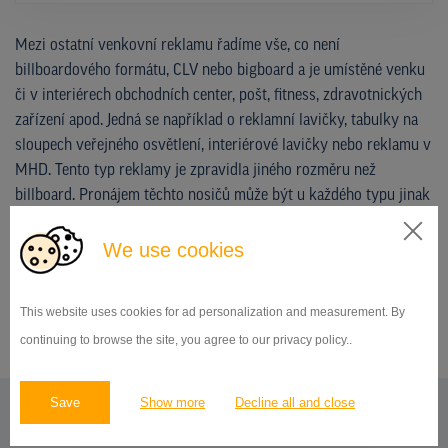
Mezi ostatní venkovní reklamu řadíme vše, co není
billboardového formátu, CLV nebo bigboard a je umístěné venku
či v interiérech obchodních center, pošt, fitness, zdravotnických
zařízení apod. Jedná se například o reklamní lavičky, tabulky na
sloupech veřejného osvětlení, interiérové lavičky nebo reklamu v
MHD. Tento typ reklamy je zpravidla jiného rozměru než
billboard. Pronájem těchto nosičů může být u každého typu jinak
dlouhý.
We use cookies
NEZÁVAZNĚ POPTAT DOSTUPNOST A CENU
This website uses cookies for ad personalization and measurement. By
continuing to browse the site, you agree to our privacy policy..
Save
Show more
Decline all and close
REKLAMNÍ PLOCHY V OBLASTI