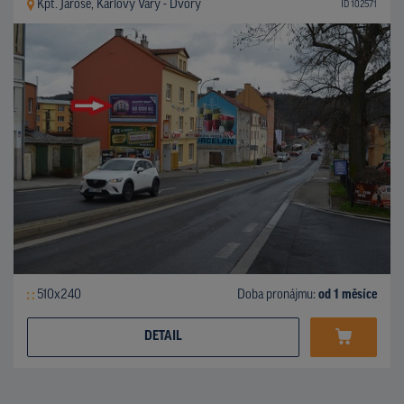
Kpt. Jaroše, Karlovy Vary - Dvory
ID 102571
510x240
Doba pronájmu:
od 1 měsíce
DETAIL