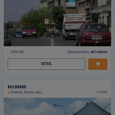
240x340
Doba pronájmu:
od 1 měsíce
DETAIL
BILLBOARD
Chebská, Karlovy Vary
ID 102565