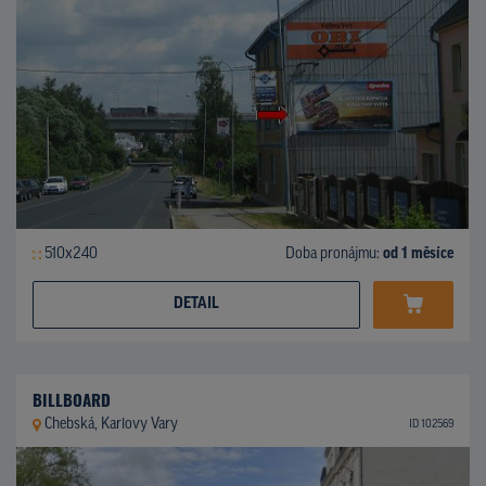
510x240
Doba pronájmu:
od 1 měsíce
DETAIL
BILLBOARD
Chebská, Karlovy Vary
ID 102569