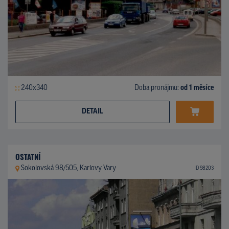
240x340
Doba pronájmu:
od 1 měsíce
DETAIL
OSTATNÍ
Sokolovská 98/505, Karlovy Vary
ID 98203