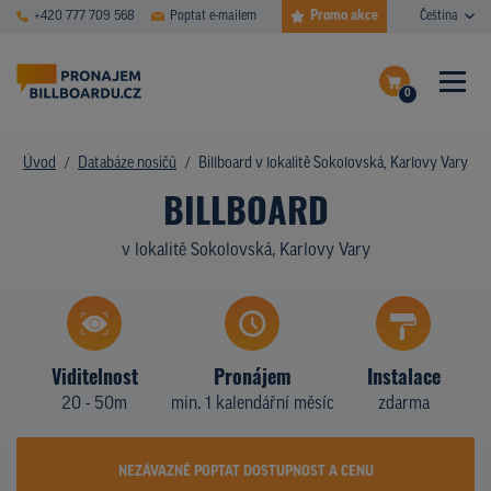
Promo akce
+420 777 709 568
Poptat e-mailem
Čeština
0
ČASTÉ DOTAZY
Dokončit poptávku
Úvod
Databáze nosičů
Billboard v lokalitě Sokolovská, Karlovy Vary
BILLBOARD
Zobrazit nosiče na mapě
DATABÁZE NOSIČŮ
v lokalitě Sokolovská, Karlovy Vary
PLOCHY V AKCI
CENY
TYPY NOSIČŮ
Viditelnost
Pronájem
Instalace
20 - 50m
min. 1 kalendářní měsíc
zdarma
Z PRAXE
KDO JSME
NEZÁVAZNĚ POPTAT DOSTUPNOST A CENU