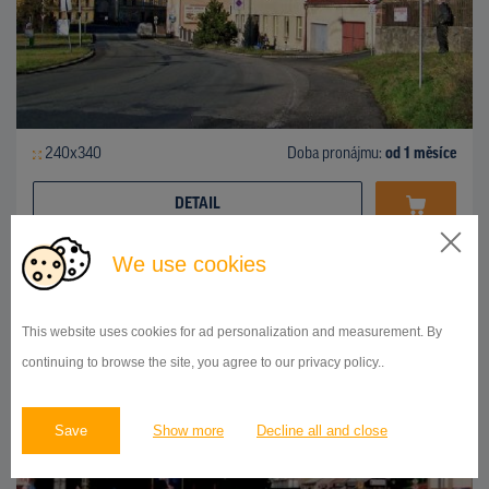
240x340
Doba pronájmu:
od 1 měsíce
DETAIL
We use cookies
OSTATNÍ
Sokolovská, Karlovy Vary
ID 98202
This website uses cookies for ad personalization and measurement. By
continuing to browse the site, you agree to our privacy policy..
Save
Show more
Decline all and close