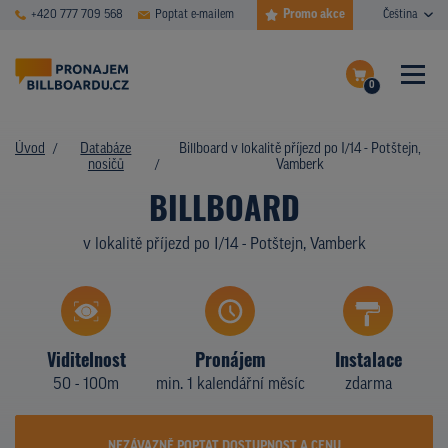
Promo akce
+420 777 709 568
Poptat e-mailem
Čeština
0
ČASTÉ DOTAZY
Dokončit poptávku
Úvod
Databáze
Billboard v lokalitě příjezd po I/14 - Potštejn,
nosičů
Vamberk
Zobrazit nosiče na mapě
DATABÁZE NOSIČŮ
BILLBOARD
PLOCHY V AKCI
v lokalitě příjezd po I/14 - Potštejn, Vamberk
CENY
TYPY NOSIČŮ
Viditelnost
Pronájem
Instalace
Z PRAXE
50 - 100m
min. 1 kalendářní měsíc
zdarma
KDO JSME
NEZÁVAZNĚ POPTAT DOSTUPNOST A CENU