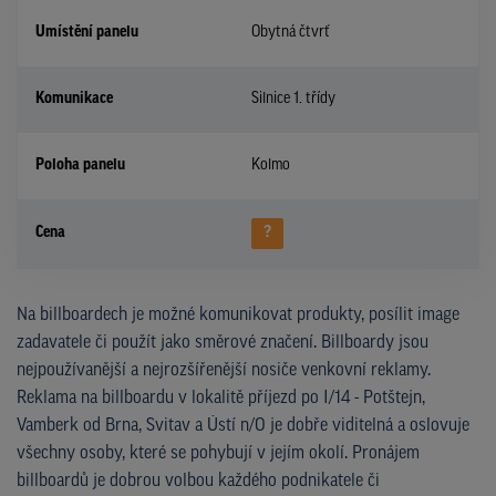
Umístění panelu
Obytná čtvrť
Komunikace
Silnice 1. třídy
Poloha panelu
Kolmo
Cena
?
Na billboardech je možné komunikovat produkty, posílit image
zadavatele či použít jako směrové značení. Billboardy jsou
nejpoužívanější a nejrozšířenější nosiče venkovní reklamy.
Reklama na billboardu v lokalitě příjezd po I/14 - Potštejn,
Vamberk od Brna, Svitav a Ústí n/O je dobře viditelná a oslovuje
všechny osoby, které se pohybují v jejím okolí. Pronájem
billboardů je dobrou volbou každého podnikatele či