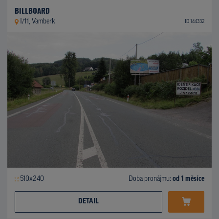
BILLBOARD
I/11, Vamberk
ID 144332
510x240
Doba pronájmu:
od 1 měsíce
DETAIL