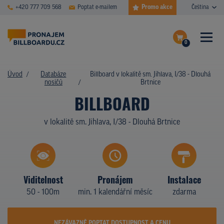
Promo akce
+420 777 709 568
Poptat e-mailem
Čeština
0
ČASTÉ DOTAZY
Dokončit poptávku
Úvod
Databáze
Billboard v lokalitě sm. Jihlava, I/38 - Dlouhá
nosičů
Brtnice
Zobrazit nosiče na mapě
DATABÁZE NOSIČŮ
BILLBOARD
PLOCHY V AKCI
v lokalitě sm. Jihlava, I/38 - Dlouhá Brtnice
CENY
TYPY NOSIČŮ
Viditelnost
Pronájem
Instalace
Z PRAXE
50 - 100m
min. 1 kalendářní měsíc
zdarma
KDO JSME
NEZÁVAZNĚ POPTAT DOSTUPNOST A CENU