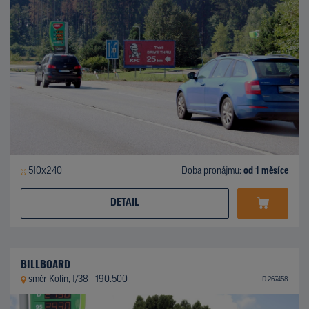
510x240
Doba pronájmu:
od 1 měsíce
DETAIL
BILLBOARD
směr Kolín, I/38 - 190.500
ID 267458