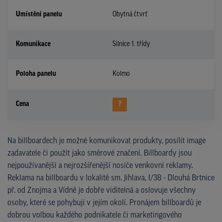
Umístění panelu
Obytná čtvrť
Komunikace
Silnice 1. třídy
Poloha panelu
Kolmo
Cena
?
Na billboardech je možné komunikovat produkty, posílit image
zadavatele či použít jako směrové značení. Billboardy jsou
nejpoužívanější a nejrozšířenější nosiče venkovní reklamy.
Reklama na billboardu v lokalitě sm. Jihlava, I/38 - Dlouhá Brtnice
př. od Znojma a Vídně je dobře viditelná a oslovuje všechny
osoby, které se pohybují v jejím okolí. Pronájem billboardů je
dobrou volbou každého podnikatele či marketingového