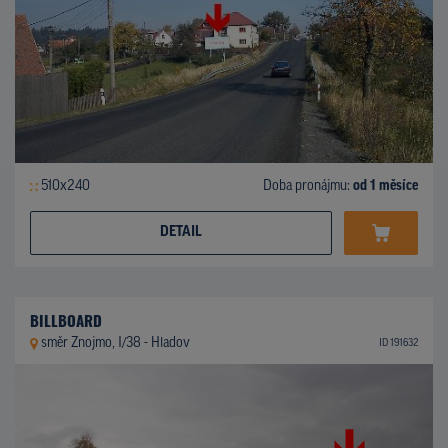
510x240
Doba pronájmu:
od 1 měsíce
DETAIL
BILLBOARD
směr Znojmo, I/38 - Hladov
ID 191632