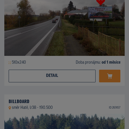
510x240
Doba pronájmu:
od 1 měsíce
DETAIL
BILLBOARD
směr Hatě, I/38 - 190.500
ID 267457