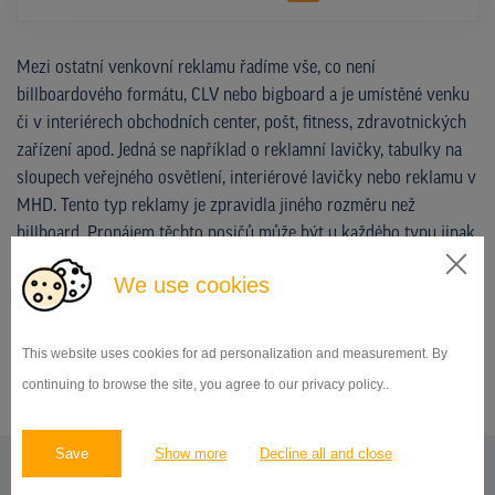
Mezi ostatní venkovní reklamu řadíme vše, co není
billboardového formátu, CLV nebo bigboard a je umístěné venku
či v interiérech obchodních center, pošt, fitness, zdravotnických
zařízení apod. Jedná se například o reklamní lavičky, tabulky na
sloupech veřejného osvětlení, interiérové lavičky nebo reklamu v
MHD. Tento typ reklamy je zpravidla jiného rozměru než
billboard. Pronájem těchto nosičů může být u každého typu jinak
dlouhý.
We use cookies
NEZÁVAZNĚ POPTAT DOSTUPNOST A CENU
This website uses cookies for ad personalization and measurement. By
continuing to browse the site, you agree to our privacy policy..
Save
Show more
Decline all and close
REKLAMNÍ PLOCHY V OBLASTI