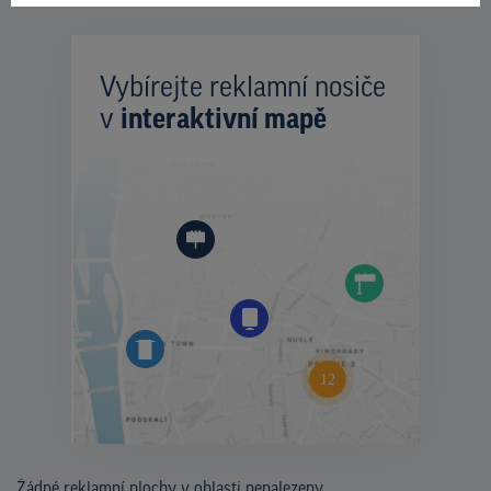
Vybírejte reklamní nosiče
v
interaktivní mapě
Žádné reklamní plochy v oblasti nenalezeny.