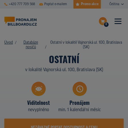
Promo akce
+420 777 709 568
Poptat e-mailem
Čeština
0
ČASTÉ DOTAZY
Dokončit poptávku
Úvod
Databáze
Ostatní v lokalitě Vajnorská ul. 100, Bratislava
nosičů
(SK)
Zobrazit nosiče na mapě
DATABÁZE NOSIČŮ
OSTATNÍ
PLOCHY V AKCI
v lokalitě Vajnorská ul. 100, Bratislava (SK)
CENY
TYPY NOSIČŮ
Viditelnost
Pronájem
Z PRAXE
nevyplněno
min. 1 kalendářní měsíc
KDO JSME
NEZÁVAZNĚ POPTAT DOSTUPNOST A CENU