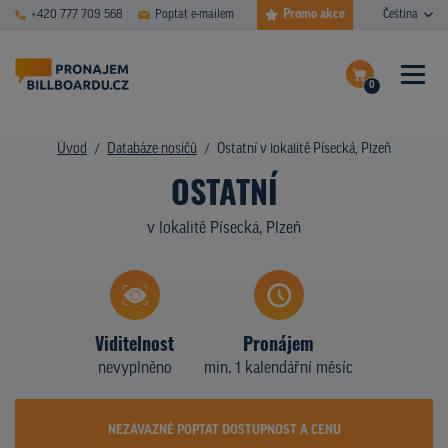
Promo akce
+420 777 709 568
Poptat e-mailem
Čeština
0
ČASTÉ DOTAZY
Dokončit poptávku
Úvod
Databáze nosičů
Ostatní v lokalitě Písecká, Plzeň
OSTATNÍ
Zobrazit nosiče na mapě
DATABÁZE NOSIČŮ
v lokalitě Písecká, Plzeň
PLOCHY V AKCI
CENY
TYPY NOSIČŮ
Viditelnost
Pronájem
nevyplněno
min. 1 kalendářní měsíc
Z PRAXE
KDO JSME
NEZÁVAZNĚ POPTAT DOSTUPNOST A CENU