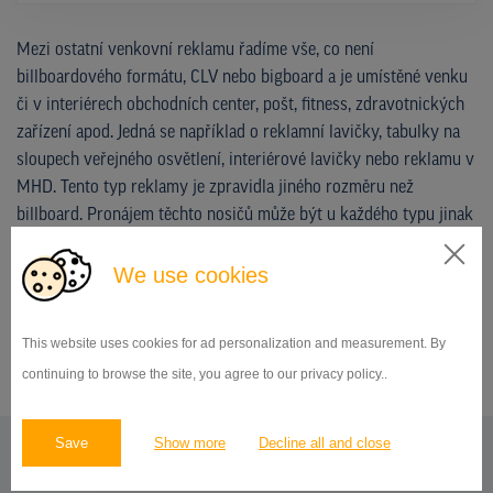
Mezi ostatní venkovní reklamu řadíme vše, co není
billboardového formátu, CLV nebo bigboard a je umístěné venku
či v interiérech obchodních center, pošt, fitness, zdravotnických
zařízení apod. Jedná se například o reklamní lavičky, tabulky na
sloupech veřejného osvětlení, interiérové lavičky nebo reklamu v
MHD. Tento typ reklamy je zpravidla jiného rozměru než
billboard. Pronájem těchto nosičů může být u každého typu jinak
dlouhý.
We use cookies
NEZÁVAZNĚ POPTAT DOSTUPNOST A CENU
This website uses cookies for ad personalization and measurement. By
continuing to browse the site, you agree to our privacy policy..
Save
Show more
Decline all and close
REKLAMNÍ PLOCHY V OBLASTI