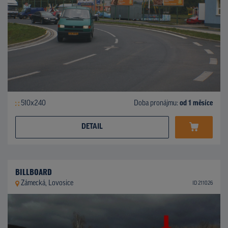
510x240
Doba pronájmu:
od 1 měsíce
DETAIL
BILLBOARD
Zámecká, Lovosice
ID 211026