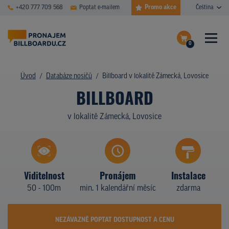
Promo akce
+420 777 709 568
Poptat e-mailem
Čeština
0
ČASTÉ DOTAZY
Dokončit poptávku
Úvod
Databáze nosičů
Billboard v lokalitě Zámecká, Lovosice
BILLBOARD
Zobrazit nosiče na mapě
DATABÁZE NOSIČŮ
v lokalitě Zámecká, Lovosice
PLOCHY V AKCI
CENY
TYPY NOSIČŮ
Viditelnost
Pronájem
Instalace
50 - 100m
min. 1 kalendářní měsíc
zdarma
Z PRAXE
KDO JSME
NEZÁVAZNĚ POPTAT DOSTUPNOST A CENU