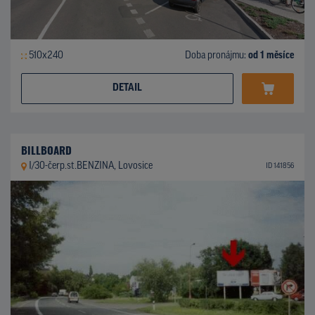
510x240
Doba pronájmu:
od 1 měsíce
DETAIL
BILLBOARD
I/30-čerp.st.BENZINA, Lovosice
ID 141856