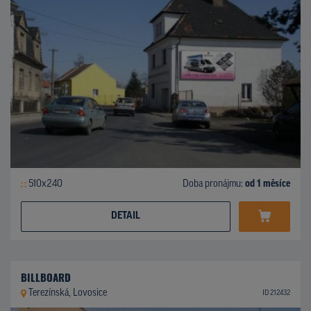
510x240
Doba pronájmu:
od 1 měsíce
DETAIL
BILLBOARD
Terezínská, Lovosice
ID 212432