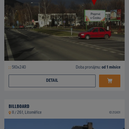
510x240
Doba pronájmu:
od 1 měsíce
DETAIL
BILLBOARD
II / 261, Litoměřice
ID 212431