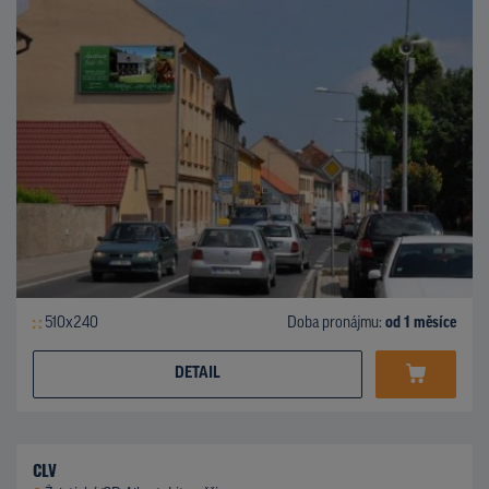
510x240
Doba pronájmu:
od 1 měsíce
DETAIL
CLV