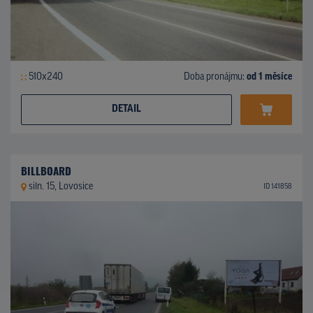
510x240
Doba pronájmu:
od 1 měsíce
DETAIL
BILLBOARD
siln. 15, Lovosice
ID 141858