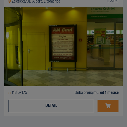
Želetická/OD Albert, Litoměřice
ID 214020
118,5x175
Doba pronájmu:
od 1 měsíce
DETAIL