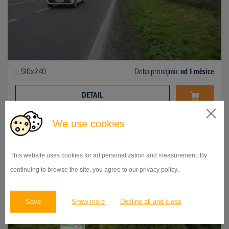
510x240
Doba pronájmu:
od 1 měsíce
DETAIL
We use cookies
BILLBOARD
Litochovice, Lovosice
ID 141859
This website uses cookies for ad personalization and measurement. By
continuing to browse the site, you agree to our privacy policy..
Save
Show more
Decline all and close