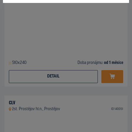
510x240
Doba pronájmu:
od 1 měsíce
DETAIL
CLV
žst. Prostějov hl.n., Prostějov
ID 140051