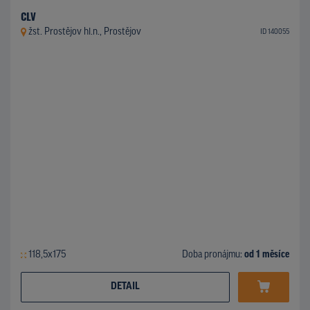
CLV
žst. Prostějov hl.n., Prostějov
ID 140055
118,5x175
Doba pronájmu:
od 1 měsíce
DETAIL