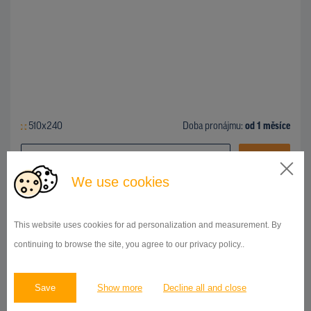
510x240
Doba pronájmu:
od 1 měsíce
DETAIL
We use cookies
BILLBOARD
This website uses cookies for ad personalization and measurement. By
Janáčkova, Prostějov
ID 140050
continuing to browse the site, you agree to our privacy policy..
Save
Show more
Decline all and close