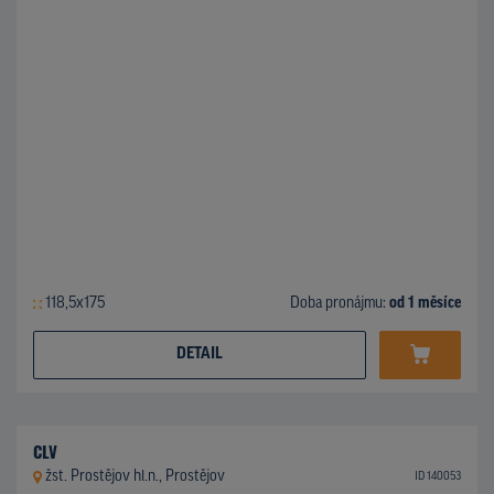
118,5x175
Doba pronájmu:
od 1 měsíce
DETAIL
CLV
žst. Prostějov hl.n., Prostějov
ID 140053