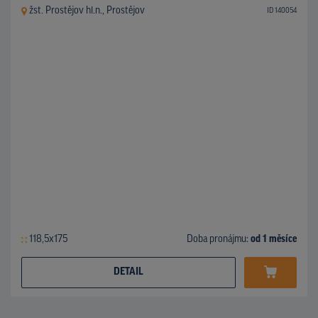
žst. Prostějov hl.n., Prostějov
ID 140054
118,5x175
Doba pronájmu:
od 1 měsíce
DETAIL