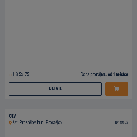
118,5x175
Doba pronájmu:
od 1 měsíce
DETAIL
CLV
žst. Prostějov hl.n., Prostějov
ID 140052