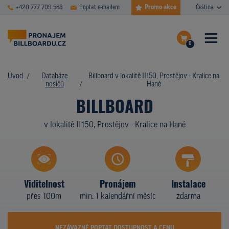
Promo akce
+420 777 709 568
Poptat e-mailem
Čeština
0
ČASTÉ DOTAZY
Dokončit poptávku
Úvod
Databáze
Billboard v lokalitě II150, Prostějov - Kralice na
nosičů
Hané
Zobrazit nosiče na mapě
DATABÁZE NOSIČŮ
BILLBOARD
PLOCHY V AKCI
v lokalitě II150, Prostějov - Kralice na Hané
CENY
TYPY NOSIČŮ
Viditelnost
Pronájem
Instalace
Z PRAXE
přes 100m
min. 1 kalendářní měsíc
zdarma
KDO JSME
NEZÁVAZNĚ POPTAT DOSTUPNOST A CENU