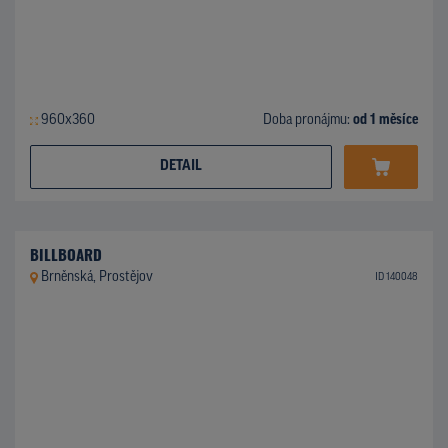
960x360
Doba pronájmu:
od 1 měsíce
DETAIL
BILLBOARD
Brněnská, Prostějov
ID 140048