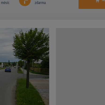
N
í měsíc
zdarma