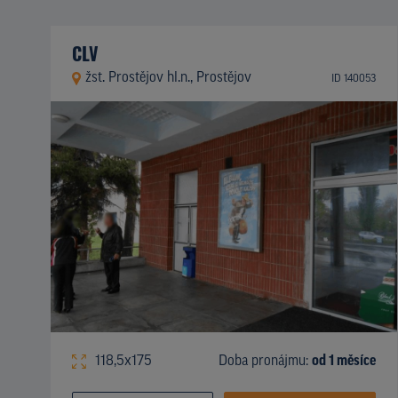
CLV
žst. Prostějov hl.n., Prostějov
ID 140053
118,5x175
Doba pronájmu:
od 1 měsíce