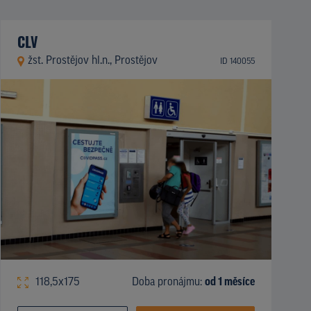
CLV
žst. Prostějov hl.n., Prostějov
ID 140055
118,5x175
Doba pronájmu:
od 1 měsíce