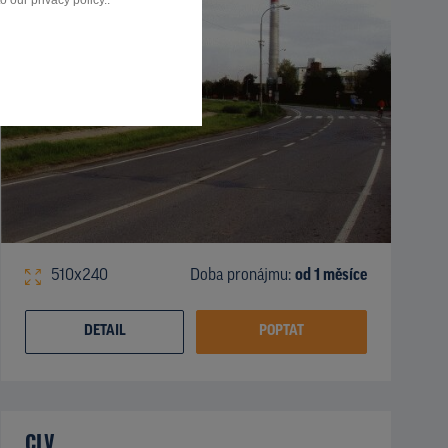
 our privacy policy..
510x240
Doba pronájmu:
od 1 měsíce
DETAIL
POPTAT
CLV