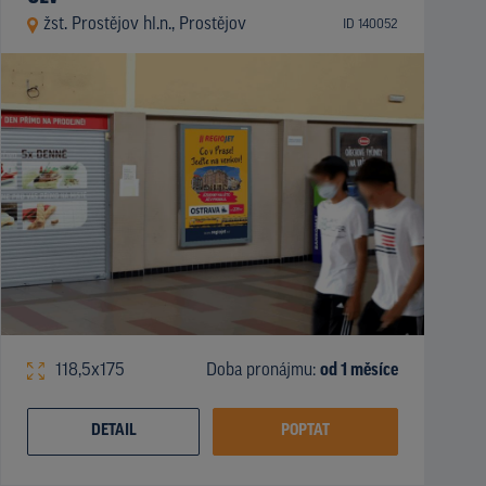
žst. Prostějov hl.n., Prostějov
ID 140052
118,5x175
Doba pronájmu:
od 1 měsíce
DETAIL
POPTAT