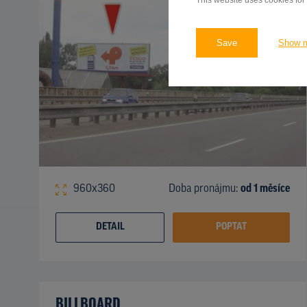
This website uses cookies for
Save
Show 
960x360
Doba pronájmu:
od 1 měsíce
DETAIL
POPTAT
BILLBOARD