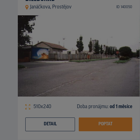
Janáčkova, Prostějov
ID 140050
510x240
Doba pronájmu:
od 1 měsíce
DETAIL
POPTAT