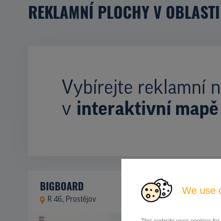
REKLAMNÍ PLOCHY V OBLASTI
Vybírejte reklamní n
v
interaktivní mapě
BIGBOARD
We use 
R 46, Prostějov
ID 80302