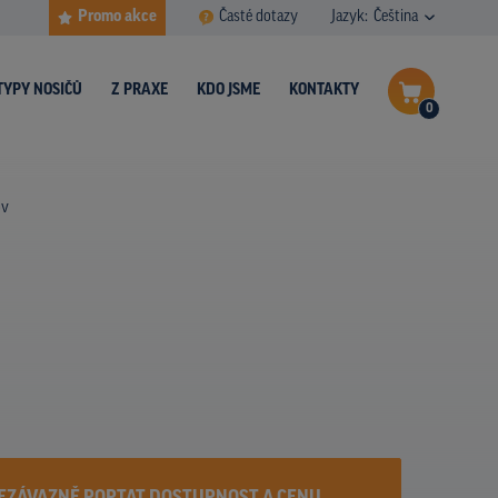
Promo akce
Časté dotazy
Jazyk:
Čeština
TYPY NOSIČŮ
Z PRAXE
KDO JSME
KONTAKTY
0
Dokončit poptávku
ov
Zobrazit nosiče na mapě