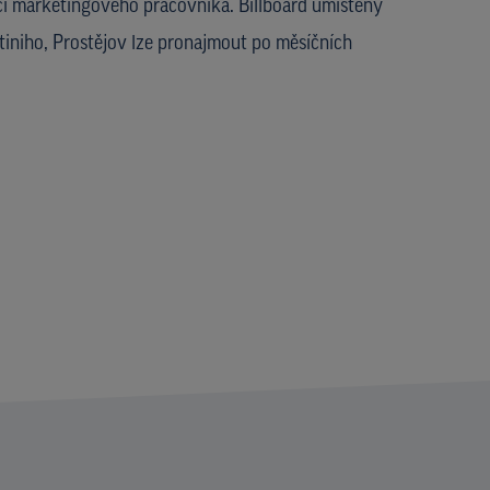
i marketingového pracovníka. Billboard umístěný
tiniho, Prostějov lze pronajmout po měsíčních