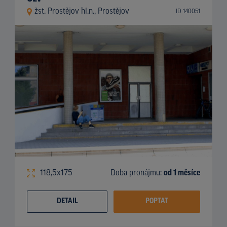
žst. Prostějov hl.n., Prostějov
ID 140051
118,5x175
Doba pronájmu:
od 1 měsíce
DETAIL
POPTAT