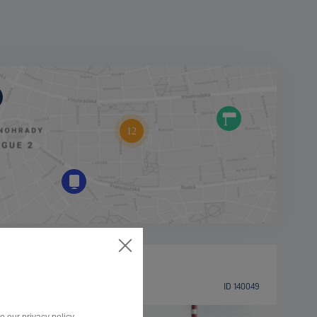
BILLBOARD
Dolní, Prostějov
ID 140049