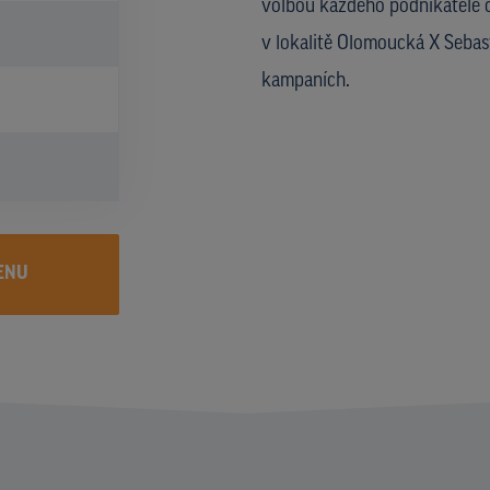
volbou každého podnikatele č
v lokalitě Olomoucká X Sebas
kampaních.
ENU