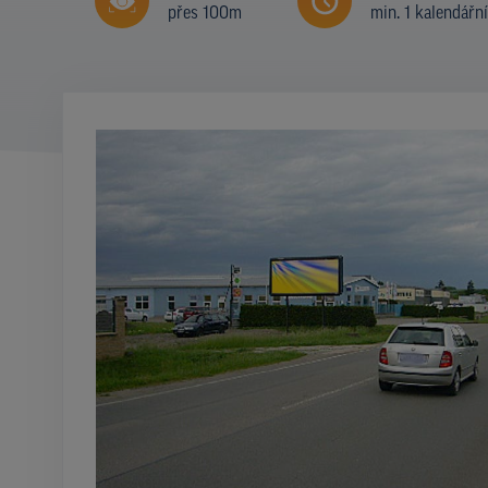
přes 100m
min. 1 kalendářn