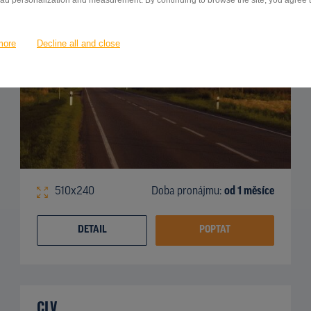
 ad personalization and measurement. By continuing to browse the site, you agree to
more
Decline all and close
510x240
Doba pronájmu:
od 1 měsíce
DETAIL
POPTAT
CLV