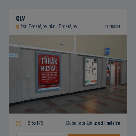
CLV
žst. Prostějov hl.n., Prostějov
ID 140054
118,5x175
Doba pronájmu:
od 1 měsíce