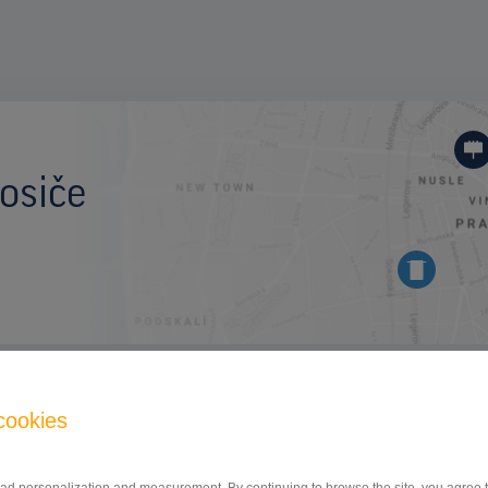
osiče
BILLBOARD
cookies
Brněnská, Prostějov
ID 140048