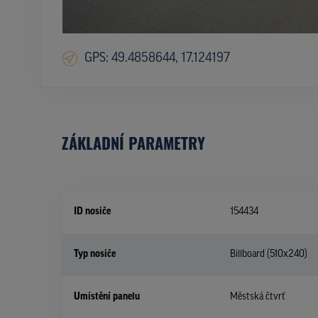
GPS: 49.4858644, 17.124197
ZÁKLADNÍ PARAMETRY
ID nosiče
154434
Typ nosiče
Billboard (510x240)
Umístění panelu
Městská čtvrť