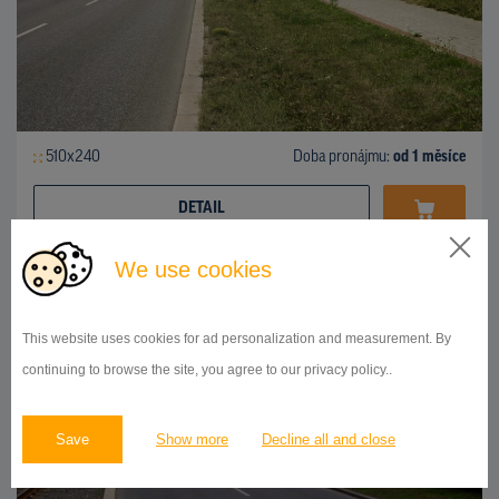
510x240
Doba pronájmu:
od 1 měsíce
DETAIL
We use cookies
BILLBOARD
Černokostelecká sm. Průmyslová, Praha 10
ID 9967
This website uses cookies for ad personalization and measurement. By
continuing to browse the site, you agree to our privacy policy..
Save
Show more
Decline all and close