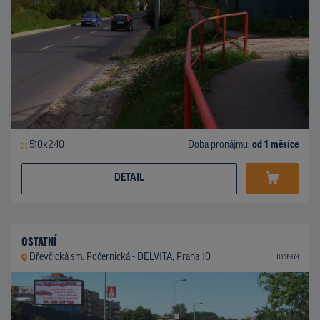
510x240
Doba pronájmu:
od 1 měsíce
DETAIL
OSTATNÍ
Dřevčická sm. Počernická - DELVITA, Praha 10
ID 9969