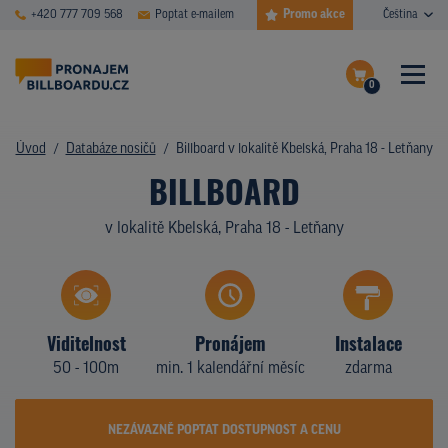
Promo akce
+420 777 709 568
Poptat e-mailem
Čeština
0
ČASTÉ DOTAZY
Dokončit poptávku
Úvod
Databáze nosičů
Billboard v lokalitě Kbelská, Praha 18 - Letňany
BILLBOARD
Zobrazit nosiče na mapě
DATABÁZE NOSIČŮ
v lokalitě Kbelská, Praha 18 - Letňany
PLOCHY V AKCI
CENY
TYPY NOSIČŮ
Viditelnost
Pronájem
Instalace
50 - 100m
min. 1 kalendářní měsíc
zdarma
Z PRAXE
KDO JSME
NEZÁVAZNĚ POPTAT DOSTUPNOST A CENU