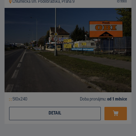
Chlumecká sm. Poděbradská, Praha 9
ID 9988
510x240
Doba pronájmu:
od 1 měsíce
DETAIL