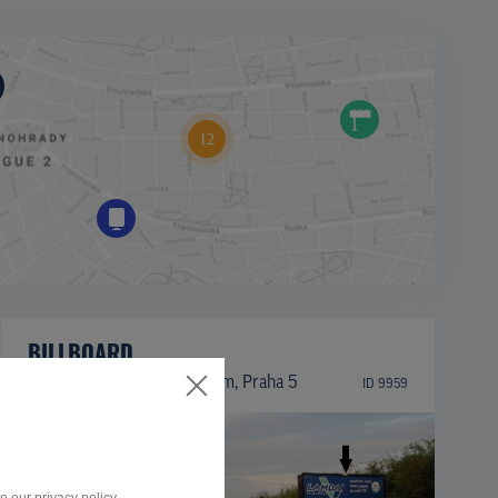
BILLBOARD
K Barrandovu sm. centrum, Praha 5
ID 9959