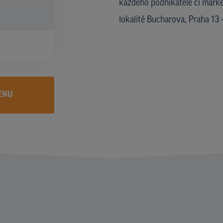
každého podnikatele či marke
lokalitě Bucharova, Praha 13
ENU