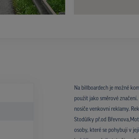
Na billboardech je možné kom
použít jako směrové značení. 
nosiče venkovní reklamy. Rekl
Stodůlky př.od Břevnova,Moto
osoby, které se pohybují v je