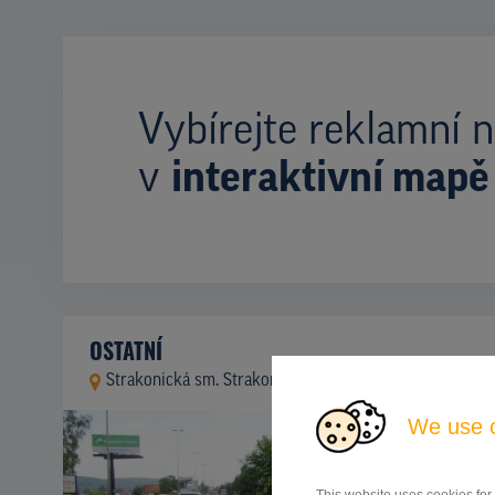
Vybírejte reklamní n
v
interaktivní mapě
OSTATNÍ
Strakonická sm. Strakonice, Praha 5
ID 9955
We use 