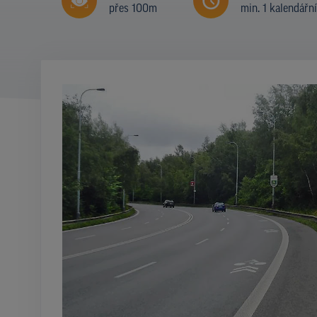
přes 100m
min. 1 kalendářn