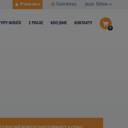
Promo akce
Časté dotazy
Jazyk:
Čeština
TYPY NOSIČŮ
Z PRAXE
KDO JSME
KONTAKTY
0
Dokončit poptávku
Zobrazit nosiče na mapě