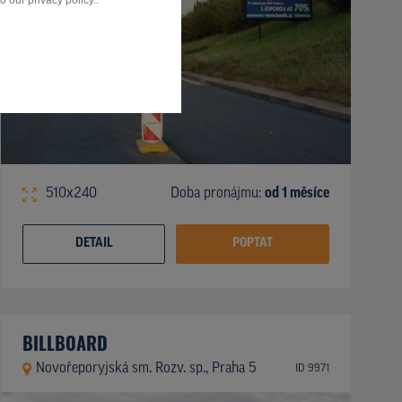
 our privacy policy..
510x240
Doba pronájmu:
od 1 měsíce
DETAIL
POPTAT
BILLBOARD
Novořeporyjská sm. Rozv. sp., Praha 5
ID 9971