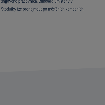
tingového pracovníka. Billboard umístěný v
 - Stodůlky lze pronajmout po měsíčních kampaních.