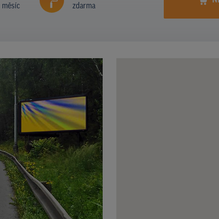
N
í měsíc
zdarma