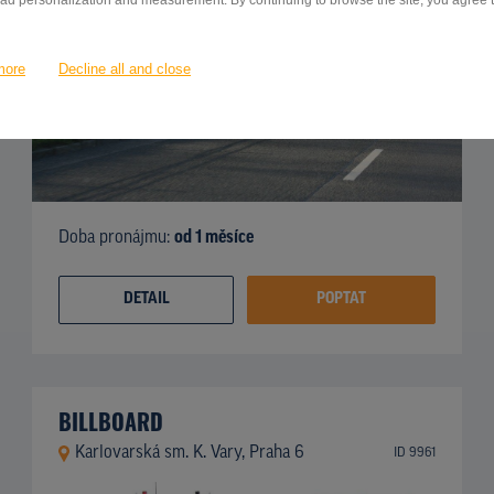
 ad personalization and measurement. By continuing to browse the site, you agree to
more
Decline all and close
Doba pronájmu:
od 1 měsíce
DETAIL
POPTAT
BILLBOARD
Karlovarská sm. K. Vary, Praha 6
ID 9961