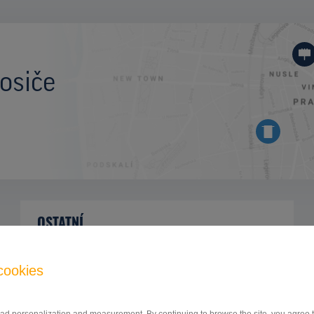
osiče
OSTATNÍ
Strakonická sm. centrum, Praha 5
ID 9956
cookies