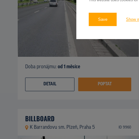
This website uses cookies for
Save
Show 
Doba pronájmu:
od 1 měsíce
DETAIL
POPTAT
BILLBOARD
K Barrandovu sm. Plzeň, Praha 5
ID 9960