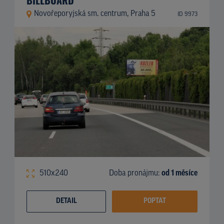
Novořeporyjská sm. centrum, Praha 5
ID 9973
510x240
Doba pronájmu:
od 1 měsíce
DETAIL
POPTAT