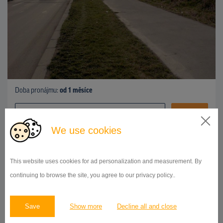
Doba pronájmu:
od 1 měsíce
DETAIL
We use cookies
OSTATNÍ
This website uses cookies for ad personalization and measurement. By
Generála Šišky sm. Novodvorská, Praha 4
ID 9949
continuing to browse the site, you agree to our privacy policy..
Save
Show more
Decline all and close