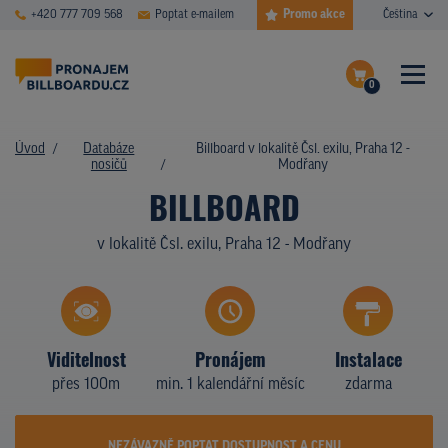
Promo akce
+420 777 709 568
Poptat e-mailem
Čeština
0
ČASTÉ DOTAZY
Dokončit poptávku
Úvod
Databáze
Billboard v lokalitě Čsl. exilu, Praha 12 -
nosičů
Modřany
Zobrazit nosiče na mapě
DATABÁZE NOSIČŮ
BILLBOARD
PLOCHY V AKCI
v lokalitě Čsl. exilu, Praha 12 - Modřany
CENY
TYPY NOSIČŮ
Viditelnost
Pronájem
Instalace
Z PRAXE
přes 100m
min. 1 kalendářní měsíc
zdarma
KDO JSME
NEZÁVAZNĚ POPTAT DOSTUPNOST A CENU