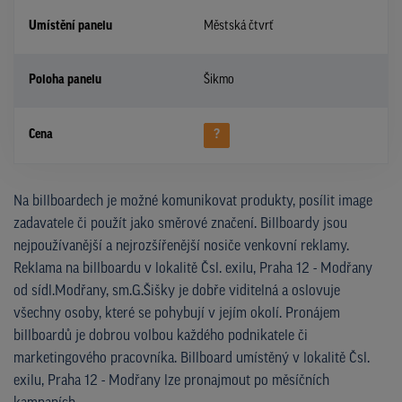
Umístění panelu
Městská čtvrť
Poloha panelu
Šikmo
Cena
?
Na billboardech je možné komunikovat produkty, posílit image
zadavatele či použít jako směrové značení. Billboardy jsou
nejpoužívanější a nejrozšířenější nosiče venkovní reklamy.
Reklama na billboardu v lokalitě Čsl. exilu, Praha 12 - Modřany
od sídl.Modřany, sm.G.Šišky je dobře viditelná a oslovuje
všechny osoby, které se pohybují v jejím okolí. Pronájem
billboardů je dobrou volbou každého podnikatele či
marketingového pracovníka. Billboard umístěný v lokalitě Čsl.
exilu, Praha 12 - Modřany lze pronajmout po měsíčních