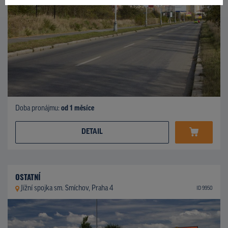
Doba pronájmu:
od 1 měsíce
DETAIL
OSTATNÍ
Jížní spojka sm. Smíchov, Praha 4
ID 9950