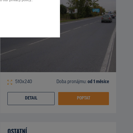
 our privacy policy..
510x240
Doba pronájmu:
od 1 měsíce
DETAIL
POPTAT
OSTATNÍ