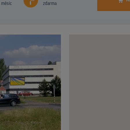
N
í měsíc
zdarma