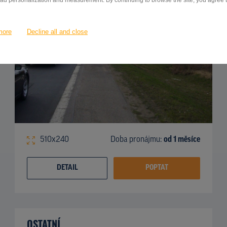
 ad personalization and measurement. By continuing to browse the site, you agree to
more
Decline all and close
510x240
Doba pronájmu:
od 1 měsíce
DETAIL
POPTAT
OSTATNÍ