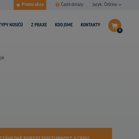
Promo akce
Časté dotazy
Jazyk:
Čeština
TYPY NOSIČŮ
Z PRAXE
KDO JSME
KONTAKTY
0
Dokončit poptávku
mýk
Zobrazit nosiče na mapě