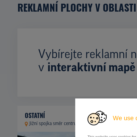
REKLAMNÍ PLOCHY V OBLASTI
Vybírejte reklamní n
v
interaktivní mapě
OSTATNÍ
We use 
Jižní spojka směr centrum, Praha 4
ID 9937