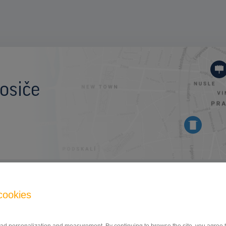
osiče
BILLBOARD
cookies
Kunratická spojka, Praha 4
ID 9945