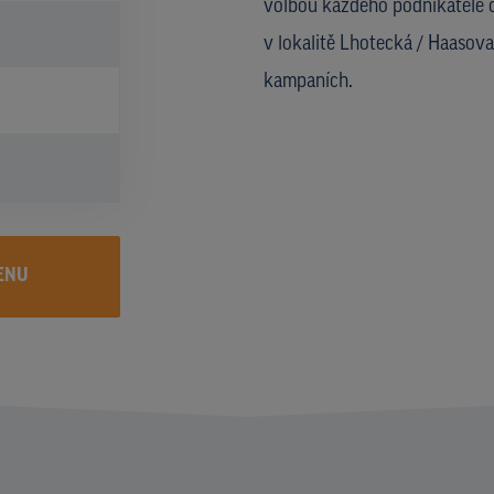
volbou každého podnikatele č
v lokalitě Lhotecká / Haasov
kampaních.
ENU