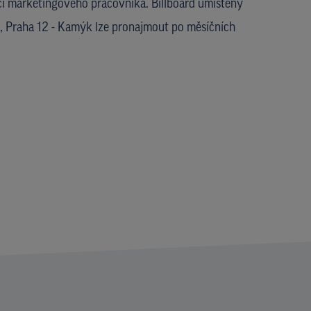
i marketingového pracovníka. Billboard umístěný
a, Praha 12 - Kamýk lze pronajmout po měsíčních