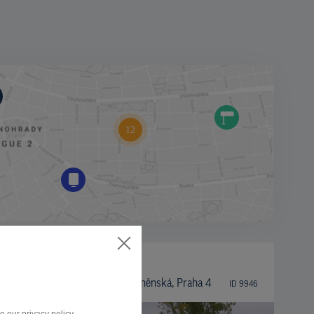
BILLBOARD
Kunratická spojka sm. Brněnská, Praha 4
ID 9946