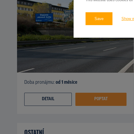
This website uses cookies for
Save
Show 
Doba pronájmu:
od 1 měsíce
DETAIL
POPTAT
OSTATNÍ