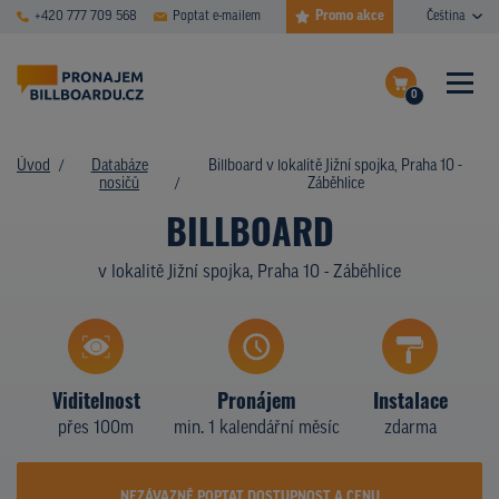
Promo akce
+420 777 709 568
Poptat e-mailem
Čeština
0
ČASTÉ DOTAZY
Dokončit poptávku
Úvod
Databáze
Billboard v lokalitě Jižní spojka, Praha 10 -
nosičů
Záběhlice
Zobrazit nosiče na mapě
DATABÁZE NOSIČŮ
BILLBOARD
PLOCHY V AKCI
v lokalitě Jižní spojka, Praha 10 - Záběhlice
CENY
TYPY NOSIČŮ
Viditelnost
Pronájem
Instalace
Z PRAXE
přes 100m
min. 1 kalendářní měsíc
zdarma
KDO JSME
NEZÁVAZNĚ POPTAT DOSTUPNOST A CENU