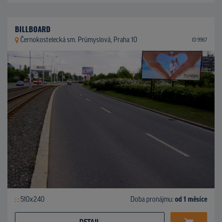
BILLBOARD
Černokostelecká sm. Průmyslová, Praha 10
ID 9967
510x240
Doba pronájmu:
od 1 měsíce