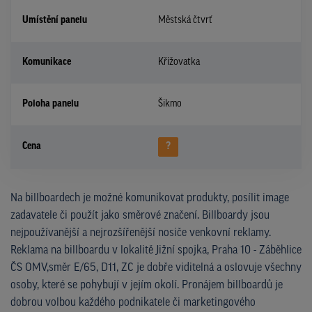
Umístění panelu
Městská čtvrť
Komunikace
Křižovatka
Poloha panelu
Šikmo
Cena
?
Na billboardech je možné komunikovat produkty, posílit image
zadavatele či použít jako směrové značení. Billboardy jsou
nejpoužívanější a nejrozšířenější nosiče venkovní reklamy.
Reklama na billboardu v lokalitě Jižní spojka, Praha 10 - Záběhlice
ČS OMV,směr E/65, D11, ZC je dobře viditelná a oslovuje všechny
osoby, které se pohybují v jejím okolí. Pronájem billboardů je
dobrou volbou každého podnikatele či marketingového