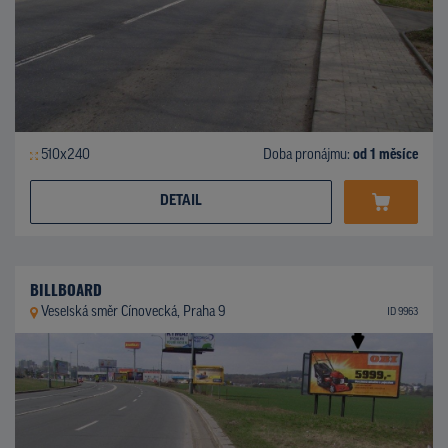
510x240
Doba pronájmu:
od 1 měsíce
DETAIL
BILLBOARD
Veselská směr Cínovecká, Praha 9
ID 9963