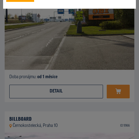
Doba pronájmu:
od 1 měsíce
DETAIL
BILLBOARD
Černokostelecká, Praha 10
ID 9966