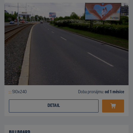
510x240
Doba pronájmu:
od 1 měsíce
DETAIL
BILLBOARD