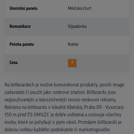
Umístění panelu
Městská čtvrť
Komunikace
Výpadovka
Poloha panelu
Kolmo
Cena
?
Na billboardech je možné komunikovat produkty, posílit image
zadavatele či použít jako směrové značení. Billboardy jsou
nejpoužívanější a nejrozšířenější nosiče venkovní reklamy.
Reklama na billboardu v lokalitě Kbelská, Praha 09 - Vysočany
150 m před ČS OMV,ZC je dobře viditelná a oslovuje všechny
osoby, které se pohybují v jejím okolí. Pronájem billboardů je
dobrou volbou každého podnikatele či marketingového