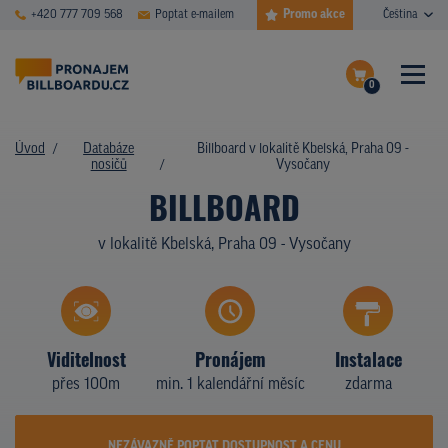
Promo akce
+420 777 709 568
Poptat e-mailem
Čeština
0
ČASTÉ DOTAZY
Dokončit poptávku
Úvod
Databáze
Billboard v lokalitě Kbelská, Praha 09 -
nosičů
Vysočany
Zobrazit nosiče na mapě
DATABÁZE NOSIČŮ
BILLBOARD
PLOCHY V AKCI
v lokalitě Kbelská, Praha 09 - Vysočany
CENY
TYPY NOSIČŮ
Viditelnost
Pronájem
Instalace
Z PRAXE
přes 100m
min. 1 kalendářní měsíc
zdarma
KDO JSME
NEZÁVAZNĚ POPTAT DOSTUPNOST A CENU