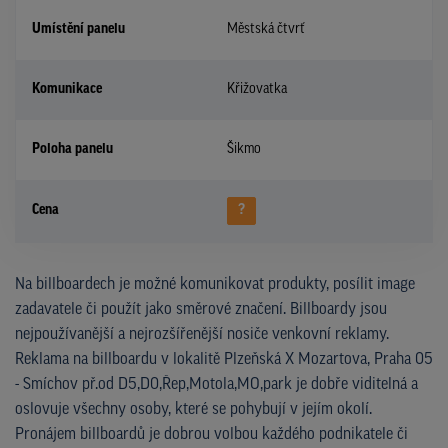
Umístění panelu
Městská čtvrť
Komunikace
Křižovatka
Poloha panelu
Šikmo
Cena
?
Na billboardech je možné komunikovat produkty, posílit image
zadavatele či použít jako směrové značení. Billboardy jsou
nejpoužívanější a nejrozšířenější nosiče venkovní reklamy.
Reklama na billboardu v lokalitě Plzeňská X Mozartova, Praha 05
- Smíchov př.od D5,D0,Řep,Motola,MO,park je dobře viditelná a
oslovuje všechny osoby, které se pohybují v jejím okolí.
Pronájem billboardů je dobrou volbou každého podnikatele či