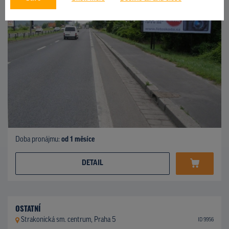
Doba pronájmu:
od 1 měsíce
DETAIL
OSTATNÍ
Strakonická sm. centrum, Praha 5
ID 9956