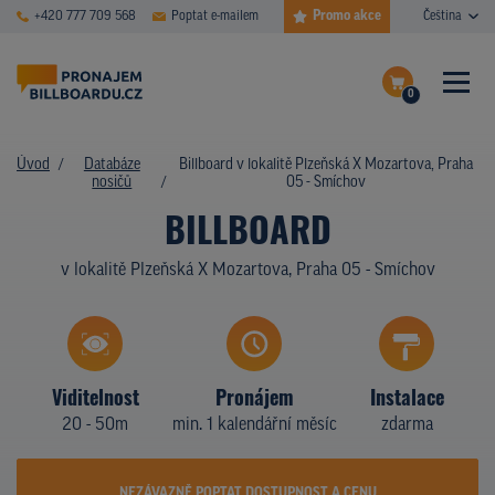
Promo akce
+420 777 709 568
Poptat e-mailem
Čeština
0
ČASTÉ DOTAZY
Dokončit poptávku
Úvod
Databáze
Billboard v lokalitě Plzeňská X Mozartova, Praha
nosičů
05 - Smíchov
Zobrazit nosiče na mapě
DATABÁZE NOSIČŮ
BILLBOARD
PLOCHY V AKCI
v lokalitě Plzeňská X Mozartova, Praha 05 - Smíchov
CENY
TYPY NOSIČŮ
Viditelnost
Pronájem
Instalace
Z PRAXE
20 - 50m
min. 1 kalendářní měsíc
zdarma
KDO JSME
NEZÁVAZNĚ POPTAT DOSTUPNOST A CENU