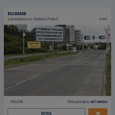
BILLBOARD
Jeremiášova sm. Radlická, Praha 5
ID 9980
510x240
Doba pronájmu:
od 1 měsíce
DETAIL