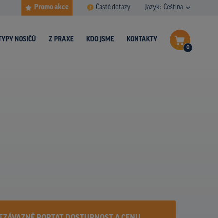
Promo akce
Časté dotazy
Jazyk:
Čeština
TYPY NOSIČŮ
Z PRAXE
KDO JSME
KONTAKTY
0
Dokončit poptávku
Zobrazit nosiče na mapě