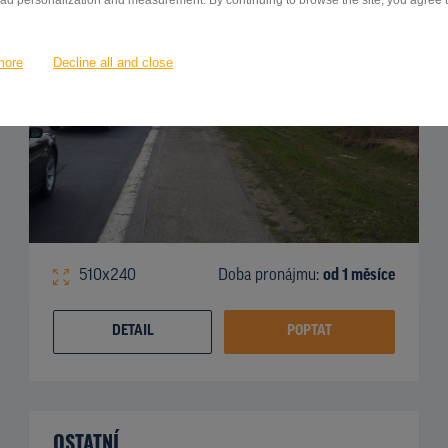
 ad personalization and measurement. By continuing to browse the site, you agree to
more
Decline all and close
510x240
Doba pronájmu:
od 1 měsíce
DETAIL
POPTAT
OSTATNÍ