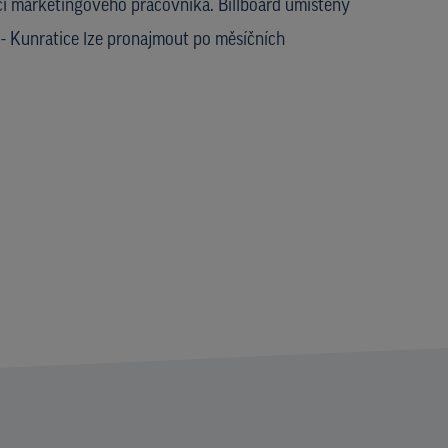
i marketingového pracovníka. Billboard umístěný
 - Kunratice lze pronajmout po měsíčních