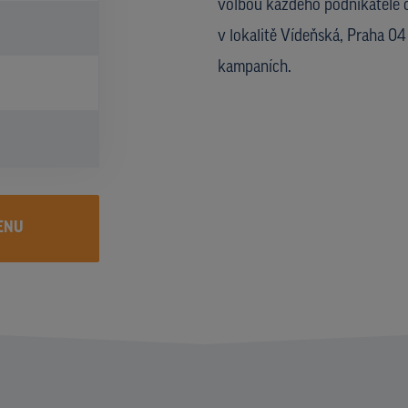
volbou každého podnikatele č
v lokalitě Vídeňská, Praha 04
kampaních.
ENU