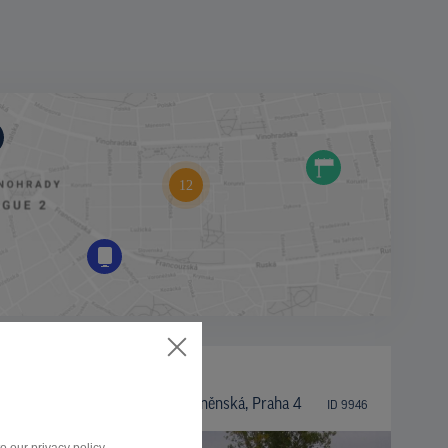
BILLBOARD
Kunratická spojka sm. Brněnská, Praha 4
ID 9946