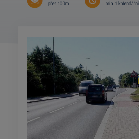
přes 100m
min. 1 kalendářn