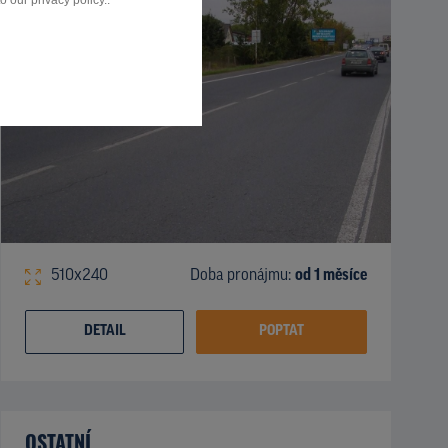
 our privacy policy..
510x240
Doba pronájmu:
od 1 měsíce
DETAIL
POPTAT
OSTATNÍ