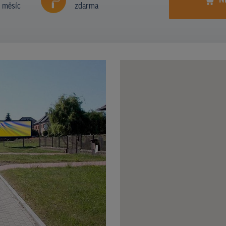
N
í měsíc
zdarma