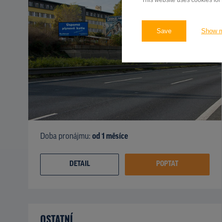
This website uses cookies for
Save
Show 
Doba pronájmu:
od 1 měsíce
DETAIL
POPTAT
OSTATNÍ