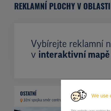
REKLAMNÍ PLOCHY V OBLASTI
Vybírejte reklamní n
v
interaktivní mapě
OSTATNÍ
We use 
Jižní spojka směr centrum, Praha 4
ID 9937