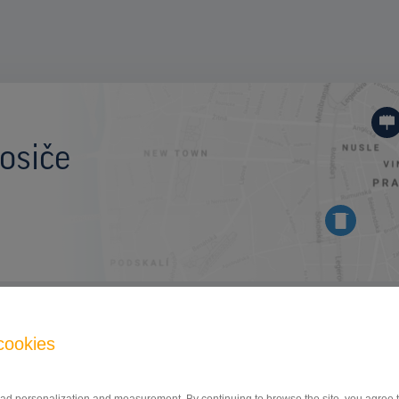
osiče
BILLBOARD
cookies
Kunratická spojka, Praha 4
ID 9945