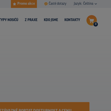
Promo akce
Časté dotazy
Jazyk:
Čeština
TYPY NOSIČŮ
Z PRAXE
KDO JSME
KONTAKTY
0
Dokončit poptávku
Zobrazit nosiče na mapě