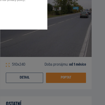
 our privacy policy..
510x240
Doba pronájmu:
od 1 měsíce
DETAIL
POPTAT
OSTATNÍ