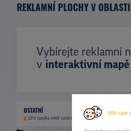
REKLAMNÍ PLOCHY V OBLASTI
Vybírejte reklamní n
v
interaktivní mapě
OSTATNÍ
We use 
Jižní spojka směr centrum, Praha 4
ID 9937