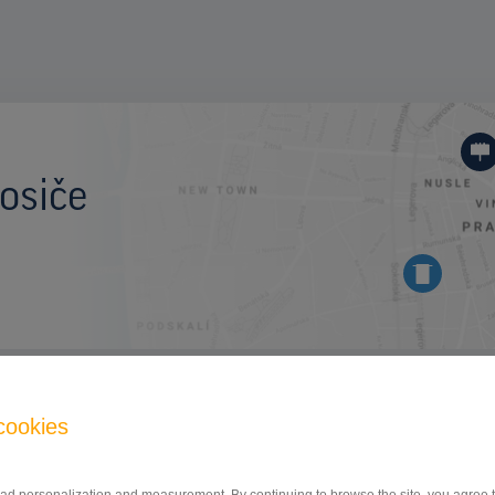
osiče
BILLBOARD
cookies
Kunratická spojka, Praha 4
ID 9945