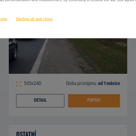
 ad personalization and measurement. By continuing to browse the site, you agree to
more
Decline all and close
510x240
Doba pronájmu:
od 1 měsíce
DETAIL
POPTAT
OSTATNÍ