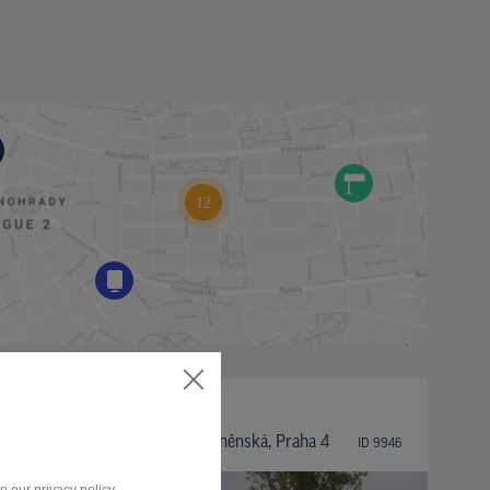
BILLBOARD
Kunratická spojka sm. Brněnská, Praha 4
ID 9946