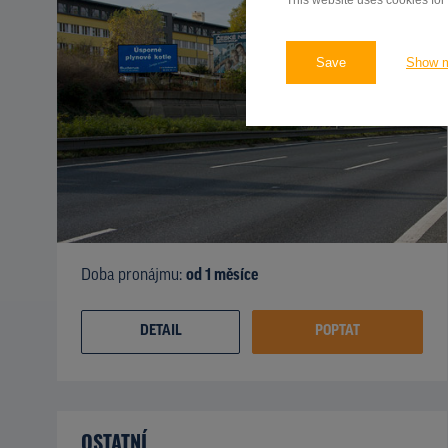
This website uses cookies for
Save
Show 
Doba pronájmu:
od 1 měsíce
DETAIL
POPTAT
OSTATNÍ