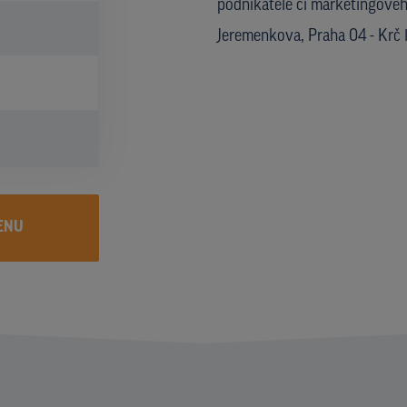
podnikatele či marketingového
Jeremenkova, Praha 04 - Krč
ENU