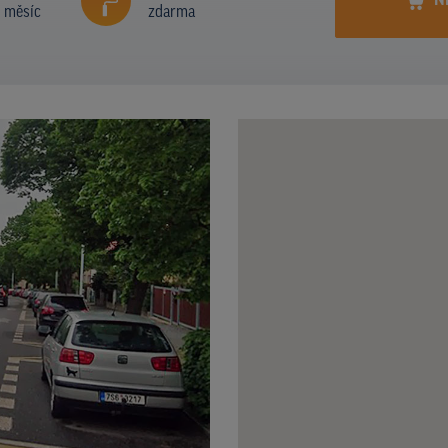
N
í měsíc
zdarma