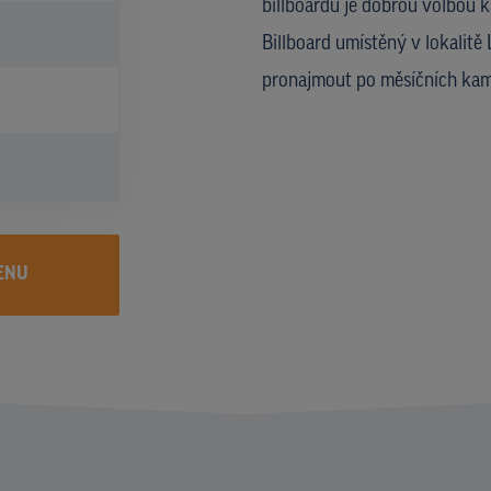
billboardů je dobrou volbou 
Billboard umístěný v lokalitě
pronajmout po měsíčních kam
ENU