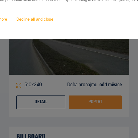
 ad personalization and measurement. By continuing to browse the site, you agree to
more
Decline all and close
510x240
Doba pronájmu:
od 1 měsíce
DETAIL
POPTAT
BILLBOARD