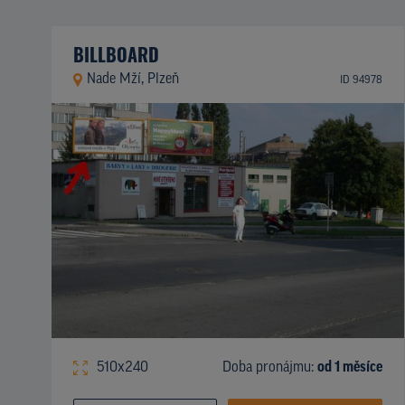
BILLBOARD
Nade Mží, Plzeň
ID 94978
510x240
Doba pronájmu:
od 1 měsíce