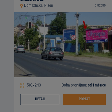
Domažlická, Plzeň
ID 82689
510x240
Doba pronájmu:
od 1 měsíce
DETAIL
POPTAT