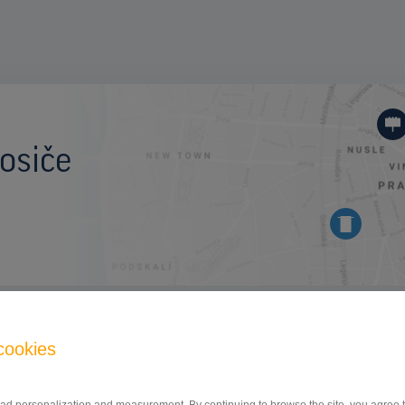
osiče
BILLBOARD
cookies
Studentská, Plzeň
ID 80237