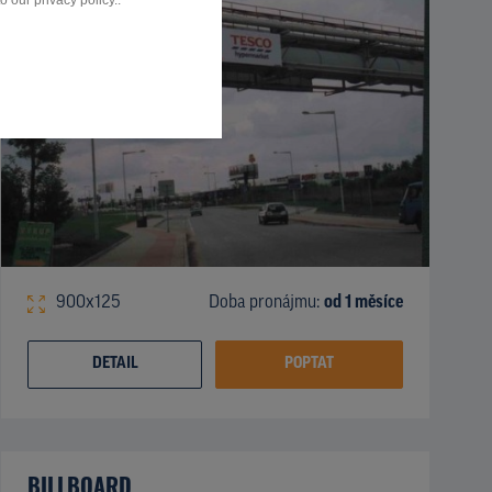
 our privacy policy..
900x125
Doba pronájmu:
od 1 měsíce
DETAIL
POPTAT
BILLBOARD