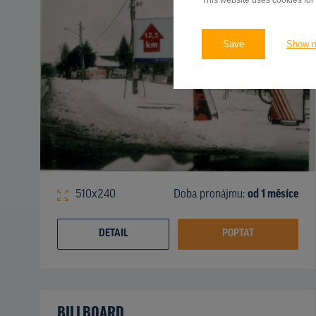
This website uses cookies for
Save
Show 
510x240
Doba pronájmu:
od 1 měsíce
DETAIL
POPTAT
BILLBOARD