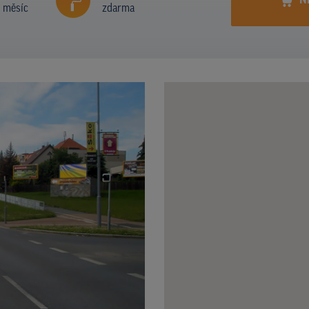
N
í měsíc
zdarma