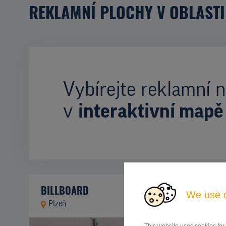
REKLAMNÍ PLOCHY V OBLASTI
Vybírejte reklamní n
v
interaktivní mapě
BILLBOARD
We use 
Plzeň
ID 80085