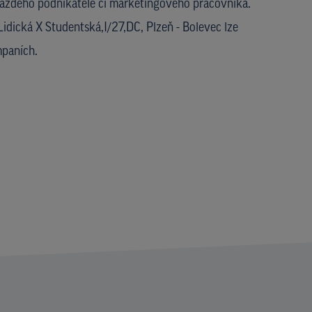
každého podnikatele či marketingového pracovníka.
 Lidická X Studentská,I/27,DC, Plzeň - Bolevec lze
paních.