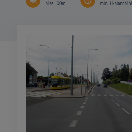
přes 100m
min. 1 kalendářn