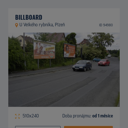
BILLBOARD
U Velkého rybníka, Plzeň
ID 94980
510x240
Doba pronájmu:
od 1 měsíce