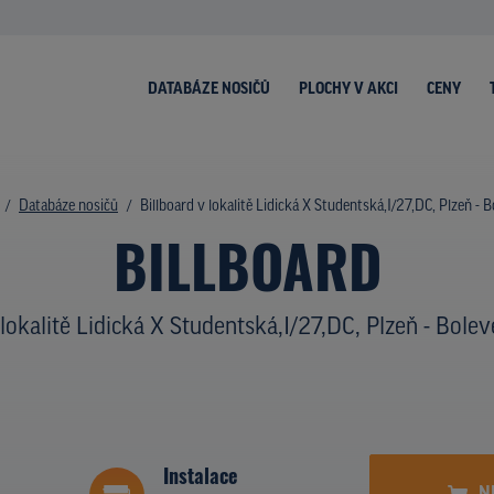
DATABÁZE NOSIČŮ
PLOCHY V AKCI
CENY
Databáze nosičů
Billboard v lokalitě Lidická X Studentská,I/27,DC, Plzeň - 
BILLBOARD
 lokalitě Lidická X Studentská,I/27,DC, Plzeň - Bolev
Instalace