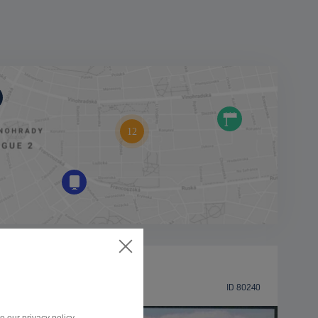
MOST
Ke Karlovu, Plzeň
ID 80240