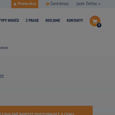
Promo akce
Časté dotazy
Jazyk:
Čeština
TYPY NOSIČŮ
Z PRAXE
KDO JSME
KONTAKTY
0
Dokončit poptávku
Bolevec
Zobrazit nosiče na mapě
ec